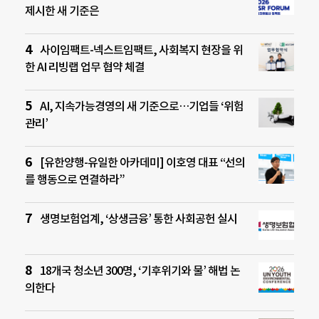
제시한 새 기준은
사이임팩트-넥스트임팩트, 사회복지 현장을 위
한 AI 리빙랩 업무 협약 체결
AI, 지속가능경영의 새 기준으로…기업들 ‘위험
관리’
[유한양행-유일한 아카데미] 이호영 대표 “선의
를 행동으로 연결하라”
생명보험업계, ‘상생금융’ 통한 사회공헌 실시
18개국 청소년 300명, ‘기후위기와 물’ 해법 논
의한다