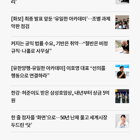
리’
[화보] 최종 발표 앞둔 ‘유일한 아카데미’…조별 과제
막판 점검
커지는 공익 법률 수요, 기반은 취약…“절반은 비정
규직·나홀로 사무실”
[유한양행-유일한 아카데미] 이호영 대표 “선의를
행동으로 연결하라”
한강·허준이도 받은 삼성호암상, 내년부터 상금 5억
원
한 줄 점자를 ‘화면’으로…50년 난제 풀고 세계시장
두드린 ‘닷’