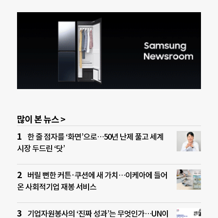
많이 본 뉴스 >
한 줄 점자를 ‘화면’으로…50년 난제 풀고 세계
시장 두드린 ‘닷’
버릴 뻔한 커튼·쿠션에 새 가치…이케아에 들어
온 사회적기업 재봉 서비스
기업자원봉사의 ‘진짜 성과’는 무엇인가…UN이