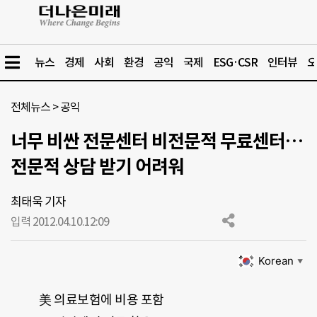
뉴스
경제
사회
환경
공익
국제
ESG·CSR
인터뷰
오
전체뉴스
>
공익
너무 비싼 전문센터 비전문적 무료센터…
전문적 상담 받기 어려워
최태욱 기자
입력 2012.04.10.
12:09
Korean
▼
美 의료보험에 비용 포함