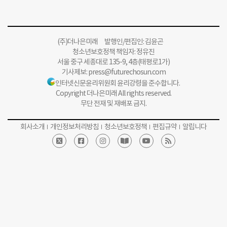
(주)더나은미래 발행인/편집인: 김윤곤
청소년보호정책 책임자: 정유진
서울 중구 세종대로 135-9, 4층(태평로1가)
기사제보:
press@futurechosun.com
인터넷신문윤리위원회 윤리강령을 준수합니다.
Copyright 더나은미래 All rights reserved.
무단 전재 및 재배포 금지.
회사소개
개인정보처리방침
청소년보호정책
편집규약
알립니다