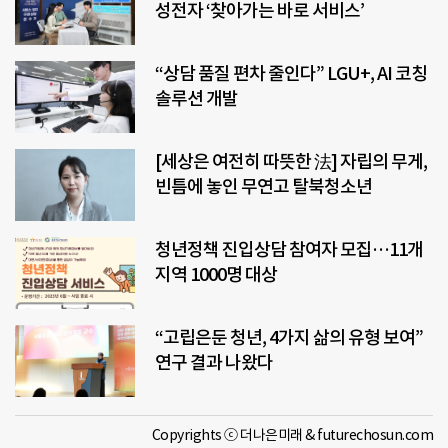
성전자 ‘찾아가는 바로 서비스’
“상담 품질 편차 줄인다” LGU+, AI 코칭
솔루션 개발
[세상은 여전히 따뜻한 法] 자립의 무게,
빈틈에 놓인 무연고 탈북청소년
청년정책 진입상담 참여자 모집…11개
지역 1000명 대상
“고립은둔 청년, 4가지 삶의 유형 보여”
연구 결과 나왔다
Copyrights ⓒ 더나은미래 & futurechosun.com