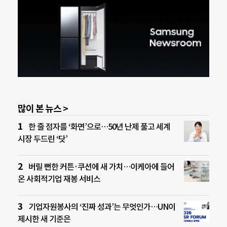
많이 본 뉴스 >
한 줄 점자를 ‘화면’으로…50년 난제 풀고 세계
시장 두드린 ‘닷’
버릴 뻔한 커튼·쿠션에 새 가치…이케아에 들어
온 사회적기업 재봉 서비스
기업자원봉사의 ‘진짜 성과’는 무엇인가…UN이
제시한 새 기준은