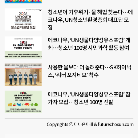
청소년이 기후위기·물 해법 찾는다…에
코나우, UN청소년환경총회 대표단 모
집
에코나우, ‘UN생물다양성유스포럼’ 개
최…청소년 100명 시민과학 활동 참여
사용한 물보다 더 돌려준다…SK하이닉
스, ‘워터 포지티브’ 착수
에코나우, ‘UN생물다양성유스포럼’ 참
가자 모집…청소년 100명 선발
Copyrights ⓒ 더나은미래 & futurechosun.com