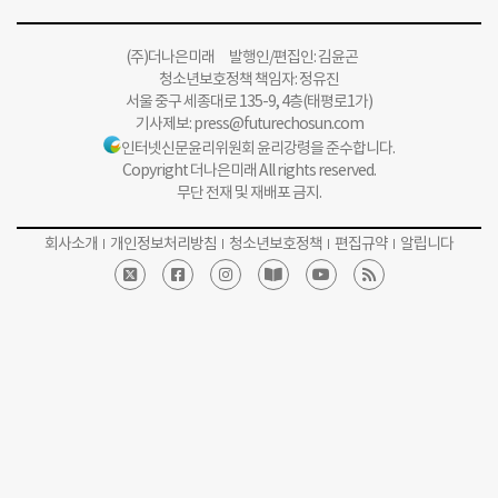
(주)더나은미래 발행인/편집인: 김윤곤
청소년보호정책 책임자: 정유진
서울 중구 세종대로 135-9, 4층(태평로1가)
기사제보:
press@futurechosun.com
인터넷신문윤리위원회 윤리강령을 준수합니다.
Copyright 더나은미래 All rights reserved.
무단 전재 및 재배포 금지.
회사소개
개인정보처리방침
청소년보호정책
편집규약
알립니다