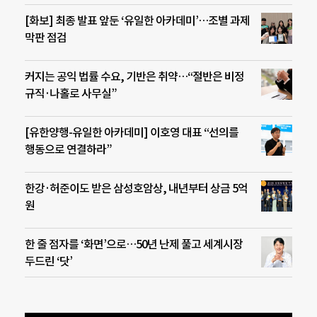
[화보] 최종 발표 앞둔 ‘유일한 아카데미’…조별 과제
막판 점검
커지는 공익 법률 수요, 기반은 취약…“절반은 비정
규직·나홀로 사무실”
[유한양행-유일한 아카데미] 이호영 대표 “선의를
행동으로 연결하라”
한강·허준이도 받은 삼성호암상, 내년부터 상금 5억
원
한 줄 점자를 ‘화면’으로…50년 난제 풀고 세계시장
두드린 ‘닷’