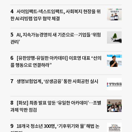
사이임팩트-넥스트임팩트, 사회복지 현장을 위
한 AI 리빙랩 업무 협약 체결
AI, 지속가능경영의 새 기준으로…기업들 ‘위험
관리’
[유한양행-유일한 아카데미] 이호영 대표 “선의
를 행동으로 연결하라”
생명보험업계, ‘상생금융’ 통한 사회공헌 실시
[화보] 최종 발표 앞둔 ‘유일한 아카데미’…조별
과제 막판 점검
18개국 청소년 300명, ‘기후위기와 물’ 해법 논