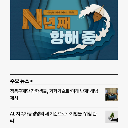
주요 뉴스 >
정몽구재단 장학생들, 과학기술로 ‘미래 난제’ 해법
제시
AI, 지속가능경영의 새 기준으로…기업들 ‘위험 관
리’