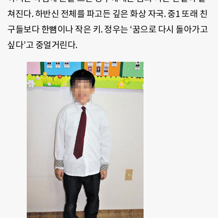
쳐진다. 하반신 전체를 파고든 깊은 화상 자국. 중1 또래 친
구들보다 한뼘이나 작은 키. 정우는 ‘꿈으로 다시 돌아가고
싶다’고 중얼거린다.