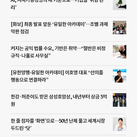
AI, 지속가능경영의 새 기준으로…기업들 ‘위험 관
리’
[화보] 최종 발표 앞둔 ‘유일한 아카데미’…조별 과제
막판 점검
커지는 공익 법률 수요, 기반은 취약…“절반은 비정
규직·나홀로 사무실”
[유한양행-유일한 아카데미] 이호영 대표 “선의를
행동으로 연결하라”
한강·허준이도 받은 삼성호암상, 내년부터 상금 5억
원
한 줄 점자를 ‘화면’으로…50년 난제 풀고 세계시장
두드린 ‘닷’