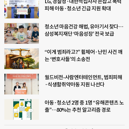
LG, 경찰청·대한적십자사 손잡고 폭력
피해 아동·청소년 긴급 지원 확대
청소년 마음건강 해법, 유아기서 찾다…
삼성복지재단 ‘마음성장’ 전국 보급
“이게 범죄라고?” 휠체어·난민 사건 깨
는 ‘변호사들’의 소송전
월드비전-사람엔터테인먼트, 범죄피해
·식생활취약아동 지원 나선다
아동·청소년 2명 중 1명 “유해콘텐츠 노
출”…80%는 추천 알고리즘 경로