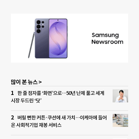
많이 본 뉴스 >
한 줄 점자를 ‘화면’으로…50년 난제 풀고 세계
시장 두드린 ‘닷’
버릴 뻔한 커튼·쿠션에 새 가치…이케아에 들어
온 사회적기업 재봉 서비스