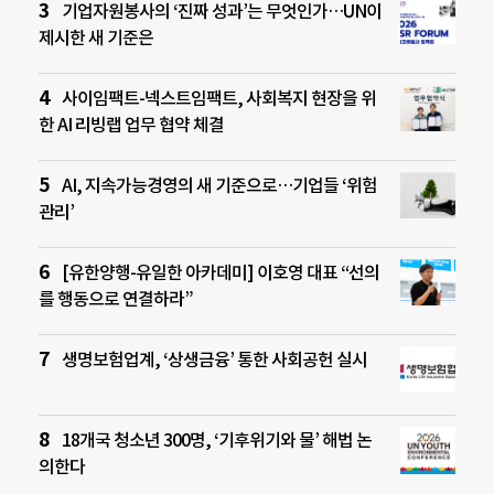
기업자원봉사의 ‘진짜 성과’는 무엇인가…UN이
제시한 새 기준은
사이임팩트-넥스트임팩트, 사회복지 현장을 위
한 AI 리빙랩 업무 협약 체결
AI, 지속가능경영의 새 기준으로…기업들 ‘위험
관리’
[유한양행-유일한 아카데미] 이호영 대표 “선의
를 행동으로 연결하라”
생명보험업계, ‘상생금융’ 통한 사회공헌 실시
18개국 청소년 300명, ‘기후위기와 물’ 해법 논
의한다