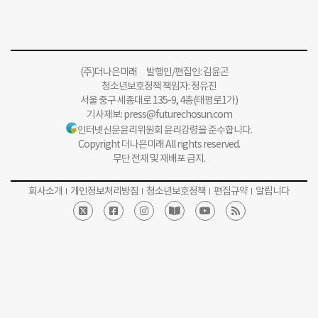
(주)더나은미래 발행인/편집인: 김윤곤
청소년보호정책 책임자: 정유진
서울 중구 세종대로 135-9, 4층(태평로1가)
기사제보:
press@futurechosun.com
인터넷신문윤리위원회 윤리강령을 준수합니다.
Copyright 더나은미래 All rights reserved.
무단 전재 및 재배포 금지.
회사소개
개인정보처리방침
청소년보호정책
편집규약
알립니다