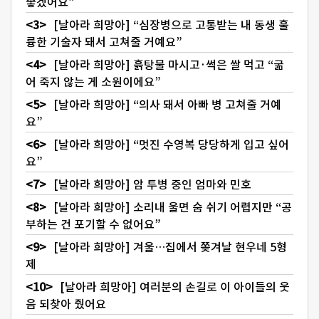
좋겠어요”
[날아라 희망아] “심장병으로 고통받는 내 동생 훌
륭한 기술자 돼서 고쳐줄 거예요”
[날아라 희망아] 흙탕물 마시고·썩은 쌀 먹고 “굶
어 죽지 않는 게 소원이에요”
[날아라 희망아] “의사 돼서 아빠 병 고쳐줄 거예
요”
[날아라 희망아] “멋진 수영복 당당하게 입고 싶어
요”
[날아라 희망아] 암 투병 중인 엄마와 민호
[날아라 희망아] 소리내 울면 숨 쉬기 어렵지만 “공
부하는 건 포기할 수 없어요”
[날아라 희망아] 겨울…집에서 쫒겨날 현우네 5형
제
[날아라 희망아] 여러분의 손길로 이 아이들의 웃
음 되찾아 줬어요