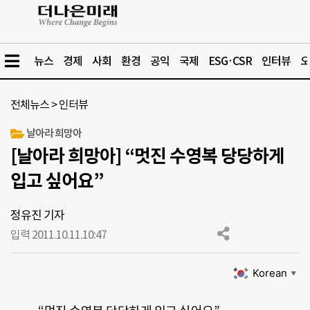
뉴스
경제
사회
환경
공익
국제
ESG·CSR
인터뷰
오
전체뉴스
>
인터뷰
날아라 희망아
[날아라 희망아] “멋진 수영복 당당하게
입고 싶어요”
정유진 기자
입력 2011.10.11.
10:47
Korean
▼