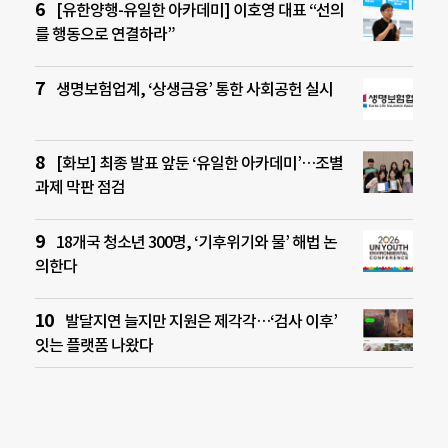
[유한양행-유일한 아카데미] 이호영 대표 “선의
를 행동으로 연결하라”
생명보험업계, ‘상생금융’ 통한 사회공헌 실시
[화보] 최종 발표 앞둔 ‘유일한 아카데미’…조별
과제 막판 점검
18개국 청소년 300명, ‘기후위기와 물’ 해법 논
의한다
발달지연 늘지만 지원은 제각각…‘검사 이후’
잇는 플랫폼 나왔다