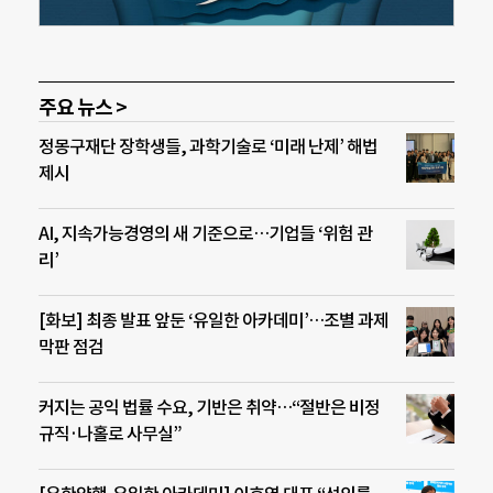
주요 뉴스 >
정몽구재단 장학생들, 과학기술로 ‘미래 난제’ 해법
제시
AI, 지속가능경영의 새 기준으로…기업들 ‘위험 관
리’
[화보] 최종 발표 앞둔 ‘유일한 아카데미’…조별 과제
막판 점검
커지는 공익 법률 수요, 기반은 취약…“절반은 비정
규직·나홀로 사무실”