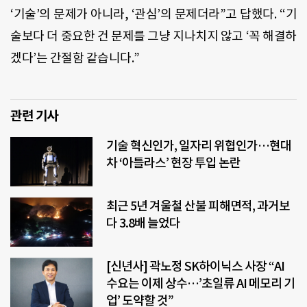
‘기술’의 문제가 아니라, ‘관심’의 문제더라”고 답했다. “기
술보다 더 중요한 건 문제를 그냥 지나치지 않고 ‘꼭 해결하
겠다’는 간절함 같습니다.”
관련 기사
기술 혁신인가, 일자리 위협인가…현대
차 ‘아틀라스’ 현장 투입 논란
최근 5년 겨울철 산불 피해면적, 과거보
다 3.8배 늘었다
[신년사] 곽노정 SK하이닉스 사장 “AI
수요는 이제 상수…’초일류 AI 메모리 기
업’ 도약할 것”