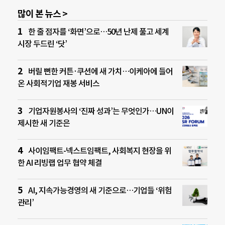
많이 본 뉴스 >
한 줄 점자를 ‘화면’으로…50년 난제 풀고 세계
시장 두드린 ‘닷’
버릴 뻔한 커튼·쿠션에 새 가치…이케아에 들어
온 사회적기업 재봉 서비스
기업자원봉사의 ‘진짜 성과’는 무엇인가…UN이
제시한 새 기준은
사이임팩트-넥스트임팩트, 사회복지 현장을 위
한 AI 리빙랩 업무 협약 체결
AI, 지속가능경영의 새 기준으로…기업들 ‘위험
관리’