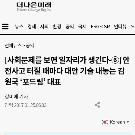
뉴스
경제
사회
환경
공익
국제
ESG·CSR
인터뷰
오
전체뉴스
>
공익
[사회문제를 보면 일자리가 생긴다-⑥] 안
전사고 터질 때마다 대안 기술 내놓는 김
원국 ‘포드림’ 대표
강미애 기자
입력 2017.01.25.
06:33
Korean
▼