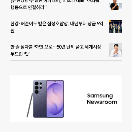
[유한양행-유일한 아카데미] 이호영 대표 “선의를
행동으로 연결하라”
한강·허준이도 받은 삼성호암상, 내년부터 상금 5억
원
한 줄 점자를 ‘화면’으로…50년 난제 풀고 세계시장
두드린 ‘닷’