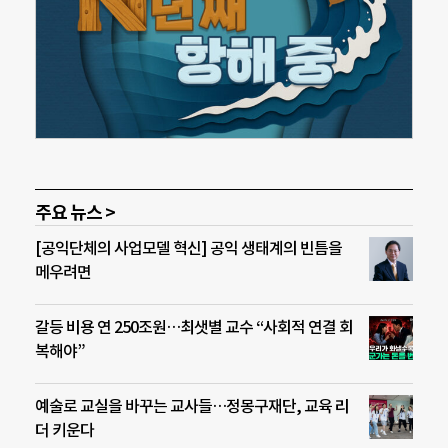
주요 뉴스 >
[공익단체의 사업모델 혁신] 공익 생태계의 빈틈을
메우려면
갈등 비용 연 250조원…최샛별 교수 “사회적 연결 회
복해야”
예술로 교실을 바꾸는 교사들…정몽구재단, 교육 리
더 키운다