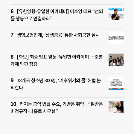
[유한양행-유일한 아카데미] 이호영 대표 “선의
를 행동으로 연결하라”
생명보험업계, ‘상생금융’ 통한 사회공헌 실시
[화보] 최종 발표 앞둔 ‘유일한 아카데미’…조별
과제 막판 점검
18개국 청소년 300명, ‘기후위기와 물’ 해법 논
의한다
커지는 공익 법률 수요, 기반은 취약…“절반은
비정규직·나홀로 사무실”