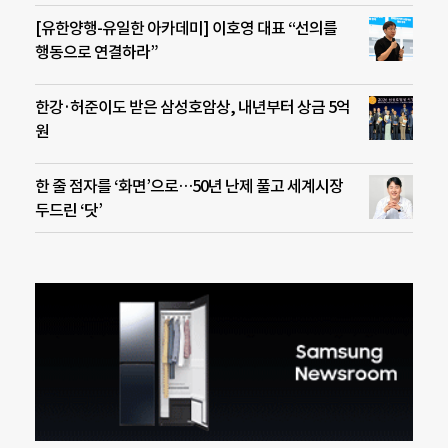
[유한양행-유일한 아카데미] 이호영 대표 “선의를
행동으로 연결하라”
한강·허준이도 받은 삼성호암상, 내년부터 상금 5억
원
한 줄 점자를 ‘화면’으로…50년 난제 풀고 세계시장
두드린 ‘닷’