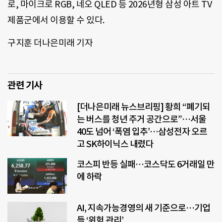
로, 마이크로 RGB, 네오 QLED 등 2026년형 삼성 아트 TV
제품군에서 이용할 수 있다.
구지훈 더나은미래 기자
관련 기사
[더나은미래 뉴스브리핑] 황희 “폐기되
는 버스를 청년 주거 공간으로”…서울
40도 넘어 ‘폭염 입추’…삼성전자 오르
고 SK하이닉스 내렸다
코스피 반등 실패…코스닥도 6거래일 만
에 하락
AI, 지속가능경영의 새 기준으로…기업
들 ‘위험 관리’