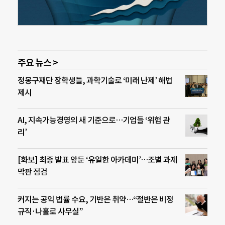
주요 뉴스 >
정몽구재단 장학생들, 과학기술로 ‘미래 난제’ 해법
제시
AI, 지속가능경영의 새 기준으로…기업들 ‘위험 관
리’
[화보] 최종 발표 앞둔 ‘유일한 아카데미’…조별 과제
막판 점검
커지는 공익 법률 수요, 기반은 취약…“절반은 비정
규직·나홀로 사무실”