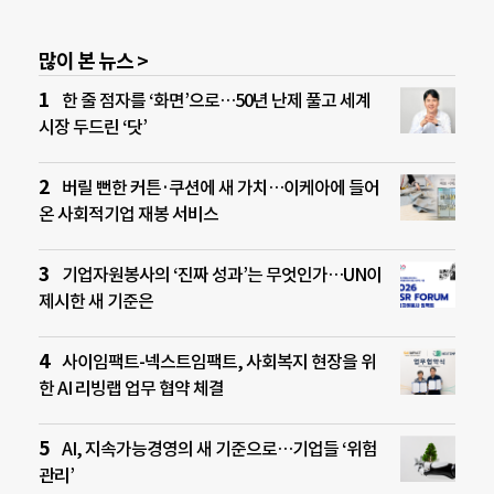
많이 본 뉴스 >
한 줄 점자를 ‘화면’으로…50년 난제 풀고 세계
시장 두드린 ‘닷’
버릴 뻔한 커튼·쿠션에 새 가치…이케아에 들어
온 사회적기업 재봉 서비스
기업자원봉사의 ‘진짜 성과’는 무엇인가…UN이
제시한 새 기준은
사이임팩트-넥스트임팩트, 사회복지 현장을 위
한 AI 리빙랩 업무 협약 체결
AI, 지속가능경영의 새 기준으로…기업들 ‘위험
관리’