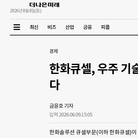
2026년 8월 8일(토)
최신
비즈
산업
금융
피플
경제
한화큐셀, 우주 기
다
금윤호 기자
입력 2026.06.09.
15:05
한화솔루션 큐셀부문(이하 한화큐셀)이 