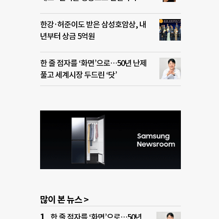
한강·허준이도 받은 삼성호암상, 내
년부터 상금 5억원
한 줄 점자를 ‘화면’으로…50년 난제
풀고 세계시장 두드린 ‘닷’
많이 본 뉴스 >
한 줄 점자를 ‘화면’으로…50년