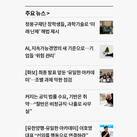
주요 뉴스 >
정몽구재단 장학생들, 과학기술로 ‘미
래 난제’ 해법 제시
AI, 지속가능경영의 새 기준으로…기
업들 ‘위험 관리’
[화보] 최종 발표 앞둔 ‘유일한 아카데
미’…조별 과제 막판 점검
커지는 공익 법률 수요, 기반은 취
약…“절반은 비정규직·나홀로 사무
실”
[유한양행-유일한 아카데미] 이호영
대표 “선의를 행동으로 연결하라”