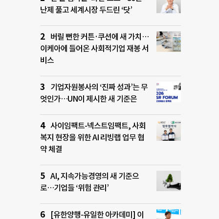
난제 풀고 세계시장 두드린 ‘닷’
버릴 뻔한 커튼·쿠션에 새 가치…
이케아에 들어온 사회적기업 재봉 서
비스
기업자원봉사의 ‘진짜 성과’는 무
엇인가…UN이 제시한 새 기준은
사이임팩트-넥스트임팩트, 사회
복지 현장을 위한 AI 리빙랩 업무 협
약 체결
AI, 지속가능경영의 새 기준으
로…기업들 ‘위험 관리’
[유한양행-유일한 아카데미] 이