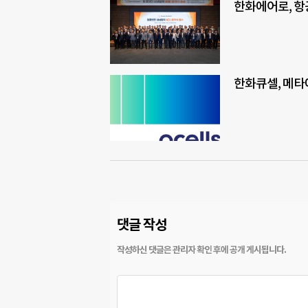
한화에어로, 항
한화큐셀, 메타
댓글 작성