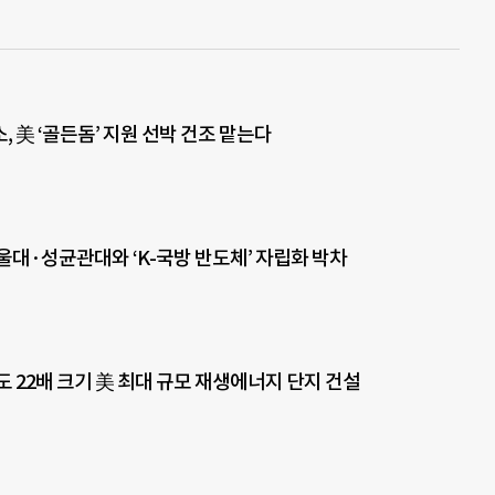
 美 ‘골든돔’ 지원 선박 건조 맡는다
울대·성균관대와 ‘K-국방 반도체’ 자립화 박차
도 22배 크기 美 최대 규모 재생에너지 단지 건설