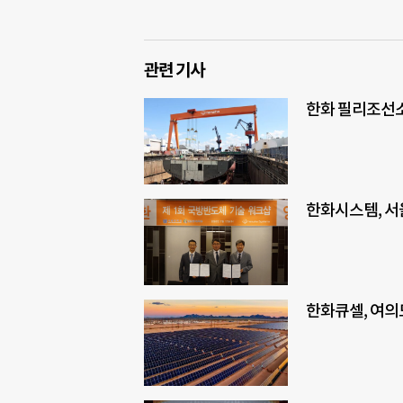
관련 기사
한화 필리조선소,
한화시스템, 서
한화큐셀, 여의