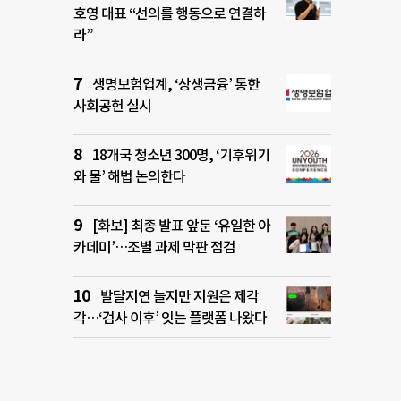
호영 대표 “선의를 행동으로 연결하
라”
생명보험업계, ‘상생금융’ 통한
사회공헌 실시
18개국 청소년 300명, ‘기후위기
와 물’ 해법 논의한다
[화보] 최종 발표 앞둔 ‘유일한 아
카데미’…조별 과제 막판 점검
발달지연 늘지만 지원은 제각
각…‘검사 이후’ 잇는 플랫폼 나왔다