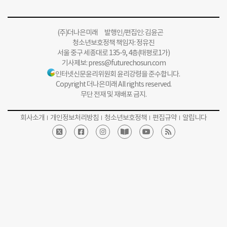
(주)더나은미래 발행인/편집인: 김윤곤
청소년보호정책 책임자: 정유진
서울 중구 세종대로 135-9, 4층(태평로1가)
기사제보:
press@futurechosun.com
인터넷신문윤리위원회 윤리강령을 준수합니다.
Copyright 더나은미래 All rights reserved.
무단 전재 및 재배포 금지.
회사소개
개인정보처리방침
청소년보호정책
편집규약
알립니다