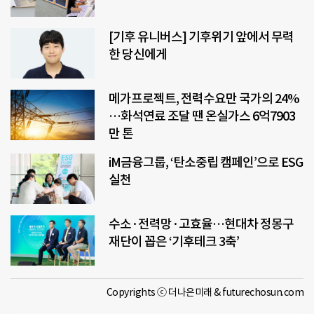
[기후 유니버스] 기후위기 앞에서 무력
한 당신에게
메가프로젝트, 전력수요만 국가의 24%
…화석연료 조달 땐 온실가스 6억7903
만 톤
iM금융그룹, ‘탄소중립 캠페인’으로 ESG
실천
수소·전력망·고효율…현대차 정몽구
재단이 꼽은 ‘기후테크 3축’
Copyrights ⓒ 더나은미래 & futurechosun.com