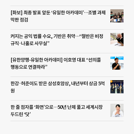
[화보] 최종 발표 앞둔 ‘유일한 아카데미’…조별 과제
막판 점검
커지는 공익 법률 수요, 기반은 취약…“절반은 비정
규직·나홀로 사무실”
[유한양행-유일한 아카데미] 이호영 대표 “선의를
행동으로 연결하라”
한강·허준이도 받은 삼성호암상, 내년부터 상금 5억
원
한 줄 점자를 ‘화면’으로…50년 난제 풀고 세계시장
두드린 ‘닷’