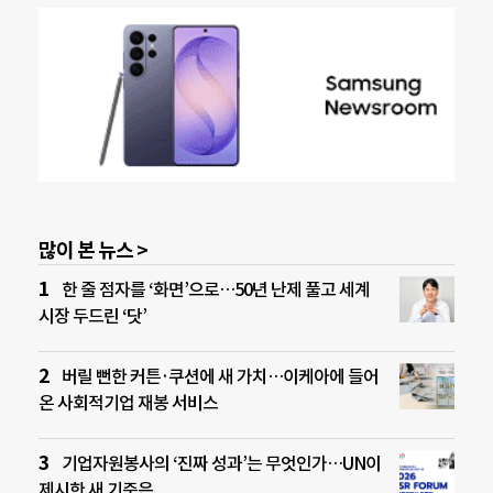
많이 본 뉴스 >
한 줄 점자를 ‘화면’으로…50년 난제 풀고 세계
시장 두드린 ‘닷’
버릴 뻔한 커튼·쿠션에 새 가치…이케아에 들어
온 사회적기업 재봉 서비스
기업자원봉사의 ‘진짜 성과’는 무엇인가…UN이
제시한 새 기준은