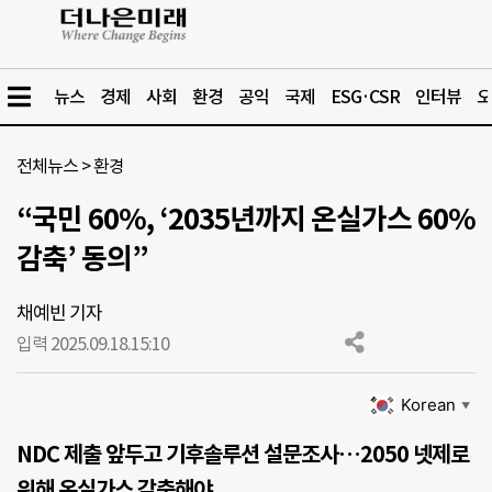
뉴스
경제
사회
환경
공익
국제
ESG·CSR
인터뷰
오
전체뉴스
>
환경
“국민 60%, ‘2035년까지 온실가스 60%
감축’ 동의”
채예빈 기자
입력 2025.09.18.
15:10
Korean
▼
NDC 제출 앞두고 기후솔루션 설문조사…2050 넷제로
위해 온실가스 감축해야