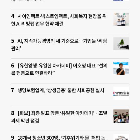
사이임팩트-넥스트임팩트, 사회복지 현장을 위
한 AI 리빙랩 업무 협약 체결
AI, 지속가능경영의 새 기준으로…기업들 ‘위험
관리’
[유한양행-유일한 아카데미] 이호영 대표 “선의
를 행동으로 연결하라”
생명보험업계, ‘상생금융’ 통한 사회공헌 실시
[화보] 최종 발표 앞둔 ‘유일한 아카데미’…조별
과제 막판 점검
18개국 청소년 300명, ‘기후위기와 물’ 해법 논