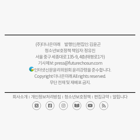
(주)더나은미래 발행인/편집인: 김윤곤
청소년보호정책 책임자: 정유진
서울 중구 세종대로 135-9, 4층(태평로1가)
기사제보:
press@futurechosun.com
인터넷신문윤리위원회 윤리강령을 준수합니다.
Copyright 더나은미래 All rights reserved.
무단 전재 및 재배포 금지.
회사소개
개인정보처리방침
청소년보호정책
편집규약
알립니다