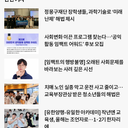
정몽구재단 장학생들, 과학기술로 ‘미래
난제’ 해법 제시
사회변화 이끈 프로그램 찾는다…‘공익
활동 임팩트 어워드’ 후보 모집
[임팩트의 행방불명] 오래된 사회문제를
바라보는 사려 깊은 시선
치매 노인 실종 막고 운전 사고 줄이고…
교육부장관상 받은 청소년들의 해법은
[유한양행-유일한 아카데미] 작년엔 교
육생, 올해는 조언자로…1·2기 한자리
에