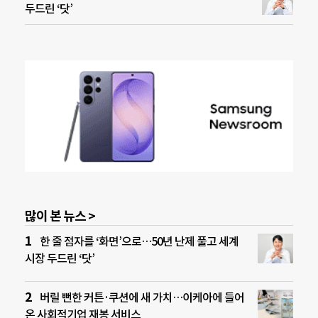
두드린 ‘닷’
많이 본 뉴스 >
한 줄 점자를 ‘화면’으로…50년 난제 풀고 세계
시장 두드린 ‘닷’
버릴 뻔한 커튼·쿠션에 새 가치…이케아에 들어
온 사회적기업 재봉 서비스