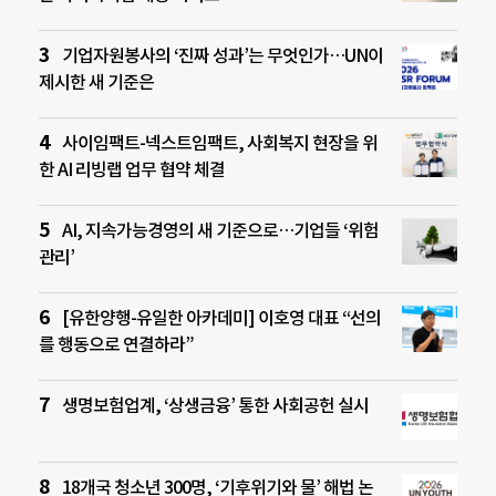
기업자원봉사의 ‘진짜 성과’는 무엇인가…UN이
제시한 새 기준은
사이임팩트-넥스트임팩트, 사회복지 현장을 위
한 AI 리빙랩 업무 협약 체결
AI, 지속가능경영의 새 기준으로…기업들 ‘위험
관리’
[유한양행-유일한 아카데미] 이호영 대표 “선의
를 행동으로 연결하라”
생명보험업계, ‘상생금융’ 통한 사회공헌 실시
18개국 청소년 300명, ‘기후위기와 물’ 해법 논