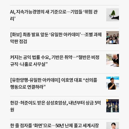
AI, 지속가능경영의 새 기준으로…기업들 ‘위험 관
리’
[화보] 최종 발표 앞둔 ‘유일한 아카데미’…조별 과제
막판 점검
커지는 공익 법률 수요, 기반은 취약…“절반은 비정
규직·나홀로 사무실”
[유한양행-유일한 아카데미] 이호영 대표 “선의를
행동으로 연결하라”
한강·허준이도 받은 삼성호암상, 내년부터 상금 5억
원
한 줄 점자를 ‘화면’으로…50년 난제 풀고 세계시장