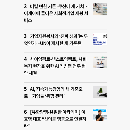
버릴 뻔한 커튼·쿠션에 새 가치…
이케아에 들어온 사회적기업 재봉 서
비스
기업자원봉사의 ‘진짜 성과’는 무
엇인가…UN이 제시한 새 기준은
사이임팩트-넥스트임팩트, 사회
복지 현장을 위한 AI 리빙랩 업무 협
약 체결
AI, 지속가능경영의 새 기준으
로…기업들 ‘위험 관리’
[유한양행-유일한 아카데미] 이
호영 대표 “선의를 행동으로 연결하
라”