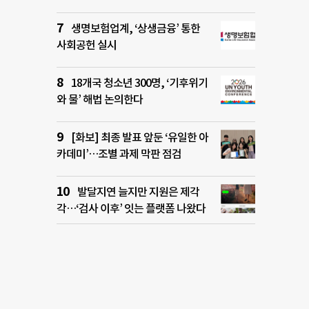
생명보험업계, ‘상생금융’ 통한
사회공헌 실시
18개국 청소년 300명, ‘기후위기
와 물’ 해법 논의한다
[화보] 최종 발표 앞둔 ‘유일한 아
카데미’…조별 과제 막판 점검
발달지연 늘지만 지원은 제각
각…‘검사 이후’ 잇는 플랫폼 나왔다