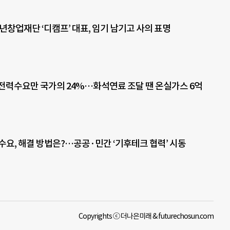
청년창업재단 ‘디캠프’ 대표, 임기 남기고 사의 표명
전력수요만 국가의 24%…화석연료 조달 땐 온실가스 6억
 수요, 해결 방법은?…공공·민간 ‘기후테크 협력’ 시동
Copyrights ⓒ 더나은미래 & futurechosun.com