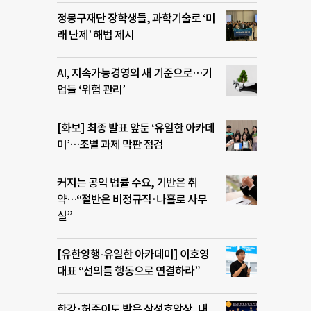
정몽구재단 장학생들, 과학기술로 ‘미
래 난제’ 해법 제시
AI, 지속가능경영의 새 기준으로…기
업들 ‘위험 관리’
[화보] 최종 발표 앞둔 ‘유일한 아카데
미’…조별 과제 막판 점검
커지는 공익 법률 수요, 기반은 취
약…“절반은 비정규직·나홀로 사무
실”
[유한양행-유일한 아카데미] 이호영
대표 “선의를 행동으로 연결하라”
한강·허준이도 받은 삼성호암상, 내