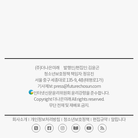
(주)더나은미래 발행인/편집인: 김윤곤
청소년보호정책 책임자: 정유진
서울 중구 세종대로 135-9, 4층(태평로1가)
기사제보:
press@futurechosun.com
인터넷신문윤리위원회 윤리강령을 준수합니다.
Copyright 더나은미래 All rights reserved.
무단 전재 및 재배포 금지.
회사소개
개인정보처리방침
청소년보호정책
편집규약
알립니다