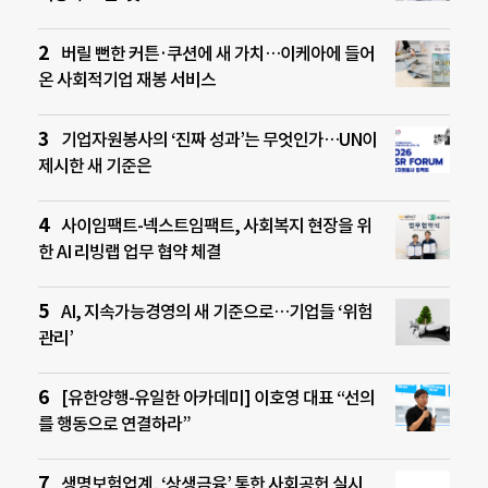
버릴 뻔한 커튼·쿠션에 새 가치…이케아에 들어
온 사회적기업 재봉 서비스
기업자원봉사의 ‘진짜 성과’는 무엇인가…UN이
제시한 새 기준은
사이임팩트-넥스트임팩트, 사회복지 현장을 위
한 AI 리빙랩 업무 협약 체결
AI, 지속가능경영의 새 기준으로…기업들 ‘위험
관리’
[유한양행-유일한 아카데미] 이호영 대표 “선의
를 행동으로 연결하라”
생명보험업계, ‘상생금융’ 통한 사회공헌 실시