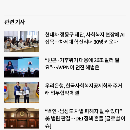
관련 기사
현대차 정몽구 재단, 사회복지 현장에 AI
접목…차세대 혁신리더 30명 키운다
“빈곤·기후위기 대응에 26조 달러 필
요”…AVPN이 던진 해법은
우리은행, 한국사회복지공제회와 주거
래 업무협약 체결
“백인·남성도 차별 피해자 될 수 있다”
美 법원 판결…DEI 정책 흔들 [글로벌 이
슈]