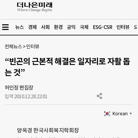
뉴스
경제
사회
환경
공익
국제
ESG·CSR
인터뷰
오
전체뉴스
>
인터뷰
“빈곤의 근본적 해결은 일자리로 자활 돕
는 것”
허인정 편집장
입력 2010.12.28.
22:01
Korean
▼
양옥경 한국사회복지학회장