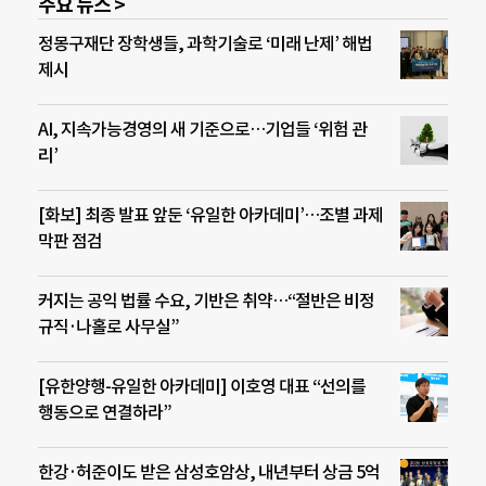
주요 뉴스 >
정몽구재단 장학생들, 과학기술로 ‘미래 난제’ 해법
제시
AI, 지속가능경영의 새 기준으로…기업들 ‘위험 관
리’
[화보] 최종 발표 앞둔 ‘유일한 아카데미’…조별 과제
막판 점검
커지는 공익 법률 수요, 기반은 취약…“절반은 비정
규직·나홀로 사무실”
[유한양행-유일한 아카데미] 이호영 대표 “선의를
행동으로 연결하라”
한강·허준이도 받은 삼성호암상, 내년부터 상금 5억