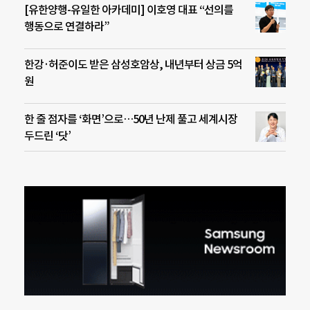
[유한양행-유일한 아카데미] 이호영 대표 “선의를
행동으로 연결하라”
한강·허준이도 받은 삼성호암상, 내년부터 상금 5억
원
한 줄 점자를 ‘화면’으로…50년 난제 풀고 세계시장
두드린 ‘닷’