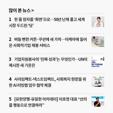
많이 본 뉴스 >
한 줄 점자를 ‘화면’으로…50년 난제 풀고 세계
시장 두드린 ‘닷’
버릴 뻔한 커튼·쿠션에 새 가치…이케아에 들어
온 사회적기업 재봉 서비스
기업자원봉사의 ‘진짜 성과’는 무엇인가…UN이
제시한 새 기준은
사이임팩트-넥스트임팩트, 사회복지 현장을 위
한 AI 리빙랩 업무 협약 체결
[유한양행-유일한 아카데미] 이호영 대표 “선의
를 행동으로 연결하라”