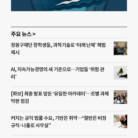
주요 뉴스 >
정몽구재단 장학생들, 과학기술로 ‘미래 난제’ 해법
제시
AI, 지속가능경영의 새 기준으로…기업들 ‘위험 관
리’
[화보] 최종 발표 앞둔 ‘유일한 아카데미’…조별 과제
막판 점검
커지는 공익 법률 수요, 기반은 취약…“절반은 비정
규직·나홀로 사무실”