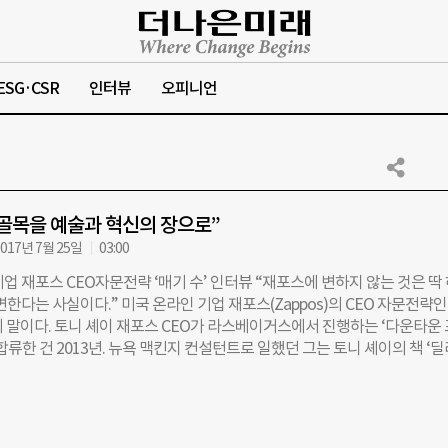
ESG·CSR
인터뷰
오피니언
골목을 예술과 혁신의 장으로”
017년 7월 25일
03:00
업 재포스 CEO자문전략 ‘매기 수’ 인터뷰 “재포스에 변하지 않는 것은 딱
변한다는 사실이다.” 미국 온라인 기업 재포스(Zappos)의 CEO 자문전략인
의 말이다. 토니 셰이 재포스 CEO가 라스베이거스에서 진행하는 ‘다운타운
합류한 건 2013년. 뉴욕 맥킨지 컨설턴트로 일했던 그는 토니 셰이의 책 ‘
 북 토크에 갔다가 다운타운 프로젝트를 듣고 완전히 매혹돼 합류했다고 한다
 자포스에도 합류했다. 그에게 재포스와 다운타운 프로젝트가 벌이는 실험에
자율성 부여하고, 행복을 배달하고… 재포스의 ‘조직’ 실험들 ㅡ재포스 CEO
y Hsieh)가 쓴 책 ‘딜리버링 해피니스’에 보면, 재포스에선 ‘직원이 행복한 조