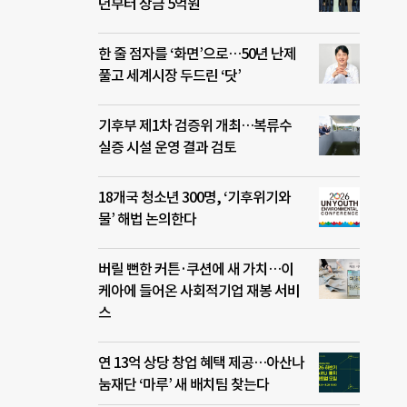
년부터 상금 5억원
한 줄 점자를 ‘화면’으로…50년 난제
풀고 세계시장 두드린 ‘닷’
기후부 제1차 검증위 개최…복류수
실증 시설 운영 결과 검토
18개국 청소년 300명, ‘기후위기와
물’ 해법 논의한다
버릴 뻔한 커튼·쿠션에 새 가치…이
케아에 들어온 사회적기업 재봉 서비
스
연 13억 상당 창업 혜택 제공…아산나
눔재단 ‘마루’ 새 배치팀 찾는다