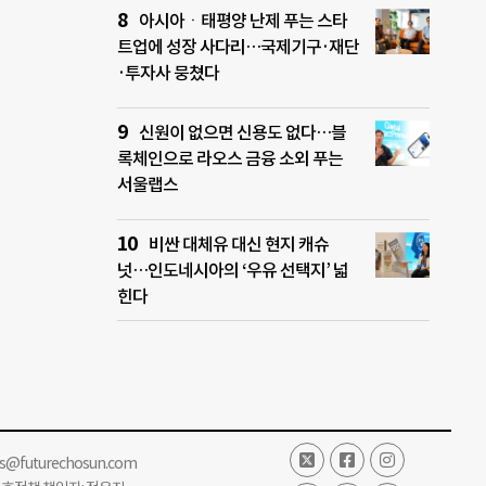
아시아ㆍ태평양 난제 푸는 스타
트업에 성장 사다리…국제기구·재단
·투자사 뭉쳤다
신원이 없으면 신용도 없다…블
록체인으로 라오스 금융 소외 푸는
서울랩스
비싼 대체유 대신 현지 캐슈
넛…인도네시아의 ‘우유 선택지’ 넓
힌다
ss@futurechosun.com