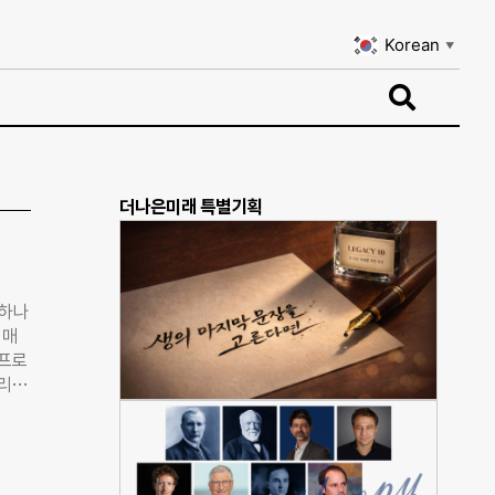
Korean
▼
Korean
▼
더나은미래 특별기획
 하나
 매
 프로
딜리버
.
 대
 토