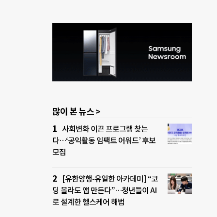
많이 본 뉴스 >
사회변화 이끈 프로그램 찾는
다…‘공익활동 임팩트 어워드’ 후보
모집
[유한양행-유일한 아카데미] “코
딩 몰라도 앱 만든다”…청년들이 AI
로 설계한 헬스케어 해법