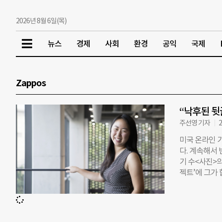
2026년 8월 6일(목)
뉴스
경제
사회
환경
공익
국제
Zappos
“낙후된 뒷
주선영 기자
2
미국 온라인 기
다. 계속해서 
기 수<사진>
젝트’에 그가 
링 해피니스’
2015년부턴
해 물었다. ◇
니 셰이(Ton