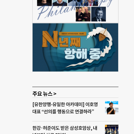
탈색하
자잘
 사람
 신뢰
 “이
의 사
 가
경험
반한
주요 뉴스 >
[유한양행-유일한 아카데미] 이호영
대표 “선의를 행동으로 연결하라”
한강·허준이도 받은 삼성호암상, 내