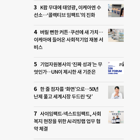
K팝 무대에 태양광, 이케아엔 수
선소…‘콜렉티브 임팩트’의 진화
버릴 뻔한 커튼·쿠션에 새 가치…
이케아에 들어온 사회적기업 재봉 서
비스
기업자원봉사의 ‘진짜 성과’는 무
엇인가…UN이 제시한 새 기준은
한 줄 점자를 ‘화면’으로…50년
난제 풀고 세계시장 두드린 ‘닷’
사이임팩트-넥스트임팩트, 사회
복지 현장을 위한 AI 리빙랩 업무 협
약 체결