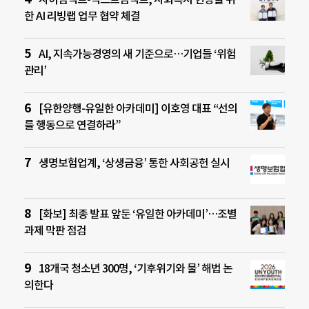
한 AI 리빙랩 업무 협약 체결
AI, 지속가능경영의 새 기준으로…기업들 ‘위험
관리’
[유한양행-유일한 아카데미] 이호영 대표 “선의
를 행동으로 연결하라”
생명보험업계, ‘상생금융’ 통한 사회공헌 실시
[화보] 최종 발표 앞둔 ‘유일한 아카데미’…조별
과제 막판 점검
18개국 청소년 300명, ‘기후위기와 물’ 해법 논
의한다