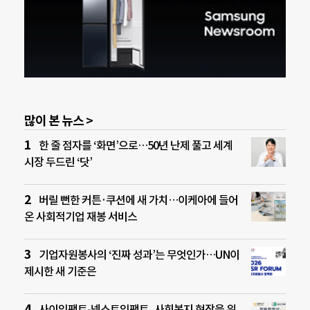
많이 본 뉴스 >
한 줄 점자를 ‘화면’으로…50년 난제 풀고 세계
시장 두드린 ‘닷’
버릴 뻔한 커튼·쿠션에 새 가치…이케아에 들어
온 사회적기업 재봉 서비스
기업자원봉사의 ‘진짜 성과’는 무엇인가…UN이
제시한 새 기준은
사이임팩트-넥스트임팩트, 사회복지 현장을 위