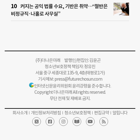
커지는 공익 법률 수요, 기반은 취약…“절반은
비정규직·나홀로 사무실”
(주)더나은미래 발행인/편집인: 김윤곤
청소년보호정책 책임자: 정유진
서울 중구 세종대로 135-9, 4층(태평로1가)
기사제보:
press@futurechosun.com
인터넷신문윤리위원회 윤리강령을 준수합니다.
Copyright 더나은미래 All rights reserved.
무단 전재 및 재배포 금지.
회사소개
개인정보처리방침
청소년보호정책
편집규약
알립니다