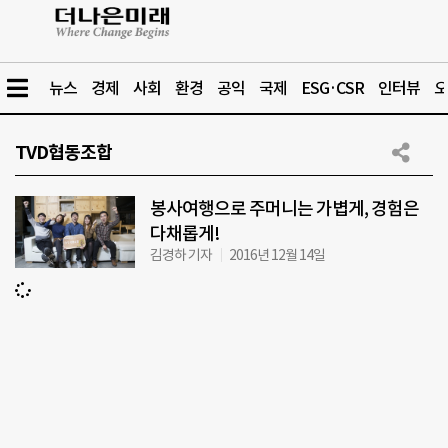
뉴스
경제
사회
환경
공익
국제
ESG·CSR
인터뷰
오
TVD협동조합
봉사여행으로 주머니는 가볍게, 경험은
다채롭게!
김경하 기자
2016년 12월 14일