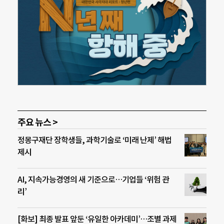
주요 뉴스 >
정몽구재단 장학생들, 과학기술로 ‘미래 난제’ 해법
제시
AI, 지속가능경영의 새 기준으로…기업들 ‘위험 관
리’
[화보] 최종 발표 앞둔 ‘유일한 아카데미’…조별 과제