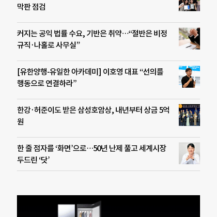
막판 점검
커지는 공익 법률 수요, 기반은 취약…“절반은 비정
규직·나홀로 사무실”
[유한양행-유일한 아카데미] 이호영 대표 “선의를
행동으로 연결하라”
한강·허준이도 받은 삼성호암상, 내년부터 상금 5억
원
한 줄 점자를 ‘화면’으로…50년 난제 풀고 세계시장
두드린 ‘닷’