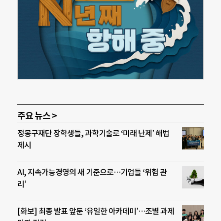
주요 뉴스 >
정몽구재단 장학생들, 과학기술로 ‘미래 난제’ 해법
제시
AI, 지속가능경영의 새 기준으로…기업들 ‘위험 관
리’
[화보] 최종 발표 앞둔 ‘유일한 아카데미’…조별 과제