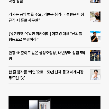
막판 점검
커지는 공익 법률 수요, 기반은 취약…“절반은 비정
규직·나홀로 사무실”
[유한양행-유일한 아카데미] 이호영 대표 “선의를
행동으로 연결하라”
한강·허준이도 받은 삼성호암상, 내년부터 상금 5억
원
한 줄 점자를 ‘화면’으로…50년 난제 풀고 세계시장
두드린 ‘닷’