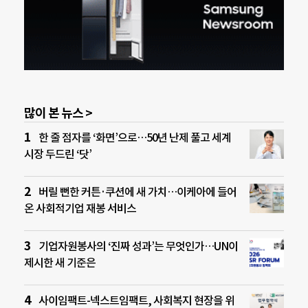
많이 본 뉴스 >
한 줄 점자를 ‘화면’으로…50년 난제 풀고 세계
시장 두드린 ‘닷’
버릴 뻔한 커튼·쿠션에 새 가치…이케아에 들어
온 사회적기업 재봉 서비스
기업자원봉사의 ‘진짜 성과’는 무엇인가…UN이
제시한 새 기준은
사이임팩트-넥스트임팩트, 사회복지 현장을 위