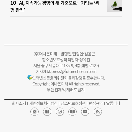
AI, 지속가능경영의 새 기준으로…기업들 ‘위
험 관리’
(주)더나은미래 발행인/편집인: 김윤곤
청소년보호정책 책임자: 정유진
서울 중구 세종대로 135-9, 4층(태평로1가)
기사제보:
press@futurechosun.com
인터넷신문윤리위원회 윤리강령을 준수합니다.
Copyright 더나은미래 All rights reserved.
무단 전재 및 재배포 금지.
회사소개
개인정보처리방침
청소년보호정책
편집규약
알립니다