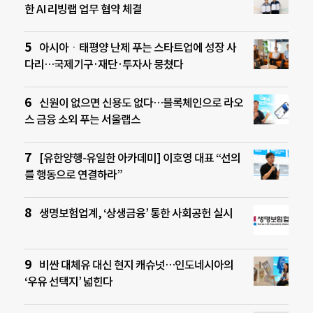
한 AI 리빙랩 업무 협약 체결
아시아ㆍ태평양 난제 푸는 스타트업에 성장 사
다리…국제기구·재단·투자사 뭉쳤다
신원이 없으면 신용도 없다…블록체인으로 라오
스 금융 소외 푸는 서울랩스
[유한양행-유일한 아카데미] 이호영 대표 “선의
를 행동으로 연결하라”
생명보험업계, ‘상생금융’ 통한 사회공헌 실시
비싼 대체유 대신 현지 캐슈넛…인도네시아의
‘우유 선택지’ 넓힌다