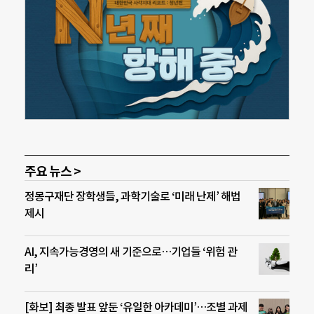
주요 뉴스 >
정몽구재단 장학생들, 과학기술로 ‘미래 난제’ 해법
제시
AI, 지속가능경영의 새 기준으로…기업들 ‘위험 관
리’
[화보] 최종 발표 앞둔 ‘유일한 아카데미’…조별 과제