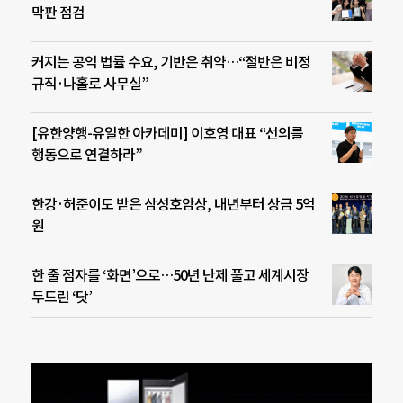
막판 점검
커지는 공익 법률 수요, 기반은 취약…“절반은 비정
규직·나홀로 사무실”
[유한양행-유일한 아카데미] 이호영 대표 “선의를
행동으로 연결하라”
한강·허준이도 받은 삼성호암상, 내년부터 상금 5억
원
한 줄 점자를 ‘화면’으로…50년 난제 풀고 세계시장
두드린 ‘닷’