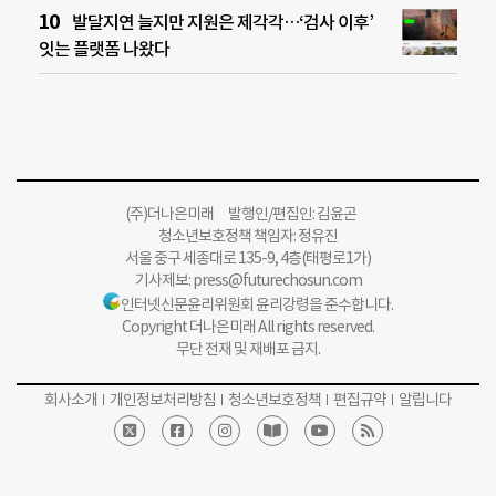
발달지연 늘지만 지원은 제각각…‘검사 이후’
잇는 플랫폼 나왔다
(주)더나은미래 발행인/편집인: 김윤곤
청소년보호정책 책임자: 정유진
서울 중구 세종대로 135-9, 4층(태평로1가)
기사제보:
press@futurechosun.com
인터넷신문윤리위원회 윤리강령을 준수합니다.
Copyright 더나은미래 All rights reserved.
무단 전재 및 재배포 금지.
회사소개
개인정보처리방침
청소년보호정책
편집규약
알립니다