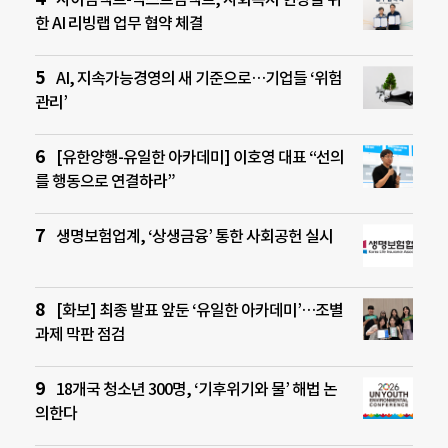
한 AI 리빙랩 업무 협약 체결
AI, 지속가능경영의 새 기준으로…기업들 ‘위험
관리’
[유한양행-유일한 아카데미] 이호영 대표 “선의
를 행동으로 연결하라”
생명보험업계, ‘상생금융’ 통한 사회공헌 실시
[화보] 최종 발표 앞둔 ‘유일한 아카데미’…조별
과제 막판 점검
18개국 청소년 300명, ‘기후위기와 물’ 해법 논
의한다