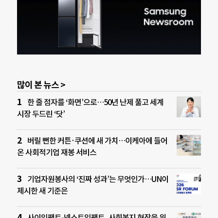
많이 본 뉴스 >
한 줄 점자를 ‘화면’으로…50년 난제 풀고 세계
시장 두드린 ‘닷’
버릴 뻔한 커튼·쿠션에 새 가치…이케아에 들어
온 사회적기업 재봉 서비스
기업자원봉사의 ‘진짜 성과’는 무엇인가…UN이
제시한 새 기준은
사이임팩트-넥스트임팩트, 사회복지 현장을 위