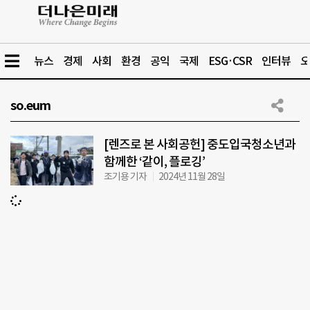
뉴스
경제
사회
환경
공익
국제
ESG·CSR
인터뷰
오
so.eum
[렌즈로 본 사회공헌] 중도입국청소년과
함께한 ‘같이, 플로깅’
조기용 기자
2024년 11월 28일