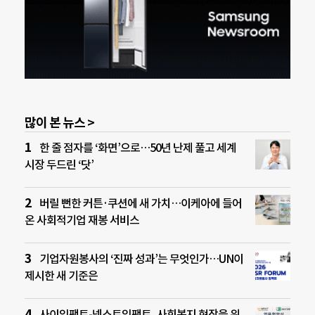
많이 본 뉴스 >
한 줄 점자를 ‘화면’으로…50년 난제 풀고 세계
시장 두드린 ‘닷’
버릴 뻔한 커튼·쿠션에 새 가치…이케아에 들어
온 사회적기업 재봉 서비스
기업자원봉사의 ‘진짜 성과’는 무엇인가…UN이
제시한 새 기준은
사이임팩트-넥스트임팩트, 사회복지 현장을 위