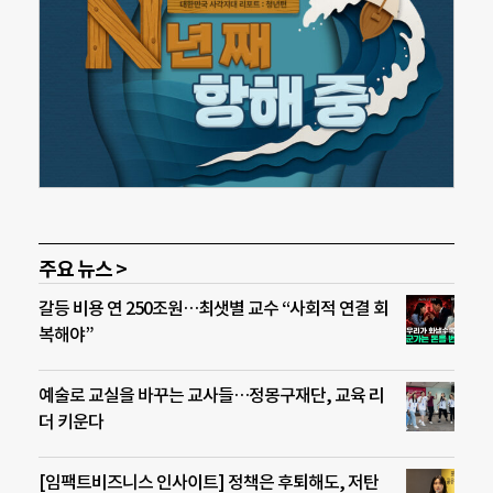
주요 뉴스 >
갈등 비용 연 250조원…최샛별 교수 “사회적 연결 회
복해야”
예술로 교실을 바꾸는 교사들…정몽구재단, 교육 리
더 키운다
[임팩트비즈니스 인사이트] 정책은 후퇴해도, 저탄