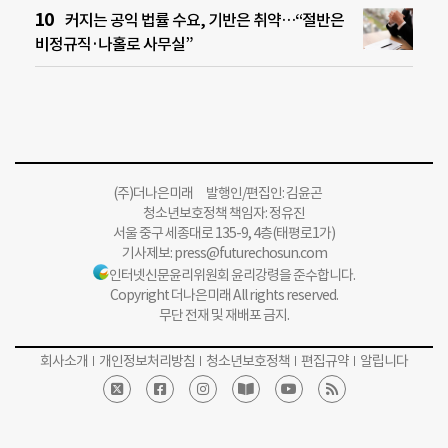
커지는 공익 법률 수요, 기반은 취약…“절반은
비정규직·나홀로 사무실”
(주)더나은미래 발행인/편집인: 김윤곤
청소년보호정책 책임자: 정유진
서울 중구 세종대로 135-9, 4층(태평로1가)
기사제보:
press@futurechosun.com
인터넷신문윤리위원회 윤리강령을 준수합니다.
Copyright 더나은미래 All rights reserved.
무단 전재 및 재배포 금지.
회사소개
개인정보처리방침
청소년보호정책
편집규약
알립니다