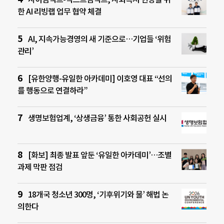
한 AI 리빙랩 업무 협약 체결
AI, 지속가능경영의 새 기준으로…기업들 ‘위험
관리’
[유한양행-유일한 아카데미] 이호영 대표 “선의
를 행동으로 연결하라”
생명보험업계, ‘상생금융’ 통한 사회공헌 실시
[화보] 최종 발표 앞둔 ‘유일한 아카데미’…조별
과제 막판 점검
18개국 청소년 300명, ‘기후위기와 물’ 해법 논
의한다