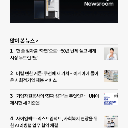
많이 본 뉴스 >
한 줄 점자를 ‘화면’으로…50년 난제 풀고 세계
시장 두드린 ‘닷’
버릴 뻔한 커튼·쿠션에 새 가치…이케아에 들어
온 사회적기업 재봉 서비스
기업자원봉사의 ‘진짜 성과’는 무엇인가…UN이
제시한 새 기준은
사이임팩트-넥스트임팩트, 사회복지 현장을 위
한 AI 리빙랩 업무 협약 체결