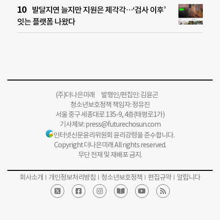
발달지연 늘지만 지원은 제각각…‘검사 이후’
잇는 플랫폼 나왔다
(주)더나은미래 발행인/편집인: 김윤곤
청소년보호정책 책임자: 정유진
서울 중구 세종대로 135-9, 4층(태평로1가)
기사제보:
press@futurechosun.com
인터넷신문윤리위원회 윤리강령을 준수합니다.
Copyright 더나은미래 All rights reserved.
무단 전재 및 재배포 금지.
회사소개
개인정보처리방침
청소년보호정책
편집규약
알립니다