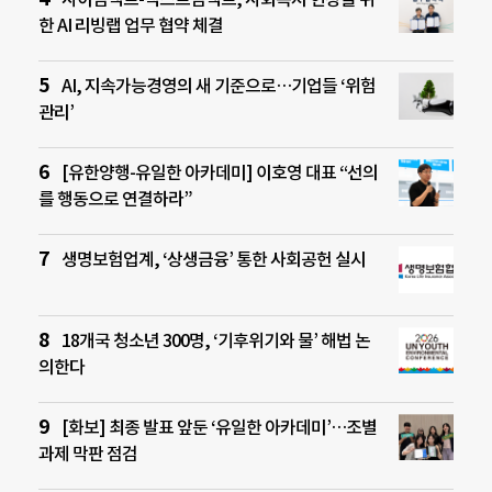
한 AI 리빙랩 업무 협약 체결
AI, 지속가능경영의 새 기준으로…기업들 ‘위험
관리’
[유한양행-유일한 아카데미] 이호영 대표 “선의
를 행동으로 연결하라”
생명보험업계, ‘상생금융’ 통한 사회공헌 실시
18개국 청소년 300명, ‘기후위기와 물’ 해법 논
의한다
[화보] 최종 발표 앞둔 ‘유일한 아카데미’…조별
과제 막판 점검