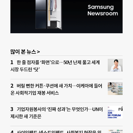
많이 본 뉴스 >
한 줄 점자를 ‘화면’으로…50년 난제 풀고 세계
시장 두드린 ‘닷’
버릴 뻔한 커튼·쿠션에 새 가치…이케아에 들어
온 사회적기업 재봉 서비스
기업자원봉사의 ‘진짜 성과’는 무엇인가…UN이
제시한 새 기준은
사이임팩트-넥스트임팩트, 사회복지 현장을 위