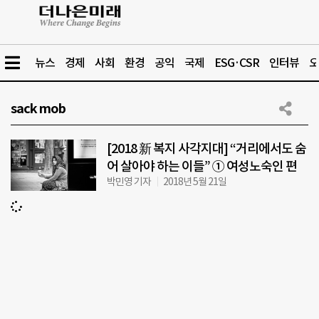
뉴스
경제
사회
환경
공익
국제
ESG·CSR
인터뷰
오
sack mob
[2018 新 복지 사각지대] “거리에서도 숨
어 살아야 하는 이들” ① 여성노숙인 편
박민영 기자
2018년 5월 21일