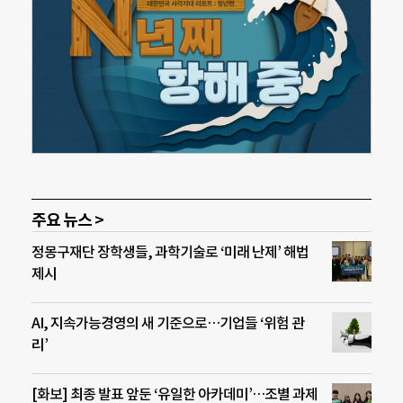
주요 뉴스 >
정몽구재단 장학생들, 과학기술로 ‘미래 난제’ 해법
제시
AI, 지속가능경영의 새 기준으로…기업들 ‘위험 관
리’
[화보] 최종 발표 앞둔 ‘유일한 아카데미’…조별 과제