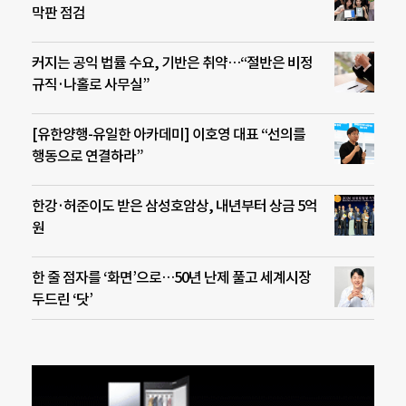
막판 점검
커지는 공익 법률 수요, 기반은 취약…“절반은 비정
규직·나홀로 사무실”
[유한양행-유일한 아카데미] 이호영 대표 “선의를
행동으로 연결하라”
한강·허준이도 받은 삼성호암상, 내년부터 상금 5억
원
한 줄 점자를 ‘화면’으로…50년 난제 풀고 세계시장
두드린 ‘닷’