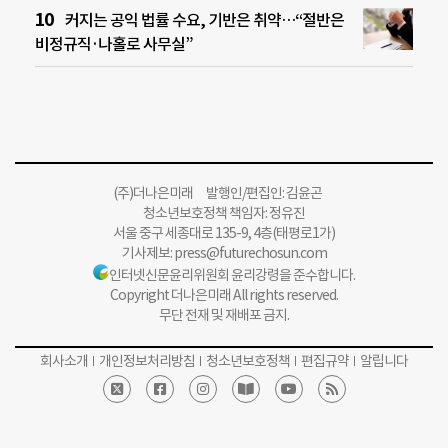
커지는 공익 법률 수요, 기반은 취약…“절반은
비정규직·나홀로 사무실”
(주)더나은미래 발행인/편집인: 김윤곤
청소년보호정책 책임자: 정유진
서울 중구 세종대로 135-9, 4층(태평로1가)
기사제보:
press@futurechosun.com
인터넷신문윤리위원회 윤리강령을 준수합니다.
Copyright 더나은미래 All rights reserved.
무단 전재 및 재배포 금지.
회사소개
개인정보처리방침
청소년보호정책
편집규약
알립니다