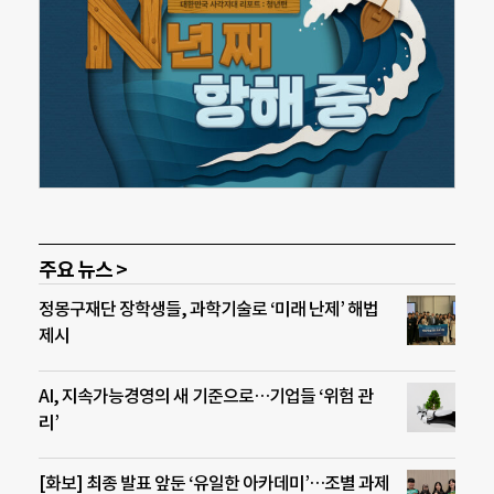
주요 뉴스 >
정몽구재단 장학생들, 과학기술로 ‘미래 난제’ 해법
제시
AI, 지속가능경영의 새 기준으로…기업들 ‘위험 관
리’
[화보] 최종 발표 앞둔 ‘유일한 아카데미’…조별 과제