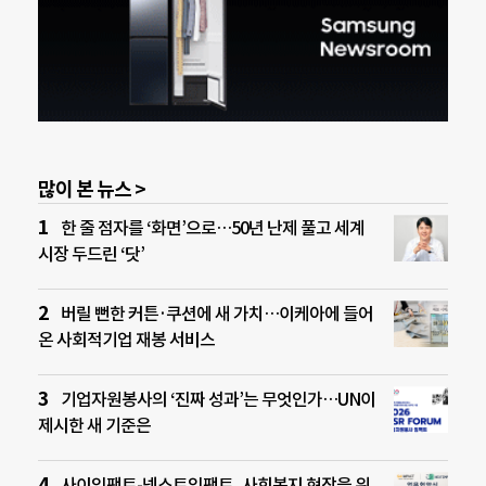
많이 본 뉴스 >
한 줄 점자를 ‘화면’으로…50년 난제 풀고 세계
시장 두드린 ‘닷’
버릴 뻔한 커튼·쿠션에 새 가치…이케아에 들어
온 사회적기업 재봉 서비스
기업자원봉사의 ‘진짜 성과’는 무엇인가…UN이
제시한 새 기준은
사이임팩트-넥스트임팩트, 사회복지 현장을 위