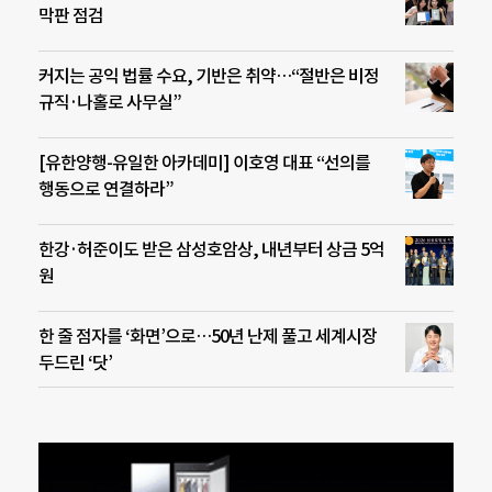
막판 점검
커지는 공익 법률 수요, 기반은 취약…“절반은 비정
규직·나홀로 사무실”
[유한양행-유일한 아카데미] 이호영 대표 “선의를
행동으로 연결하라”
한강·허준이도 받은 삼성호암상, 내년부터 상금 5억
원
한 줄 점자를 ‘화면’으로…50년 난제 풀고 세계시장
두드린 ‘닷’