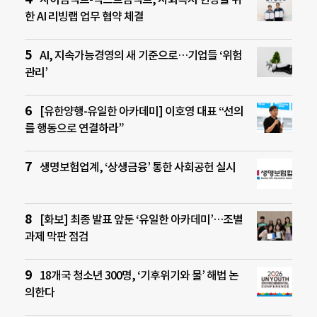
한 AI 리빙랩 업무 협약 체결
AI, 지속가능경영의 새 기준으로…기업들 ‘위험
관리’
[유한양행-유일한 아카데미] 이호영 대표 “선의
를 행동으로 연결하라”
생명보험업계, ‘상생금융’ 통한 사회공헌 실시
[화보] 최종 발표 앞둔 ‘유일한 아카데미’…조별
과제 막판 점검
18개국 청소년 300명, ‘기후위기와 물’ 해법 논
의한다