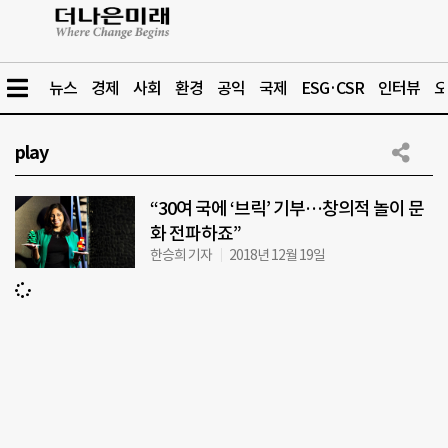
뉴스
경제
사회
환경
공익
국제
ESG·CSR
인터뷰
오
play
“30여 국에 ‘브릭’ 기부…창의적 놀이 문
화 전파하죠”
한승희 기자
2018년 12월 19일