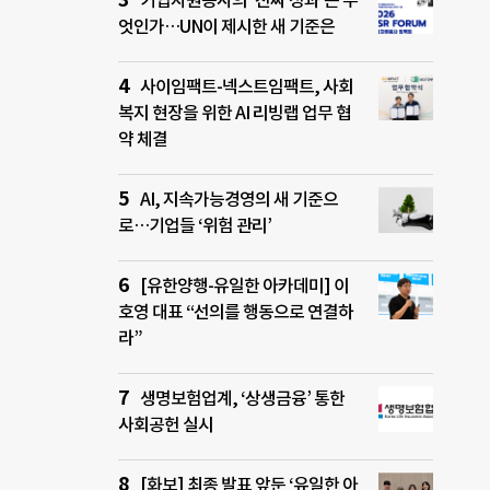
기업자원봉사의 ‘진짜 성과’는 무
엇인가…UN이 제시한 새 기준은
사이임팩트-넥스트임팩트, 사회
복지 현장을 위한 AI 리빙랩 업무 협
약 체결
AI, 지속가능경영의 새 기준으
로…기업들 ‘위험 관리’
[유한양행-유일한 아카데미] 이
호영 대표 “선의를 행동으로 연결하
라”
생명보험업계, ‘상생금융’ 통한
사회공헌 실시
[화보] 최종 발표 앞둔 ‘유일한 아