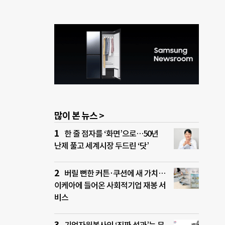
많이 본 뉴스 >
한 줄 점자를 ‘화면’으로…50년
난제 풀고 세계시장 두드린 ‘닷’
버릴 뻔한 커튼·쿠션에 새 가치…
이케아에 들어온 사회적기업 재봉 서
비스