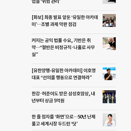
업들 ‘위험 관리’
[화보] 최종 발표 앞둔 ‘유일한 아카데
미’…조별 과제 막판 점검
커지는 공익 법률 수요, 기반은 취
약…“절반은 비정규직·나홀로 사무
실”
[유한양행-유일한 아카데미] 이호영
대표 “선의를 행동으로 연결하라”
한강·허준이도 받은 삼성호암상, 내
년부터 상금 5억원
한 줄 점자를 ‘화면’으로…50년 난제
풀고 세계시장 두드린 ‘닷’