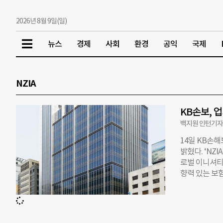
2026년 8월 9일(일)
뉴스
경제
사회
환경
공익
국제
NZIA
KB손보, 업
백지원 인턴기
14일 KB손해
밝혔다. ‘NZIA
로벌 이니셔티브
향력 있는 보
과정에서 직·
은 5년마다 감
환경계획 금융이
경영 실천을 위