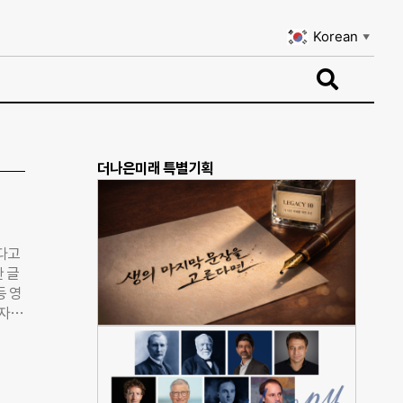
Korean
▼
Korean
▼
더나은미래 특별기획
했다고
한 글
등 영
투자
사들
유엔
ESG
A 가