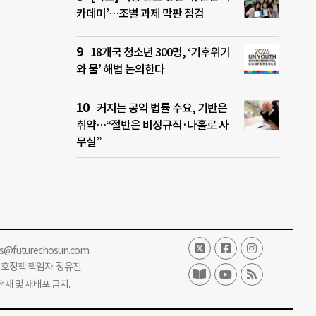
카데미’…조별 과제 막판 점검
18개국 청소년 300명, ‘기후위기
와 물’ 해법 논의한다
커지는 공익 법률 수요, 기반은
취약…“절반은 비정규직·나홀로 사
무실”
ss@futurechosun.com
보호정책 책임자: 정유진
단 전재 및 재배포 금지.