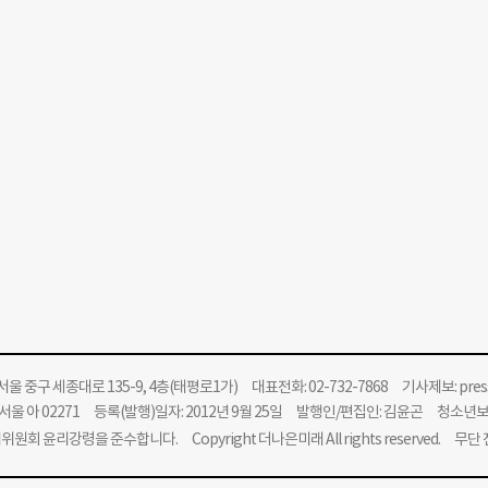
울 중구 세종대로 135-9, 4층(태평로1가) 대표전화: 02-732-7868 기사제보:
pre
울 아 02271 등록(발행)일자: 2012년 9월 25일 발행인/편집인: 김윤곤 청소년
위원회 윤리강령을 준수합니다.
Copyright 더나은미래 All rights reserved. 무