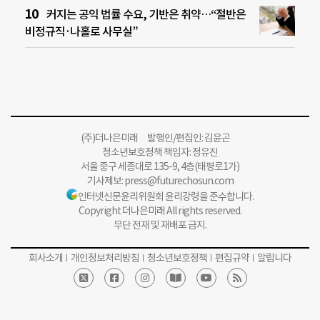
커지는 공익 법률 수요, 기반은 취약…“절반은
비정규직·나홀로 사무실”
(주)더나은미래 발행인/편집인: 김윤곤
청소년보호정책 책임자: 정유진
서울 중구 세종대로 135-9, 4층(태평로1가)
기사제보:
press@futurechosun.com
인터넷신문윤리위원회 윤리강령을 준수합니다.
Copyright 더나은미래 All rights reserved.
무단 전재 및 재배포 금지.
회사소개
개인정보처리방침
청소년보호정책
편집규약
알립니다