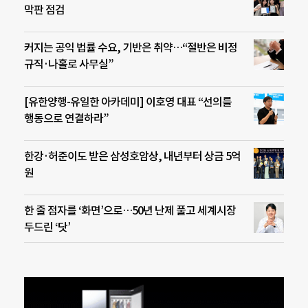
막판 점검
커지는 공익 법률 수요, 기반은 취약…“절반은 비정
규직·나홀로 사무실”
[유한양행-유일한 아카데미] 이호영 대표 “선의를
행동으로 연결하라”
한강·허준이도 받은 삼성호암상, 내년부터 상금 5억
원
한 줄 점자를 ‘화면’으로…50년 난제 풀고 세계시장
두드린 ‘닷’