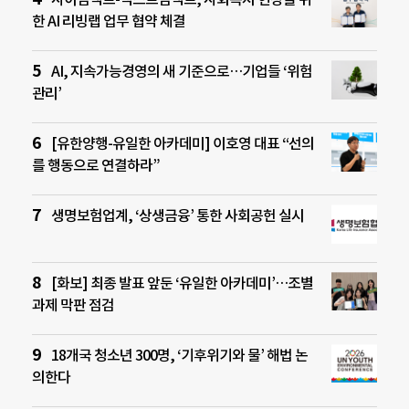
한 AI 리빙랩 업무 협약 체결
AI, 지속가능경영의 새 기준으로…기업들 ‘위험
관리’
[유한양행-유일한 아카데미] 이호영 대표 “선의
를 행동으로 연결하라”
생명보험업계, ‘상생금융’ 통한 사회공헌 실시
[화보] 최종 발표 앞둔 ‘유일한 아카데미’…조별
과제 막판 점검
18개국 청소년 300명, ‘기후위기와 물’ 해법 논
의한다