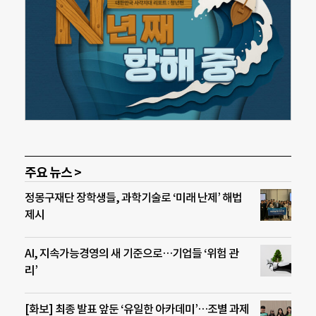
주요 뉴스 >
정몽구재단 장학생들, 과학기술로 ‘미래 난제’ 해법
제시
AI, 지속가능경영의 새 기준으로…기업들 ‘위험 관
리’
[화보] 최종 발표 앞둔 ‘유일한 아카데미’…조별 과제