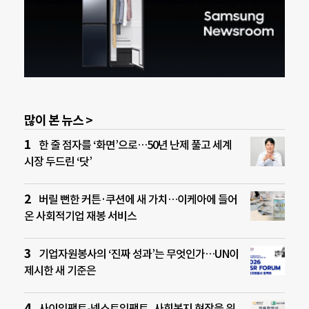
많이 본 뉴스 >
한 줄 점자를 ‘화면’으로…50년 난제 풀고 세계
시장 두드린 ‘닷’
버릴 뻔한 커튼·쿠션에 새 가치…이케아에 들어
온 사회적기업 재봉 서비스
기업자원봉사의 ‘진짜 성과’는 무엇인가…UN이
제시한 새 기준은
사이임팩트-넥스트임팩트, 사회복지 현장을 위