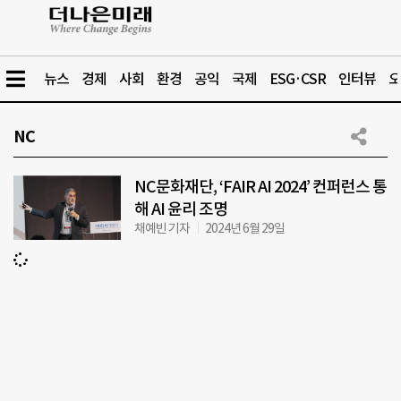
뉴스
경제
사회
환경
공익
국제
ESG·CSR
인터뷰
오
NC
NC문화재단, ‘FAIR AI 2024’ 컨퍼런스 통
해 AI 윤리 조명
채예빈 기자
2024년 6월 29일