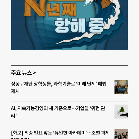
주요 뉴스 >
정몽구재단 장학생들, 과학기술로 ‘미래 난제’ 해법
제시
AI, 지속가능경영의 새 기준으로…기업들 ‘위험 관
리’
[화보] 최종 발표 앞둔 ‘유일한 아카데미’…조별 과제