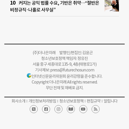
커지는 공익 법률 수요, 기반은 취약…“절반은
비정규직·나홀로 사무실”
(주)더나은미래 발행인/편집인: 김윤곤
청소년보호정책 책임자: 정유진
서울 중구 세종대로 135-9, 4층(태평로1가)
기사제보:
press@futurechosun.com
인터넷신문윤리위원회 윤리강령을 준수합니다.
Copyright 더나은미래 All rights reserved.
무단 전재 및 재배포 금지.
회사소개
개인정보처리방침
청소년보호정책
편집규약
알립니다