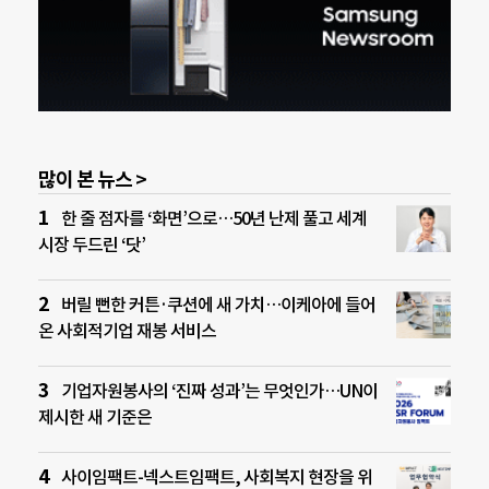
많이 본 뉴스 >
한 줄 점자를 ‘화면’으로…50년 난제 풀고 세계
시장 두드린 ‘닷’
버릴 뻔한 커튼·쿠션에 새 가치…이케아에 들어
온 사회적기업 재봉 서비스
기업자원봉사의 ‘진짜 성과’는 무엇인가…UN이
제시한 새 기준은
사이임팩트-넥스트임팩트, 사회복지 현장을 위