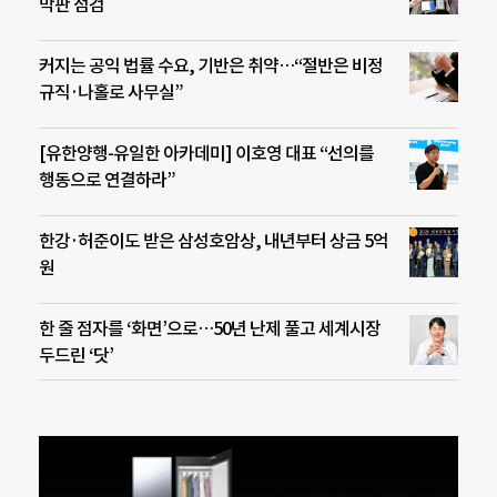
막판 점검
커지는 공익 법률 수요, 기반은 취약…“절반은 비정
규직·나홀로 사무실”
[유한양행-유일한 아카데미] 이호영 대표 “선의를
행동으로 연결하라”
한강·허준이도 받은 삼성호암상, 내년부터 상금 5억
원
한 줄 점자를 ‘화면’으로…50년 난제 풀고 세계시장
두드린 ‘닷’