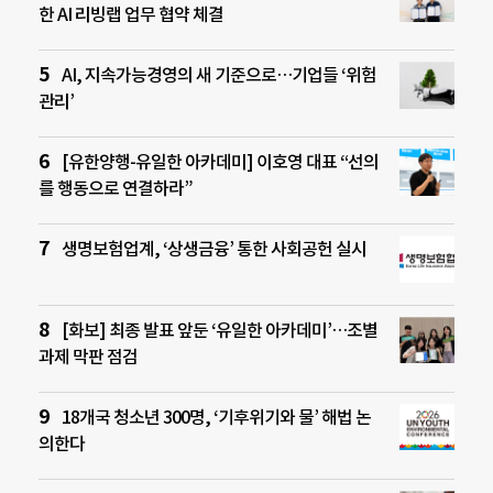
한 AI 리빙랩 업무 협약 체결
AI, 지속가능경영의 새 기준으로…기업들 ‘위험
관리’
[유한양행-유일한 아카데미] 이호영 대표 “선의
를 행동으로 연결하라”
생명보험업계, ‘상생금융’ 통한 사회공헌 실시
[화보] 최종 발표 앞둔 ‘유일한 아카데미’…조별
과제 막판 점검
18개국 청소년 300명, ‘기후위기와 물’ 해법 논
의한다