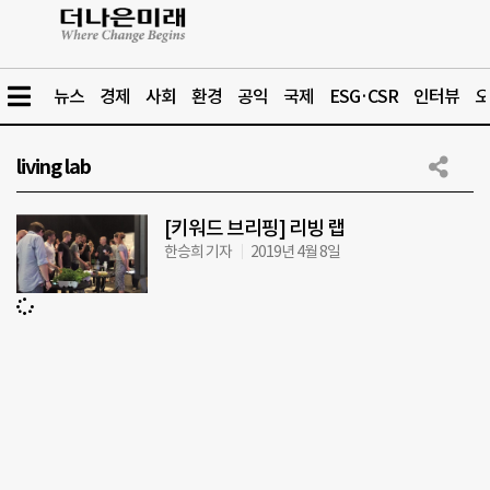
뉴스
경제
사회
환경
공익
국제
ESG·CSR
인터뷰
오
living lab
[키워드 브리핑] 리빙 랩
한승희 기자
2019년 4월 8일