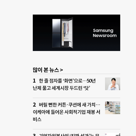
많이 본 뉴스 >
한 줄 점자를 ‘화면’으로…50년
난제 풀고 세계시장 두드린 ‘닷’
버릴 뻔한 커튼·쿠션에 새 가치…
이케아에 들어온 사회적기업 재봉 서
비스