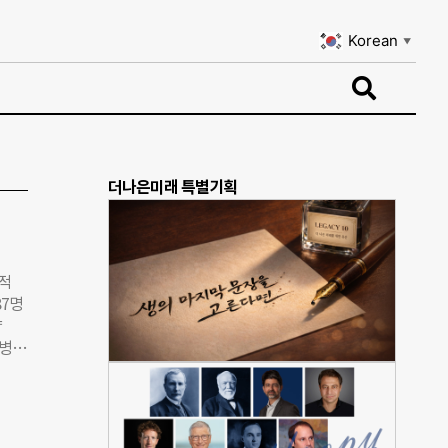
Korean
▼
Korean
▼
더나은미래 특별기획
 적
87명
약
염병
 이상
달러
 한국
들과