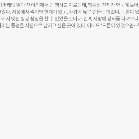
 감염되지 않아요’ 대구 반야월역 2번 출구를 빠져나와 금호강변으로 걷다
마케팅 얼마 전 야외에서 큰 행사를 치르는데, 행사장 전체가 한눈에 들
페 하나가 나타난다. 카페를 들어서면 여느 카페와 다름없이 음악소리와 커피
싶었다. 지상에서 찍기엔 한계가 있고, 주위에 높은 건물도 없었다. 드론이 
다가온다. 하지만 곧장 나타나는 좁은 통로를 지날 때 에이즈에 대한 편견을
도에서 멋진 항공 촬영을 할 수 있었을 것이다. 간혹 지방에 강의를 다녀오다
을 사로잡았다. 통로를 지나자마자 카운터에 서 있던 종업원이 밝은 모습
바라본 풍경을 사진으로 남기고 싶은 곳이 있다. 이때도 ‘드론이 있었으면…’
. 벽면 곳곳은 감염인들이 그린 그림들로 장식돼 있다. 창가에서는 밝은 
나는 드론이 없다. 내게 드론은 결핍되어 있다. 아침에 옷장을 열었는데 ‘입
 모습이 펼쳐졌다. 이곳은 레드리본사회적협동조합에서 운영하는 ‘빅핸즈’
을 옷이…’하고 푸념을 한 적이 있을 것이다. 특히 당신이 패션에 민감한 여
3년 설립된 ‘빅핸즈’ 카페는 국내 최초의 에이즈 협동조합이다. 현재 총 26명
 더욱더. 실제 옷장에는 옷이 있지만, 당신의 머릿속에는 옷이 없다. 이것이
 있으며 이 중 6명은 에이즈 감염인이다. 이들은 올해로 5년째 에이즈에 
. 마케팅에서 니즈(needs, 욕구)는 ‘결핍을 지각하는 상태’로 정의된다. 
과 감염인의
부족하거나 없다고 느끼는 것이다. 우리의 삶은 지각된 결핍을 메우는 행위
 고픈 배를 메우고, 불안전한 주거를 메우고, 불편한 생활을 메우고, 부족한
낮은 지위를 메우려 하고, 허전한 마음을 메우려 한다. 결핍을 메우기 위한 
(Wants)다. 요구는 문화와 개인의 성향에 영향을 받는다. 배고플 때 미국
 스테이크 등이 생각나지만, 한국 소비자는 설렁탕, 김치찌개를 떠올린다. 
 수요(Demands)가 된다. 배고픈 니즈에 김치찌개에 대한 요구가 있다 
부족하다면 수요는 없다. 남아프리카공화국의 아이들이 손을 씻게 하려면, 먼
결핍이 있는지를 발견하고 이해해야 한다. 만약 그들에게 장난감이 풍족하게
 말해 니즈가 없었다면 아이들은 투명 비누로 손을 씻지