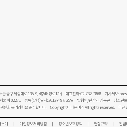
울 중구 세종대로 135-9, 4층(태평로1가) 대표전화: 02-732-7868 기사제보:
pre
울 아 02271 등록(발행)일자: 2012년 9월 25일 발행인/편집인: 김윤곤 청소년
위원회 윤리강령을 준수합니다.
Copyright 더나은미래 All rights reserved. 무
사소개
개인정보처리방침
청소년보호정책
편집규약
알립