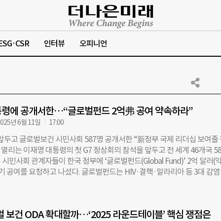
ESG·CSR
인터뷰
오피니언
통령에 공개서한…“글로벌펀드 2억弗 공여 약속하라”
025년 6월 11일
17:00
 앞두고 글로벌보건 시민사회 587명 공개서한 “新정부 국제 리더십 보여줄
일 열리는 이재명 대통령의 첫 G7 정상회의 참석을 앞두고 전 세계 46개국 5
시민사회 관계자들이 한국 정부에 ‘글로벌펀드(Global Fund)’ 2억 달러(
조기 공여를 요청하고 나섰다. 글로벌펀드는 HIV·결핵·말라리아 등 3대 감
한 세계 최대 규모의 보건 분야 다자기구다. 2002년 설립 이후 6500만 명
다. 이번 요청은 차기 8차 재정확보회의(2026~2028년)를 앞두고 180억 
00억원) 목표 달성을 위한 국제적 공조를 끌어내기 위한 움직임의 일환이다.
벌 보건 ODA 확대할까…‘2025 라운드테이블’ 핵심 쟁점은
부터 글로벌펀드에 참여해왔으며, 코로나19 팬데믹 당시 국내 바이오 기업