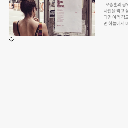
먹는 식사로는
오승훈의 공익
면, 외딴 카
사진을 찍고 
이 어우러져 
다면 여러 각
문구들이 눈길
면 하늘에서 
인사를 건넨다
고 생각한다. 
넓은 금호강의
이 없어요, 입
페이다. 201
고 환절기라면
합원이 일하고
핍이고, 니즈다
인식개선활동
게 무엇인가 
이루어져 있다.
식을 메우고, 
적 대안이 요구
자는 햄버거,
구매력을 더하면
라도, 돈이 
들에게 어떤 
었다면, 다시