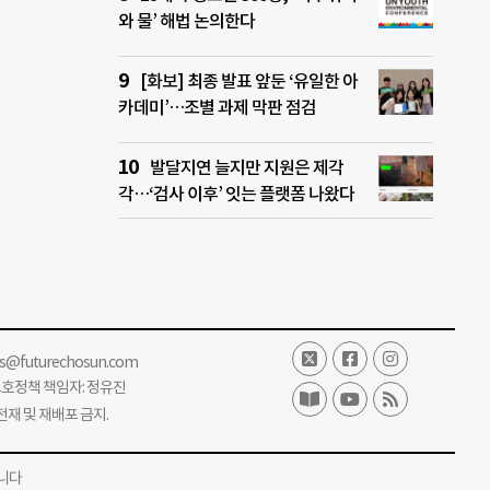
와 물’ 해법 논의한다
[화보] 최종 발표 앞둔 ‘유일한 아
카데미’…조별 과제 막판 점검
발달지연 늘지만 지원은 제각
각…‘검사 이후’ 잇는 플랫폼 나왔다
ss@futurechosun.com
보호정책 책임자: 정유진
단 전재 및 재배포 금지.
니다