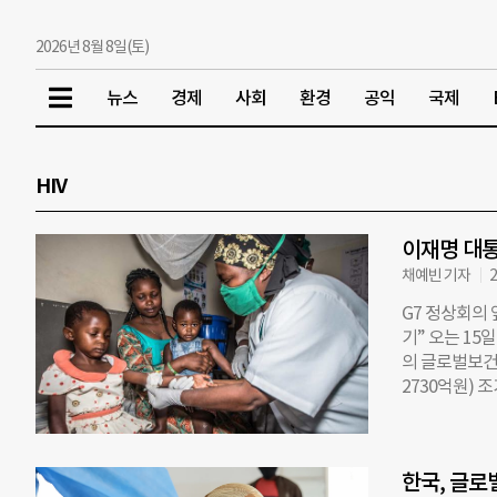
2026년 8월 8일(토)
뉴스
경제
사회
환경
공익
국제
HIV
이재명 대
채예빈 기자
2
G7 정상회의
기” 오는 15
의 글로벌보건 
2730억원) 
퇴치를 목표로 
의 생명을 살렸
(약 24조60
한국, 글로
은 설립 초기