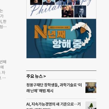
(대
지는
 네트
드가
한국
, 한
로서
 정부
해야
로벌
임강국
벌펀
제사
(한
제회의
 글로
상태이
아
보건
첫번째
아니
집에
. 자
 필요
주요 뉴스 >
. 상
부문
한숨
정몽구재단 장학생들, 과학기술로 ‘미
이
했다.
래 난제’ 해법 제시
벌
라고
이라
감염되
AI, 지속가능경영의 새 기준으로…기
 함께