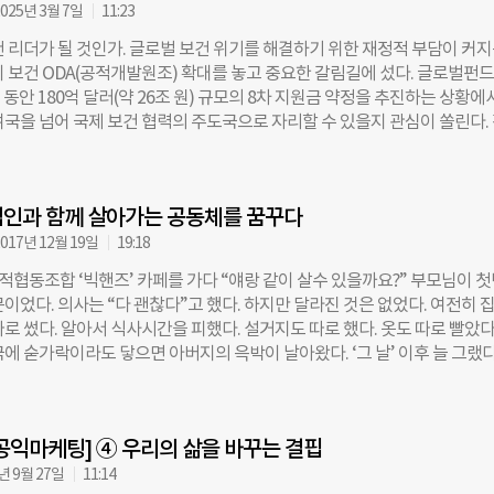
계 감염병 대응에 기여한 경험도 있다. 이번 공개서한은 국제보건애드보커시
025년 3월 7일
11:23
 통해 이 대통령 측에 전달됐다. 말라리아퇴치를 위한 국제시민사회연대
건 리더가 될 것인가. 글로벌 보건 위기를 해결하기 위한 재정적 부담이 커
 글로벌보건연대(GFAN), GFAN 아프리카·아시아태평양 등 주요 글로벌 보건
이 보건 ODA(공적개발원조) 확대를 놓고 중요한 갈림길에 섰다. 글로벌펀
주도했다. 시민사회는 서한에서 “이재명 대통령이 G7 정상회의 무대에서 
9년 동안 180억 달러(약 26조 원) 규모의 8차 지원금 약정을 추진하는 상황에서
 의지와 책임 의식을 보여줄 적기”라며 “한국은 글로벌펀드의 오랜 파트너
여국을 넘어 국제 보건 협력의 주도국으로 자리할 수 있을지 관심이 쏠린다.
술과 혁신을 공급해온 만큼, 이번 기회에 정치적 리더십으로도 기여를 확대
 관계자들은 지난 6일 서울 여의도 국회의사당에서 열린 이번 ‘2025 한·글
했다. 앞서 이재명 대통령은 대선 당시 선거대책위원회 산하에 ‘글로벌책
라운드테이블’에서 한국의 전략적 방향을 두고 치열한 논의를 벌였다. 글로
글로벌사우스협력위원회’를 설치한 바 있다. 시민사회는 이를 “새 정부가 국
결핵, 말라리아 퇴치를 위한 세계 최대의 국제보건 조달 기구로, 매년 20억 달러
 역할을 예고한 상징적 조치”라고 평가했다. 글로벌펀드는 매년 주요 국
염인과 함께 살아가는 공동체를 꿈꾸다
900억 원) 규모의 의약품과 기자재를 개발도상국에 제공한다. 한국 정부는
으로 주목받고 있다. 2023년 일본 히로시마 G7 정상회의 공동성명에서는
5년 동안 1억 달러(한화 약 1450억 원)를 글로벌펀드에 기여하기로 약속한 
017년 12월 19일
19:18
재정조달 성공을 언급하며 지원을 환영했고, 올해(2024년) 이탈리아 아풀리
의에서는 향후 기여 확대 여부가 논의됐다. 박종한 외교부 개발협력국장은 “
협동조합 ‘빅핸즈’ 카페를 가다 “얘랑 같이 살수 있을까요?” 부모님이 
 한국이 국제사회에서 리더십을 발휘할 기회”라며 “정부의 재정 기여뿐만 
이었다. 의사는 “다 괜찮다”고 했다. 하지만 달라진 것은 없었다. 여전히 
과의 협력 확대가 필수적”이라고 강조했다. 다만, 그는 “한국이 글로벌 보건
로 썼다. 알아서 식사시간을 피했다. 설거지도 따로 했다. 옷도 따로 빨았다
하려면 국민적 공감대와 정치적 의지가 선행돼야 한다”며 대중 인식 개선의
에 숟가락이라도 닿으면 아버지의 윽박이 날아왔다. ‘그 날’ 이후 늘 그랬다
. 현재 한국은 글로벌펀드의 의료 제품 공급국 중 3위이며, 신속 진단키트 
인간 면역결핍 바이러스(HIV) 감염 사실을 가족들에게 밝힌 날, 아버지는 
공급국이다. 이효근 SD바이오센서 부회장은 “미국 국제보건지원 예산 삭감
나는 어머니를 불렀고 어머니는 연신 “괜찮다”며 “나을 수 있을 것”이라고 
의료제품을 공급하는 기업에도 영향을 미치고 있다”며 “한국 기업이 글로
그에게 아버지는 휴지를 건네며 “조심해야지, 이거 옮으면 어떻게 하려고”
경쟁력을 유지하려면 국제 보건기구와의 협력 및 지속적인 지원이 필수적”
공익마케팅] ④ 우리의 삶을 바꾸는 결핍
’ 이후 가족들이 점점 멀어져 갔다. ‘감염인과의 일상적인 접촉을 통해서는 
 권기환 외교부 글로벌다자외교조정관은 “2020년부터 4년간 한국
악수, 포옹 등의 신체접촉을 통해서는 감염되지 않아요’ ‘감염인이 요리해서
년 9월 27일
11:14