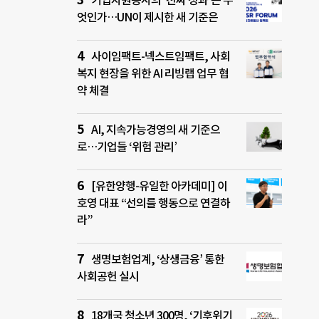
기업자원봉사의 ‘진짜 성과’는 무
엇인가…UN이 제시한 새 기준은
사이임팩트-넥스트임팩트, 사회
복지 현장을 위한 AI 리빙랩 업무 협
약 체결
AI, 지속가능경영의 새 기준으
로…기업들 ‘위험 관리’
[유한양행-유일한 아카데미] 이
호영 대표 “선의를 행동으로 연결하
라”
생명보험업계, ‘상생금융’ 통한
사회공헌 실시
18개국 청소년 300명, ‘기후위기