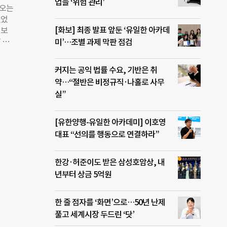
 보
업들 ‘위험 관리’
어오는
 내음
있었
 깨는
[화보] 최종 발표 앞둔 ‘유일한 아카데
 보
으로
 하
미’…조별 과제 막판 점검
햇살과
을 옷
 카
성이
의 조
커지는 공익 법률 수요, 기반은 취
 결
대한
약…“절반은 비정규직·나홀로 사무
자신에
실”
들로
 지
구체
[유한양행-유일한 아카데미] 이호영
 소비
대표 “선의를 행동으로 연결하라”
여기에
하더
한강·허준이도 받은 삼성호암상, 내
저 그
년부터 상금 5억원
 있
한 줄 점자를 ‘화면’으로…50년 난제
풀고 세계시장 두드린 ‘닷’