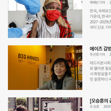
협력해 전 세
채예빈 기자
2
표 한희정)를
한국, 국제보
(CS4ME),
가운데, 한국
워크가 공동 
2027~202
의 국제 연대
국이 단순 기
그간 보건 기
와 기업, 외교
한다”고 강조
펀드 고위급 
위원회’와 ‘
드는 HIV, 
회에서 적극적
에이즈 감
화 약 2조 6
에서도 지속적
2023~202
주선영 기자
2
벌펀드 7차 
며, 이번 회
레드리본사회적
ODA 확대는
로 물어본 질문
라 한국 기업
서 화장실을 따
ODA를 확대
칫 잘못하다 국
성을 언급했다
훈(가명)씨가 
에서는 최대 
을 쉬었다. 누
저소득국가에 
눈물 흘리는 
보건시장 내 
[오승훈의 
했다. ‘그 날
고 강조했다.
지 않아요’ ‘
오 승훈
2016