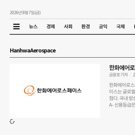
2026년 8월 7일(금)
뉴스
경제
사회
환경
공익
국제
HanhwaAerospace
한화에어로스
금윤호 기자
2
한화에어로스페
이스는 글로벌
혔다. 국내 
A- 신용등급은
임’을 의미한다
S&P는 한화에
평가했다. S
와 다연장 유