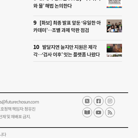
와 물’ 해법 논의한다
[화보] 최종 발표 앞둔 ‘유일한 아
카데미’…조별 과제 막판 점검
발달지연 늘지만 지원은 제각
각…‘검사 이후’ 잇는 플랫폼 나왔다
ss@futurechosun.com
보호정책 책임자: 정유진
단 전재 및 재배포 금지.
니다