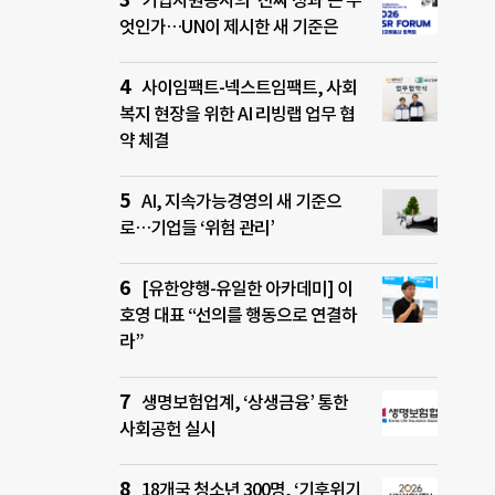
기업자원봉사의 ‘진짜 성과’는 무
엇인가…UN이 제시한 새 기준은
사이임팩트-넥스트임팩트, 사회
복지 현장을 위한 AI 리빙랩 업무 협
약 체결
AI, 지속가능경영의 새 기준으
로…기업들 ‘위험 관리’
[유한양행-유일한 아카데미] 이
호영 대표 “선의를 행동으로 연결하
라”
생명보험업계, ‘상생금융’ 통한
사회공헌 실시
18개국 청소년 300명, ‘기후위기