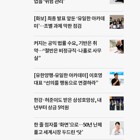
업들 ‘위험 관리’
[화보] 최종 발표 앞둔 ‘유일한 아카데
미’…조별 과제 막판 점검
커지는 공익 법률 수요, 기반은 취
약…“절반은 비정규직·나홀로 사무
실”
[유한양행-유일한 아카데미] 이호영
대표 “선의를 행동으로 연결하라”
한강·허준이도 받은 삼성호암상, 내
년부터 상금 5억원
한 줄 점자를 ‘화면’으로…50년 난제
풀고 세계시장 두드린 ‘닷’