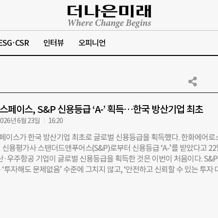
ESG·CSR
인터뷰
오피니언
페이스, S&P 신용등급 ‘A-’ 획득…한국 방산기업 최초
026년 6월 23일
16:20
이스가 한국 방산기업 최초로 글로벌 신용등급을 획득했다. 한화에어로
 신용평가사 스탠더드앤푸어스(S&P)로부터 신용등급 ‘A-’를 받았다고 22
방산·우주항공 기업이 글로벌 신용등급을 획득한 것은 이번이 처음이다. S&
 ‘투자해도 문제없음’ 수준에 그치지 않고, ‘안전하고 신뢰할 수 있는 투자
. 글로벌 방산업체 중 A- 등급을 받은 곳은 록히드마틴, BAE 시스템즈 등이
어로스페이스에 대해 A- 등급과 함께 향후 신용등급도 ‘안정적(stable)’
&P는 한화에어로스페이스를 대한한국 최대 방산기업으로 평가하며 K9 자
도미사일 천무 등 주력 무기체계가 앞으로 글로벌 방산시장이 성장해 나가