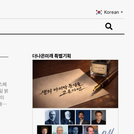
Korean
▼
Korean
▼
더나은미래 특별기획
스페
일 밝
P의
 대상
다.
이라고
주포
면서