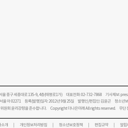
울 중구 세종대로 135-9, 4층(태평로1가) 대표전화: 02-732-7868 기사제보:
pre
울 아 02271 등록(발행)일자: 2012년 9월 25일 발행인/편집인: 김윤곤 청소년
위원회 윤리강령을 준수합니다.
Copyright 더나은미래 All rights reserved. 무
사소개
개인정보처리방침
청소년보호정책
편집규약
알립