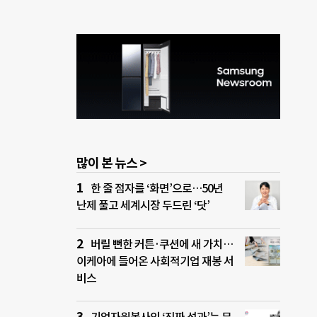
많이 본 뉴스 >
한 줄 점자를 ‘화면’으로…50년
난제 풀고 세계시장 두드린 ‘닷’
버릴 뻔한 커튼·쿠션에 새 가치…
이케아에 들어온 사회적기업 재봉 서
비스