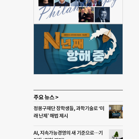
, 신
 이
 사
이 이
신용등
번
나가겠
주요 뉴스 >
정몽구재단 장학생들, 과학기술로 ‘미
래 난제’ 해법 제시
AI, 지속가능경영의 새 기준으로…기