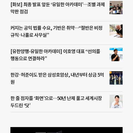
[화보] 최종 발표 앞둔 ‘유일한 아카데미’…조별 과제
막판 점검
커지는 공익 법률 수요, 기반은 취약…“절반은 비정
규직·나홀로 사무실”
[유한양행-유일한 아카데미] 이호영 대표 “선의를
행동으로 연결하라”
한강·허준이도 받은 삼성호암상, 내년부터 상금 5억
원
한 줄 점자를 ‘화면’으로…50년 난제 풀고 세계시장
두드린 ‘닷’