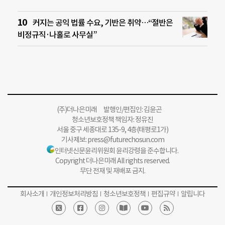
커지는 공익 법률 수요, 기반은 취약…“절반은
비정규직·나홀로 사무실”
(주)더나은미래 발행인/편집인: 김윤곤
청소년보호정책 책임자: 정유진
서울 중구 세종대로 135-9, 4층(태평로1가)
기사제보:
press@futurechosun.com
인터넷신문윤리위원회 윤리강령을 준수합니다.
Copyright 더나은미래 All rights reserved.
무단 전재 및 재배포 금지.
회사소개
개인정보처리방침
청소년보호정책
편집규약
알립니다