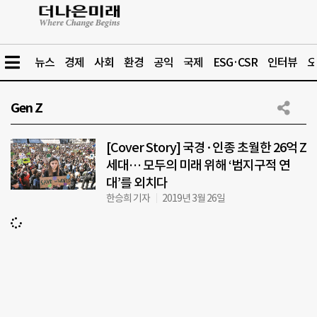
뉴스
경제
사회
환경
공익
국제
ESG·CSR
인터뷰
오
Gen Z
[Cover Story] 국경·인종 초월한 26억 Z
세대… 모두의 미래 위해 ‘범지구적 연
대’를 외치다
한승희 기자
2019년 3월 26일