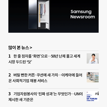
많이 본 뉴스 >
한 줄 점자를 ‘화면’으로…50년 난제 풀고 세계
시장 두드린 ‘닷’
버릴 뻔한 커튼·쿠션에 새 가치…이케아에 들어
온 사회적기업 재봉 서비스
기업자원봉사의 ‘진짜 성과’는 무엇인가…UN이
제시한 새 기준은