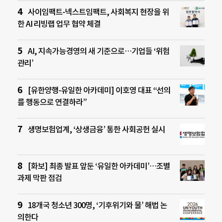
사이임팩트-넥스트임팩트, 사회복지 현장을 위
한 AI 리빙랩 업무 협약 체결
AI, 지속가능경영의 새 기준으로…기업들 ‘위험
관리’
[유한양행-유일한 아카데미] 이호영 대표 “선의
를 행동으로 연결하라”
생명보험업계, ‘상생금융’ 통한 사회공헌 실시
[화보] 최종 발표 앞둔 ‘유일한 아카데미’…조별
과제 막판 점검
18개국 청소년 300명, ‘기후위기와 물’ 해법 논
의한다