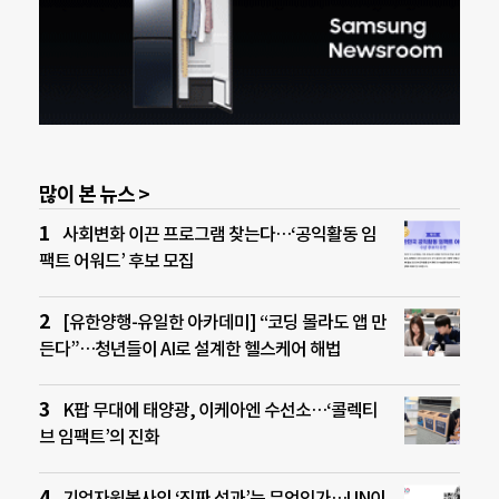
많이 본 뉴스 >
사회변화 이끈 프로그램 찾는다…‘공익활동 임
팩트 어워드’ 후보 모집
[유한양행-유일한 아카데미] “코딩 몰라도 앱 만
든다”…청년들이 AI로 설계한 헬스케어 해법
K팝 무대에 태양광, 이케아엔 수선소…‘콜렉티
브 임팩트’의 진화
기업자원봉사의 ‘진짜 성과’는 무엇인가…UN이