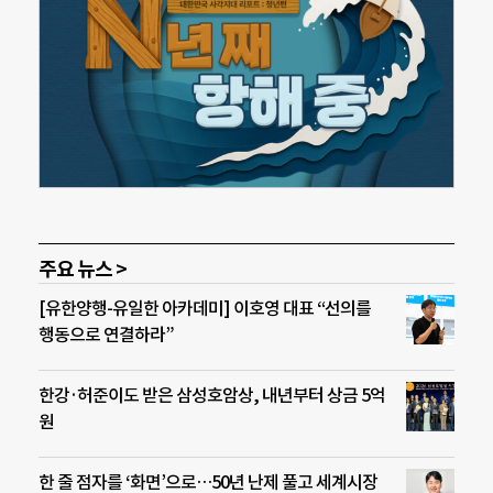
주요 뉴스 >
[유한양행-유일한 아카데미] 이호영 대표 “선의를
행동으로 연결하라”
한강·허준이도 받은 삼성호암상, 내년부터 상금 5억
원
한 줄 점자를 ‘화면’으로…50년 난제 풀고 세계시장