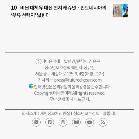
비싼 대체유 대신 현지 캐슈넛…인도네시아의
‘우유 선택지’ 넓힌다
(주)더나은미래 발행인/편집인: 김윤곤
청소년보호정책 책임자: 정유진
서울 중구 세종대로 135-9, 4층(태평로1가)
기사제보:
press@futurechosun.com
인터넷신문윤리위원회 윤리강령을 준수합니다.
Copyright 더나은미래 All rights reserved.
무단 전재 및 재배포 금지.
회사소개
개인정보처리방침
청소년보호정책
알립니다