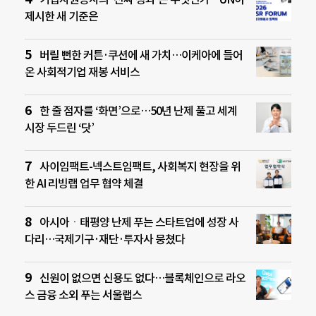
제시한 새 기준은
버릴 뻔한 커튼·쿠션에 새 가치…이케아에 들어
온 사회적기업 재봉 서비스
한 줄 점자를 ‘화면’으로…50년 난제 풀고 세계
시장 두드린 ‘닷’
사이임팩트-넥스트임팩트, 사회복지 현장을 위
한 AI 리빙랩 업무 협약 체결
아시아ㆍ태평양 난제 푸는 스타트업에 성장 사
다리…국제기구·재단·투자사 뭉쳤다
신원이 없으면 신용도 없다…블록체인으로 라오
스 금융 소외 푸는 서울랩스