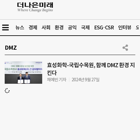
뉴스
경제
사회
환경
공익
국제
ESG·CSR
인터뷰
오
DMZ
효성화학-국립수목원, 함께 DMZ 환경 지
킨다
채예빈 기자
2024년 9월 27일