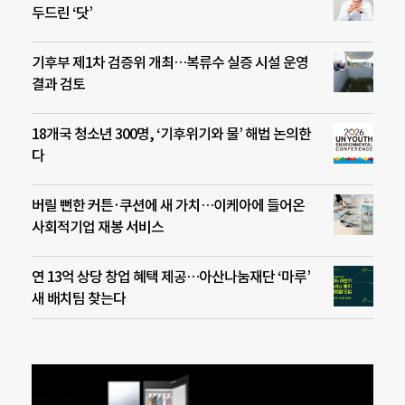
두드린 ‘닷’
기후부 제1차 검증위 개최…복류수 실증 시설 운영
결과 검토
18개국 청소년 300명, ‘기후위기와 물’ 해법 논의한
다
버릴 뻔한 커튼·쿠션에 새 가치…이케아에 들어온
사회적기업 재봉 서비스
연 13억 상당 창업 혜택 제공…아산나눔재단 ‘마루’
새 배치팀 찾는다