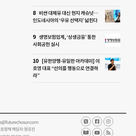
비싼 대체유 대신 현지 캐슈넛…
인도네시아의 ‘우유 선택지’ 넓힌다
생명보험업계, ‘상생금융’ 통한
사회공헌 실시
[유한양행-유일한 아카데미] 이
호영 대표 “선의를 행동으로 연결하
라”
ss@futurechosun.com
보호정책 책임자: 정유진