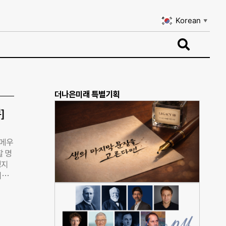
Korean
▼
Korean
▼
더나은미래 특별기획
]
 메우
할 명
명지
지보
 변화
◇ 첫
했던
다.