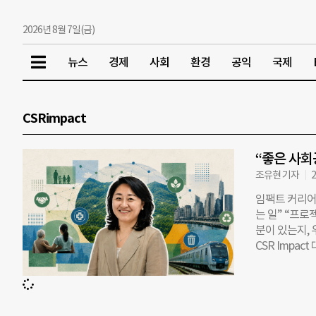
2026년 8월 7일(금)
뉴스
경제
사회
환경
공익
국제
CSRimpact
“좋은 사회
조유현 기자
2
임팩트 커리어 
는 일” “프
분이 있는지,
CSR Imp
다, 현장의 
를 만들기 위해
사회공헌 프로
것은 아니다.