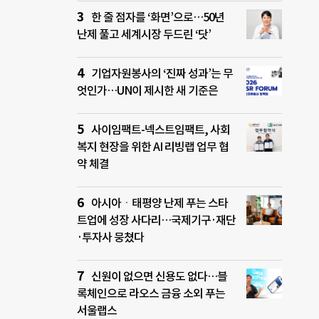
한 줄 점자를 ‘화면’으로…50년
난제 풀고 세계시장 두드린 ‘닷’
기업자원봉사의 ‘진짜 성과’는 무
엇인가…UN이 제시한 새 기준은
사이임팩트-넥스트임팩트, 사회
복지 현장을 위한 AI 리빙랩 업무 협
약 체결
아시아ㆍ태평양 난제 푸는 스타
트업에 성장 사다리…국제기구·재단
·투자사 뭉쳤다
신원이 없으면 신용도 없다…블
록체인으로 라오스 금융 소외 푸는
서울랩스