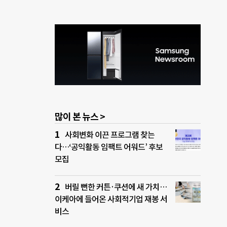
많이 본 뉴스 >
사회변화 이끈 프로그램 찾는
다…‘공익활동 임팩트 어워드’ 후보
모집
버릴 뻔한 커튼·쿠션에 새 가치…
이케아에 들어온 사회적기업 재봉 서
비스