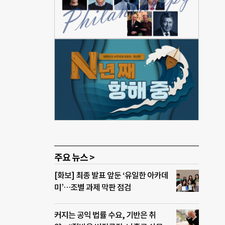
시라
 일
복지
복지협
게 된
 취
 전달
사회
방
주요 뉴스 >
[화보] 최종 발표 앞둔 ‘유일한 아카데
미’…조별 과제 막판 점검
커지는 공익 법률 수요, 기반은 취