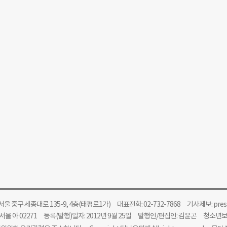
울 중구 세종대로 135-9, 4층(태평로1가) 대표전화: 02-732-7868 기사제보:
pre
울 아 02271 등록(발행)일자: 2012년 9월 25일 발행인/편집인: 김윤곤 청소년