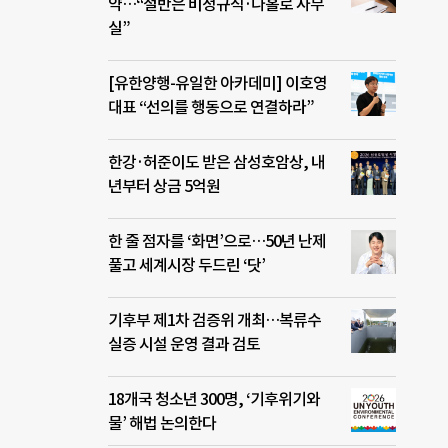
약…“절반은 비정규직·나홀로 사무
실”
[유한양행-유일한 아카데미] 이호영
대표 “선의를 행동으로 연결하라”
한강·허준이도 받은 삼성호암상, 내
년부터 상금 5억원
한 줄 점자를 ‘화면’으로…50년 난제
풀고 세계시장 두드린 ‘닷’
기후부 제1차 검증위 개최…복류수
실증 시설 운영 결과 검토
18개국 청소년 300명, ‘기후위기와
물’ 해법 논의한다