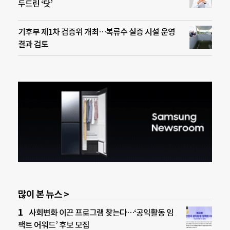
두드린 ‘닷’
기후부 제1차 검증위 개최…복류수 실증 시설 운영
결과 검토
많이 본 뉴스 >
사회변화 이끈 프로그램 찾는다…‘공익활동 임
팩트 어워드’ 후보 모집