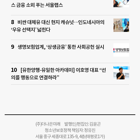
스 금융 소외 푸는 서울랩스
비싼 대체유 대신 현지 캐슈넛…인도네시아의
‘우유 선택지’ 넓힌다
생명보험업계, ‘상생금융’ 통한 사회공헌 실시
[유한양행-유일한 아카데미] 이호영 대표 “선
의를 행동으로 연결하라”
(주)더나은미래 발행인/편집인: 김윤곤
청소년보호정책 책임자: 정유진
서울 중구 세종대로 135-9, 4층(태평로1가)