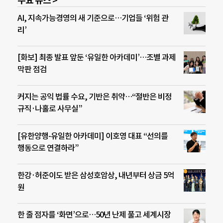
주요 뉴스 >
AI, 지속가능경영의 새 기준으로…기업들 ‘위험 관
리’
[화보] 최종 발표 앞둔 ‘유일한 아카데미’…조별 과제
막판 점검
커지는 공익 법률 수요, 기반은 취약…“절반은 비정
규직·나홀로 사무실”
[유한양행-유일한 아카데미] 이호영 대표 “선의를
행동으로 연결하라”
한강·허준이도 받은 삼성호암상, 내년부터 상금 5억
원
한 줄 점자를 ‘화면’으로…50년 난제 풀고 세계시장