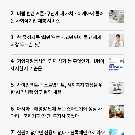
버릴 뻔한 커튼·쿠션에 새 가치…이케아에 들어
온 사회적기업 재봉 서비스
한 줄 점자를 ‘화면’으로…50년 난제 풀고 세계
시장 두드린 ‘닷’
기업자원봉사의 ‘진짜 성과’는 무엇인가…UN이
제시한 새 기준은
사이임팩트-넥스트임팩트, 사회복지 현장을 위
한 AI 리빙랩 업무 협약 체결
아시아ㆍ태평양 난제 푸는 스타트업에 성장 사
다리…국제기구·재단·투자사 뭉쳤다
신원이 없으면 신용도 없다…블록체인으로 라오