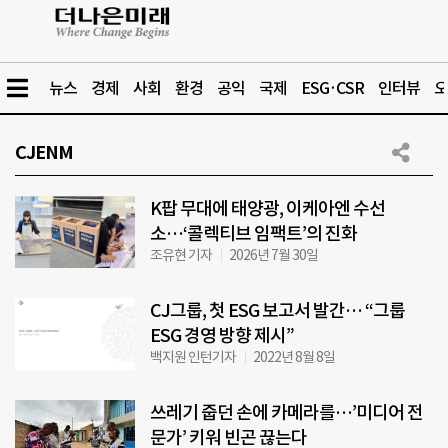
뉴스
경제
사회
환경
공익
국제
ESG·CSR
인터뷰
오
CJENM
K팝 무대에 태양광, 이케아엔 수선
소…‘콜렉티브 임팩트’의 진화
조유현 기자
2026년 7월 30일
CJ그룹, 첫 ESG 보고서 발간… “그룹
ESG 경영 방향 제시”
백지원 인턴기자
2022년 8월 8일
쓰레기 줍던 손에 카메라를…’미디어 전
문가’ 키워 빈곤 끊는다