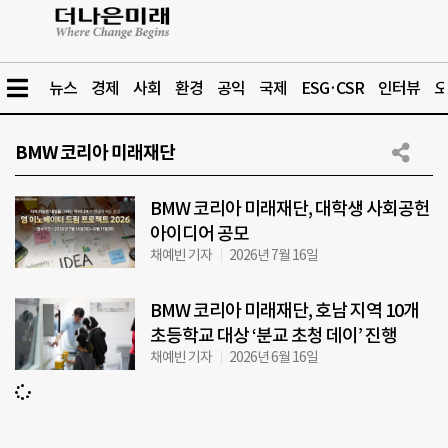
뉴스
경제
사회
환경
공익
국제
ESG·CSR
인터뷰
오
BMW 코리아 미래재단
BMW 코리아 미래재단, 대학생 사회공헌
아이디어 공모
채예빈 기자
2026년 7월 16일
BMW 코리아 미래재단, 호남 지역 10개
초등학교 대상 ‘분교 초청 데이’ 진행
채예빈 기자
2026년 6월 16일