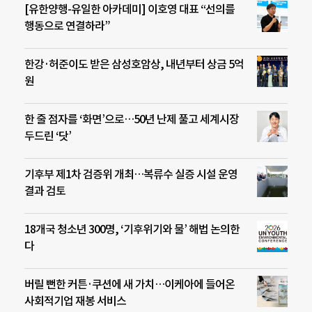
[유한양행-유일한 아카데미] 이호영 대표 “선의를
행동으로 연결하라”
한강·허준이도 받은 삼성호암상, 내년부터 상금 5억
원
한 줄 점자를 ‘화면’으로…50년 난제 풀고 세계시장
두드린 ‘닷’
기후부 제1차 검증위 개최…복류수 실증 시설 운영
결과 검토
18개국 청소년 300명, ‘기후위기와 물’ 해법 논의한
다
버릴 뻔한 커튼·쿠션에 새 가치…이케아에 들어온
사회적기업 재봉 서비스