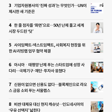
기업자원봉사의 ‘진짜 성과’는 무엇인가…UN이
제시한 새 기준은
한 줄 점자를 ‘화면’으로…50년 난제 풀고 세계
시장 두드린 ‘닷’
사이임팩트-넥스트임팩트, 사회복지 현장을 위
한 AI 리빙랩 업무 협약 체결
아시아ㆍ태평양 난제 푸는 스타트업에 성장 사
다리…국제기구·재단·투자사 뭉쳤다
신원이 없으면 신용도 없다…블록체인으로 라오
스 금융 소외 푸는 서울랩스
비싼 대체유 대신 현지 캐슈넛…인도네시아의
‘우유 선택지’ 넓힌다