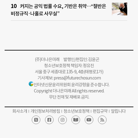
커지는 공익 법률 수요, 기반은 취약…“절반은
비정규직·나홀로 사무실”
(주)더나은미래 발행인/편집인: 김윤곤
청소년보호정책 책임자: 정유진
서울 중구 세종대로 135-9, 4층(태평로1가)
기사제보:
press@futurechosun.com
인터넷신문윤리위원회 윤리강령을 준수합니다.
Copyright 더나은미래 All rights reserved.
무단 전재 및 재배포 금지.
회사소개
개인정보처리방침
청소년보호정책
편집규약
알립니다