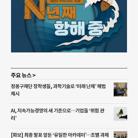
주요 뉴스 >
정몽구재단 장학생들, 과학기술로 ‘미래 난제’ 해법
제시
AI, 지속가능경영의 새 기준으로…기업들 ‘위험 관
리’
[화보] 최종 발표 앞둔 ‘유일한 아카데미’…조별 과제