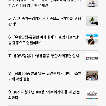
한 AI 리빙랩 업무 협약 체결
AI, 지속가능경영의 새 기준으로…기업들 ‘위험
관리’
[유한양행-유일한 아카데미] 이호영 대표 “선의
를 행동으로 연결하라”
생명보험업계, ‘상생금융’ 통한 사회공헌 실시
[화보] 최종 발표 앞둔 ‘유일한 아카데미’…조별
과제 막판 점검
18개국 청소년 300명, ‘기후위기와 물’ 해법 논
의한다