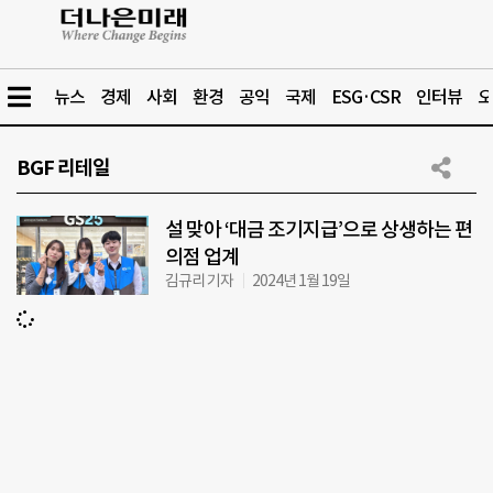
뉴스
경제
사회
환경
공익
국제
ESG·CSR
인터뷰
오
BGF 리테일
설 맞아 ‘대금 조기지급’으로 상생하는 편
의점 업계
김규리 기자
2024년 1월 19일