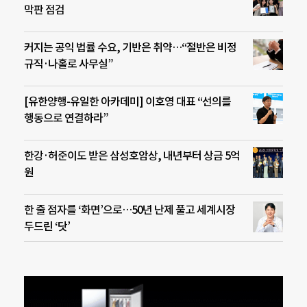
막판 점검
커지는 공익 법률 수요, 기반은 취약…“절반은 비정
규직·나홀로 사무실”
[유한양행-유일한 아카데미] 이호영 대표 “선의를
행동으로 연결하라”
한강·허준이도 받은 삼성호암상, 내년부터 상금 5억
원
한 줄 점자를 ‘화면’으로…50년 난제 풀고 세계시장
두드린 ‘닷’