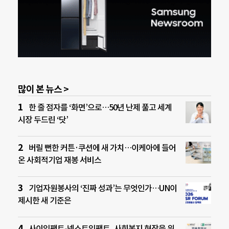
많이 본 뉴스 >
한 줄 점자를 ‘화면’으로…50년 난제 풀고 세계
시장 두드린 ‘닷’
버릴 뻔한 커튼·쿠션에 새 가치…이케아에 들어
온 사회적기업 재봉 서비스
기업자원봉사의 ‘진짜 성과’는 무엇인가…UN이
제시한 새 기준은
사이임팩트-넥스트임팩트, 사회복지 현장을 위