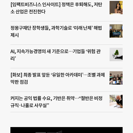
[임팩트비즈니스 인사이트] 정책은 후퇴해도, 저탄
소 산업은 전진한다
정몽구재단 장학생들, 과학기술로 ‘미래 난제’ 해법
제시
AI, 지속가능경영의 새 기준으로…기업들 ‘위험 관
리’
[화보] 최종 발표 앞둔 ‘유일한 아카데미’…조별 과제
막판 점검
커지는 공익 법률 수요, 기반은 취약…“절반은 비정
규직·나홀로 사무실”