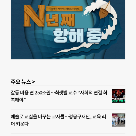
주요 뉴스 >
갈등 비용 연 250조원…최샛별 교수 “사회적 연결 회
복해야”
예술로 교실을 바꾸는 교사들…정몽구재단, 교육 리
더 키운다