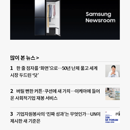
많이 본 뉴스 >
한 줄 점자를 ‘화면’으로…50년 난제 풀고 세계
시장 두드린 ‘닷’
버릴 뻔한 커튼·쿠션에 새 가치…이케아에 들어
온 사회적기업 재봉 서비스
기업자원봉사의 ‘진짜 성과’는 무엇인가…UN이
제시한 새 기준은