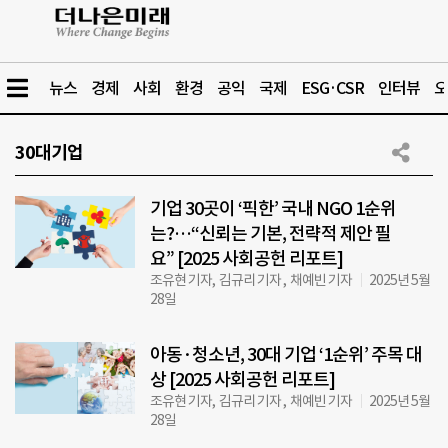
뉴스
경제
사회
환경
공익
국제
ESG·CSR
인터뷰
오
30대기업
기업 30곳이 ‘픽한’ 국내 NGO 1순위
는?…“신뢰는 기본, 전략적 제안 필
요” [2025 사회공헌 리포트]
조유현 기자, 김규리 기자 , 채예빈 기자
2025년 5월
28일
아동·청소년, 30대 기업 ‘1순위’ 주목 대
상 [2025 사회공헌 리포트]
조유현 기자, 김규리 기자 , 채예빈 기자
2025년 5월
28일