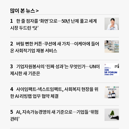
많이 본 뉴스 >
한 줄 점자를 ‘화면’으로…50년 난제 풀고 세계
시장 두드린 ‘닷’
버릴 뻔한 커튼·쿠션에 새 가치…이케아에 들어
온 사회적기업 재봉 서비스
기업자원봉사의 ‘진짜 성과’는 무엇인가…UN이
제시한 새 기준은
사이임팩트-넥스트임팩트, 사회복지 현장을 위
한 AI 리빙랩 업무 협약 체결
AI, 지속가능경영의 새 기준으로…기업들 ‘위험
관리’