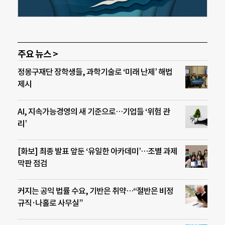
주요 뉴스 >
정몽구재단 장학생들, 과학기술로 ‘미래 난제’ 해법
제시
AI, 지속가능경영의 새 기준으로…기업들 ‘위험 관
리’
[화보] 최종 발표 앞둔 ‘유일한 아카데미’…조별 과제
막판 점검
커지는 공익 법률 수요, 기반은 취약…“절반은 비정
규직·나홀로 사무실”