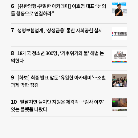
[유한양행-유일한 아카데미] 이호영 대표 “선의
를 행동으로 연결하라”
생명보험업계, ‘상생금융’ 통한 사회공헌 실시
18개국 청소년 300명, ‘기후위기와 물’ 해법 논
의한다
[화보] 최종 발표 앞둔 ‘유일한 아카데미’…조별
과제 막판 점검
발달지연 늘지만 지원은 제각각…‘검사 이후’
잇는 플랫폼 나왔다