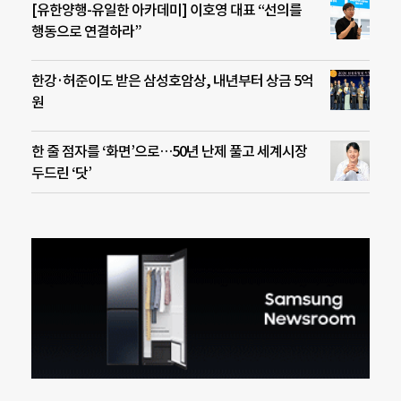
[유한양행-유일한 아카데미] 이호영 대표 “선의를
행동으로 연결하라”
한강·허준이도 받은 삼성호암상, 내년부터 상금 5억
원
한 줄 점자를 ‘화면’으로…50년 난제 풀고 세계시장
두드린 ‘닷’