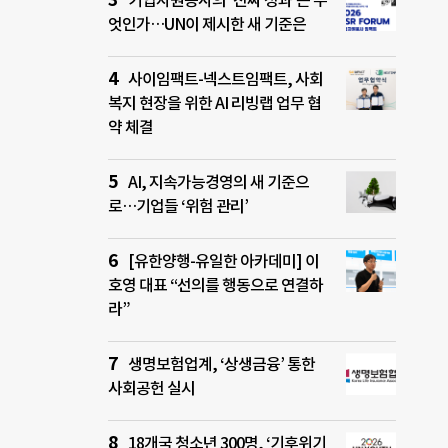
기업자원봉사의 ‘진짜 성과’는 무
엇인가…UN이 제시한 새 기준은
사이임팩트-넥스트임팩트, 사회
복지 현장을 위한 AI 리빙랩 업무 협
약 체결
AI, 지속가능경영의 새 기준으
로…기업들 ‘위험 관리’
[유한양행-유일한 아카데미] 이
호영 대표 “선의를 행동으로 연결하
라”
생명보험업계, ‘상생금융’ 통한
사회공헌 실시
18개국 청소년 300명, ‘기후위기