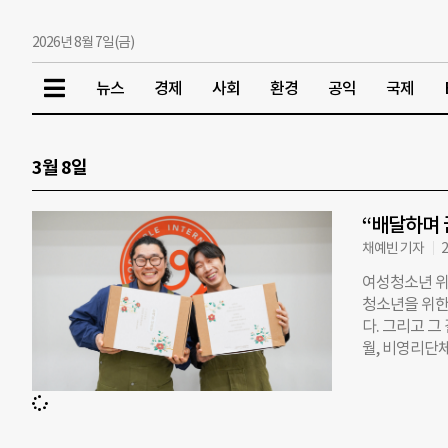
2026년 8월 7일(금)
뉴스
경제
사회
환경
공익
국제
3월 8일
“배달하며 꿈
채예빈 기자
2
여성청소년 위
청소년을 위한 
다. 그리고 그
월, 비영리단
배달 일을 하던
고, 그렇게 ‘
모금 전략도 없
후원자를 모집했