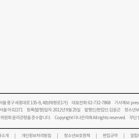
울 중구 세종대로 135-9, 4층(태평로1가) 대표전화: 02-732-7868 기사제보:
pre
울 아 02271 등록(발행)일자: 2012년 9월 25일 발행인/편집인: 김윤곤 청소년
위원회 윤리강령을 준수합니다.
Copyright 더나은미래 All rights reserved. 무
사소개
개인정보처리방침
청소년보호정책
편집규약
알립