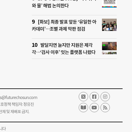
와 물’ 해법 논의한다
[화보] 최종 발표 앞둔 ‘유일한 아
카데미’…조별 과제 막판 점검
발달지연 늘지만 지원은 제각
각…‘검사 이후’ 잇는 플랫폼 나왔다
ss@futurechosun.com
보호정책 책임자: 정유진
단 전재 및 재배포 금지.
니다