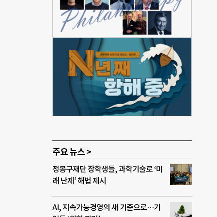
등 6
학교
나로
“처
 손길
수 회
함을
주요 뉴스 >
정몽구재단 장학생들, 과학기술로 ‘미
래 난제’ 해법 제시
AI, 지속가능경영의 새 기준으로…기