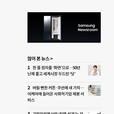
많이 본 뉴스 >
한 줄 점자를 ‘화면’으로…50년
난제 풀고 세계시장 두드린 ‘닷’
버릴 뻔한 커튼·쿠션에 새 가치…
이케아에 들어온 사회적기업 재봉 서
비스