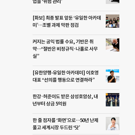
업들 ‘위험 관리’
[화보] 최종 발표 앞둔 ‘유일한 아카데
미’…조별 과제 막판 점검
커지는 공익 법률 수요, 기반은 취
약…“절반은 비정규직·나홀로 사무
실”
[유한양행-유일한 아카데미] 이호영
대표 “선의를 행동으로 연결하라”
한강·허준이도 받은 삼성호암상, 내
년부터 상금 5억원
한 줄 점자를 ‘화면’으로…50년 난제
풀고 세계시장 두드린 ‘닷’