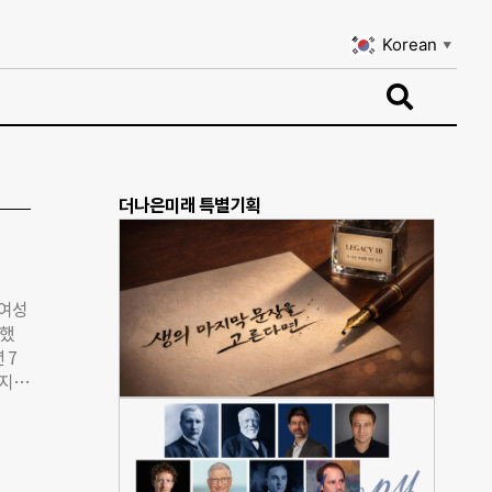
Korean
▼
Korean
▼
더나은미래 특별기획
 여성
련했
 7
하지만
들었
적인
명의
딜리버