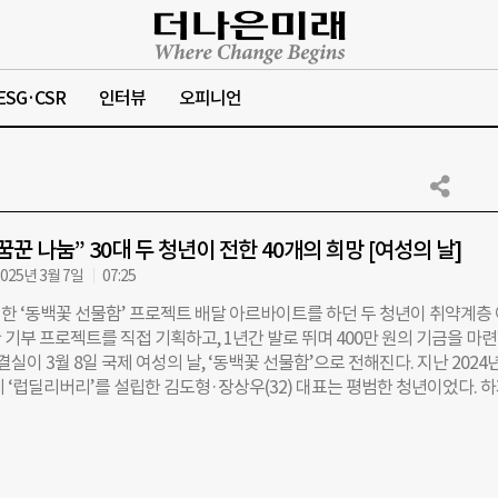
ESG·CSR
인터뷰
오피니언
꾼 나눔” 30대 두 청년이 전한 40개의 희망 [여성의 날]
025년 3월 7일
07:25
한 ‘동백꽃 선물함’ 프로젝트 배달 아르바이트를 하던 두 청년이 취약계층
기부 프로젝트를 직접 기획하고, 1년간 발로 뛰며 400만 원의 기금을 마
 결실이 3월 8일 국제 여성의 날, ‘동백꽃 선물함’으로 전해진다. 지난 2024년
체 ‘럽딜리버리’를 설립한 김도형·장상우(32) 대표는 평범한 청년이었다. 
 중 문득 ‘우리가 번 돈으로 누군가를 도울 수 있지 않을까?’라는 생각이 
동백꽃 선물함 프로젝트’가 시작됐다. 처음엔 막막했다. 거창한 계획도, 효과
었다. 하지만 두 청년은 포기하지 않았다. 주변에 취지를 알리며 한 명 한 
다. 그렇게 300일 동안 400만 원을 모금하는 데 성공했다. 그 결과, 럽