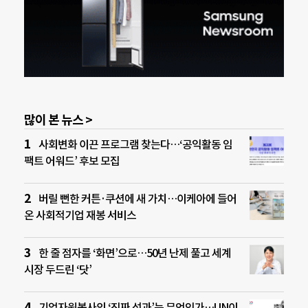
많이 본 뉴스 >
사회변화 이끈 프로그램 찾는다…‘공익활동 임
팩트 어워드’ 후보 모집
버릴 뻔한 커튼·쿠션에 새 가치…이케아에 들어
온 사회적기업 재봉 서비스
한 줄 점자를 ‘화면’으로…50년 난제 풀고 세계
시장 두드린 ‘닷’
기업자원봉사의 ‘진짜 성과’는 무엇인가…UN이