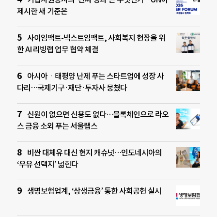
제시한 새 기준은
사이임팩트-넥스트임팩트, 사회복지 현장을 위
한 AI 리빙랩 업무 협약 체결
아시아ㆍ태평양 난제 푸는 스타트업에 성장 사
다리…국제기구·재단·투자사 뭉쳤다
신원이 없으면 신용도 없다…블록체인으로 라오
스 금융 소외 푸는 서울랩스
비싼 대체유 대신 현지 캐슈넛…인도네시아의
‘우유 선택지’ 넓힌다
생명보험업계, ‘상생금융’ 통한 사회공헌 실시