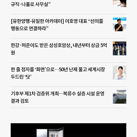
규직·나홀로 사무실”
[유한양행-유일한 아카데미] 이호영 대표 “선의를
행동으로 연결하라”
한강·허준이도 받은 삼성호암상, 내년부터 상금 5억
원
한 줄 점자를 ‘화면’으로…50년 난제 풀고 세계시장
두드린 ‘닷’
기후부 제1차 검증위 개최…복류수 실증 시설 운영
결과 검토