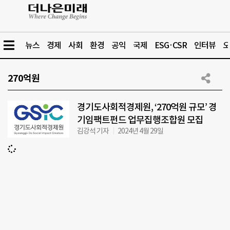
뉴스
경제
사회
환경
공익
국제
ESG·CSR
인터뷰
오
270억원
경기도사회적경제원, ‘270억원 규모’ 경
기임팩트펀드 업무집행조합원 모집
김강석 기자
2024년 4월 29일