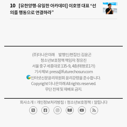
[유한양행-유일한 아카데미] 이호영 대표 “선
의를 행동으로 연결하라”
(주)더나은미래 발행인/편집인: 김윤곤
청소년보호정책 책임자: 정유진
서울 중구 세종대로 135-9, 4층(태평로1가)
기사제보:
press@futurechosun.com
인터넷신문윤리위원회 윤리강령을 준수합니다.
Copyright 더나은미래 All rights reserved.
무단 전재 및 재배포 금지.
회사소개
개인정보처리방침
청소년보호정책
알립니다