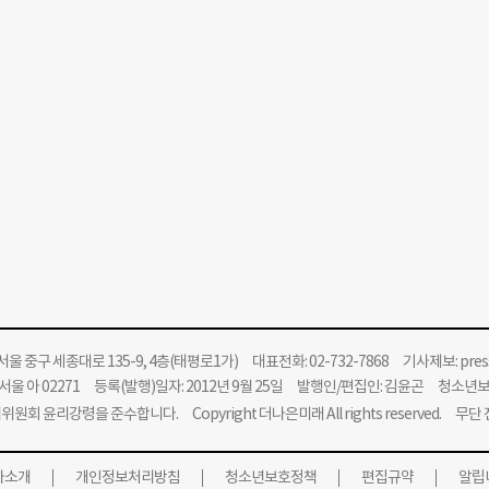
울 중구 세종대로 135-9, 4층(태평로1가) 대표전화: 02-732-7868 기사제보:
pre
울 아 02271 등록(발행)일자: 2012년 9월 25일 발행인/편집인: 김윤곤 청소년
위원회 윤리강령을 준수합니다.
Copyright 더나은미래 All rights reserved. 무
사소개
개인정보처리방침
청소년보호정책
편집규약
알립