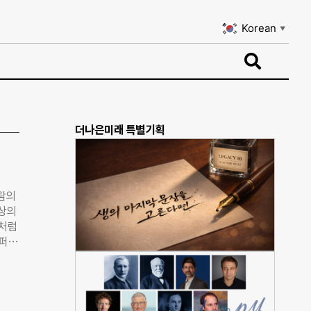
Korean
▼
Korean
▼
더나은미래 특별기획
사람의
 상의
것처럼
컴퍼니
 꺼
 경험
야기한
상담