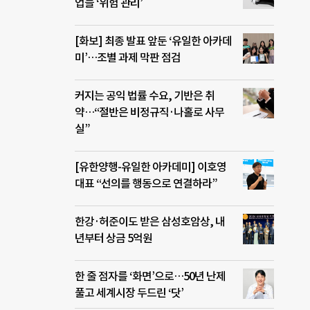
업들 ‘위험 관리’
[화보] 최종 발표 앞둔 ‘유일한 아카데
미’…조별 과제 막판 점검
커지는 공익 법률 수요, 기반은 취
약…“절반은 비정규직·나홀로 사무
실”
[유한양행-유일한 아카데미] 이호영
대표 “선의를 행동으로 연결하라”
한강·허준이도 받은 삼성호암상, 내
년부터 상금 5억원
한 줄 점자를 ‘화면’으로…50년 난제
풀고 세계시장 두드린 ‘닷’