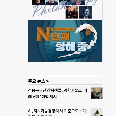
어났
다.
나서
불편
 상
는 모
사
들 중
주요 뉴스 >
정몽구재단 장학생들, 과학기술로 ‘미
래 난제’ 해법 제시
AI, 지속가능경영의 새 기준으로…기