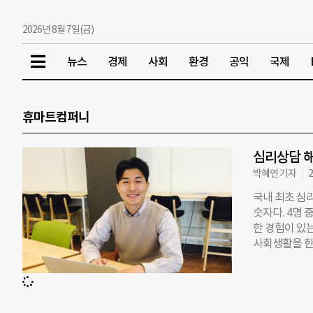
2026년 8월 7일(금)
뉴스
경제
사회
환경
공익
국제
휴마트컴퍼니
심리상담 해
박혜연 기자
2
국내 최초 심리
숫자다. 4명 
한 경험이 있는
사회생활을 한
의 김동현(27
리는 걸까.’ 
한 이후 우울
적 없는 자신