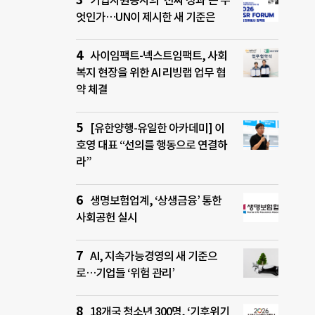
기업자원봉사의 ‘진짜 성과’는 무
엇인가…UN이 제시한 새 기준은
사이임팩트-넥스트임팩트, 사회
복지 현장을 위한 AI 리빙랩 업무 협
약 체결
[유한양행-유일한 아카데미] 이
호영 대표 “선의를 행동으로 연결하
라”
생명보험업계, ‘상생금융’ 통한
사회공헌 실시
AI, 지속가능경영의 새 기준으
로…기업들 ‘위험 관리’
18개국 청소년 300명, ‘기후위기