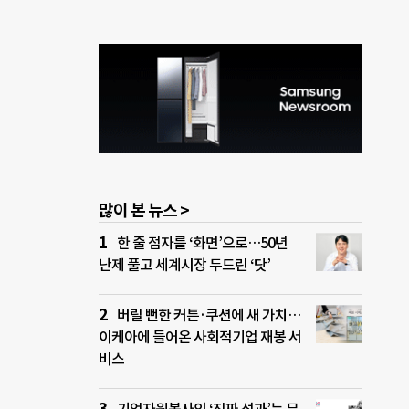
많이 본 뉴스 >
한 줄 점자를 ‘화면’으로…50년
난제 풀고 세계시장 두드린 ‘닷’
버릴 뻔한 커튼·쿠션에 새 가치…
이케아에 들어온 사회적기업 재봉 서
비스