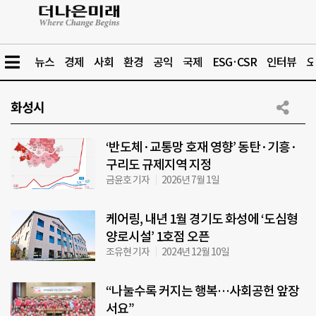
뉴스
경제
사회
환경
공익
국제
ESG·CSR
인터뷰
오
화성시
‘반도체·교통망 호재 영향’ 동탄·기흥·
구리도 규제지역 지정
금윤호 기자
2026년 7월 1일
케어링, 내년 1월 경기도 화성에 ‘도심형
양로시설’ 1호점 오픈
조유현 기자
2024년 12월 10일
“나눌수록 커지는 행복…사회공헌 앞장
서요”