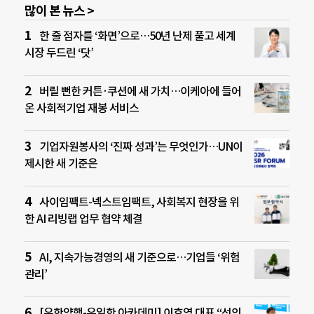
많이 본 뉴스 >
한 줄 점자를 ‘화면’으로…50년 난제 풀고 세계
시장 두드린 ‘닷’
버릴 뻔한 커튼·쿠션에 새 가치…이케아에 들어
온 사회적기업 재봉 서비스
기업자원봉사의 ‘진짜 성과’는 무엇인가…UN이
제시한 새 기준은
사이임팩트-넥스트임팩트, 사회복지 현장을 위
한 AI 리빙랩 업무 협약 체결
AI, 지속가능경영의 새 기준으로…기업들 ‘위험
관리’
[유한양행-유일한 아카데미] 이호영 대표 “선의