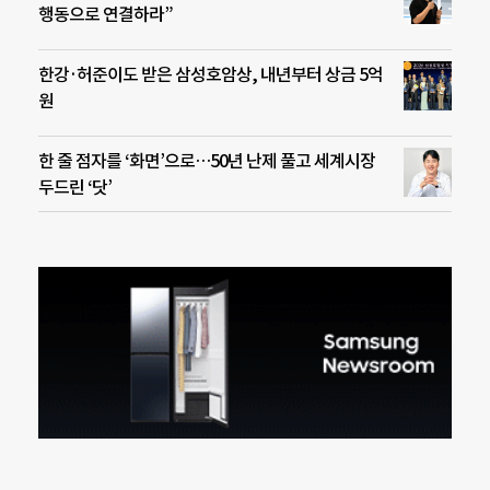
행동으로 연결하라”
한강·허준이도 받은 삼성호암상, 내년부터 상금 5억
원
한 줄 점자를 ‘화면’으로…50년 난제 풀고 세계시장
두드린 ‘닷’