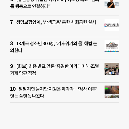
를 행동으로 연결하라”
생명보험업계, ‘상생금융’ 통한 사회공헌 실시
18개국 청소년 300명, ‘기후위기와 물’ 해법 논
의한다
[화보] 최종 발표 앞둔 ‘유일한 아카데미’…조별
과제 막판 점검
발달지연 늘지만 지원은 제각각…‘검사 이후’
잇는 플랫폼 나왔다