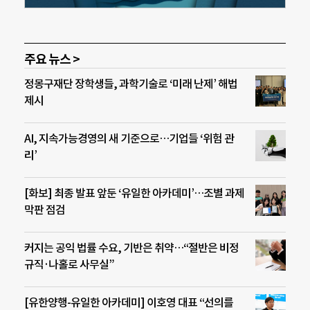
주요 뉴스 >
정몽구재단 장학생들, 과학기술로 ‘미래 난제’ 해법
제시
AI, 지속가능경영의 새 기준으로…기업들 ‘위험 관
리’
[화보] 최종 발표 앞둔 ‘유일한 아카데미’…조별 과제
막판 점검
커지는 공익 법률 수요, 기반은 취약…“절반은 비정
규직·나홀로 사무실”
[유한양행-유일한 아카데미] 이호영 대표 “선의를