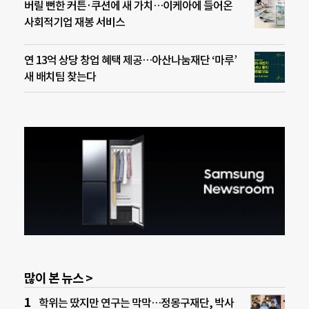
버릴 뻔한 커튼·쿠션에 새 가치…이케아에 들어온
사회적기업 재봉 서비스
연 13억 상당 창업 혜택 제공…아산나눔재단 ‘마루’
새 배치팀 찾는다
많이 본 뉴스 >
학위는 땄지만 연구는 막막…정몽구재단, 박사