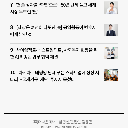
한 줄 점자를 ‘화면’으로…50년 난제 풀고 세계
시장 두드린 ‘닷’
[세상은 여전히 따뜻한 法] 공익활동이 변호사
에게 남긴 것
사이임팩트-넥스트임팩트, 사회복지 현장을 위
한 AI 리빙랩 업무 협약 체결
아시아ㆍ태평양 난제 푸는 스타트업에 성장 사
다리…국제기구·재단·투자사 뭉쳤다
(주)더나은미래 발행인/편집인: 김윤곤
청소년보호정책 책임자: 정유진