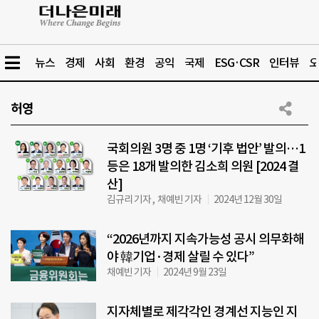
뉴스
경제
사회
환경
공익
국제
ESG·CSR
인터뷰
오
허영
국회의원 3명 중 1명 ‘기후 법안’ 발의…1
등은 18개 발의한 김소희 의원 [2024 결
산]
김규리 기자 , 채예빈 기자
2024년 12월 30일
“2026년까지 지속가능성 공시 의무화해
야 韓기업·경제 살릴 수 있다”
채예빈 기자
2024년 9월 23일
지자체별로 제각각인 경계선 지능인 지