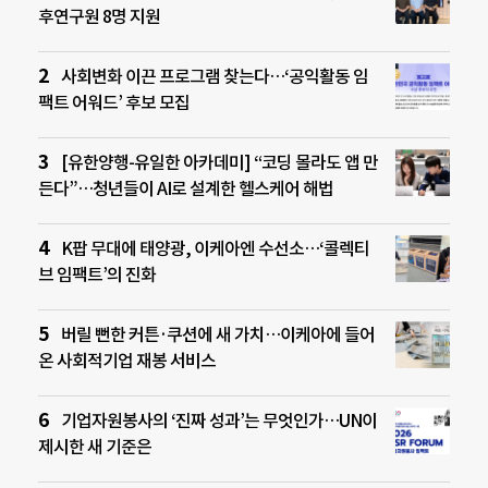
후연구원 8명 지원
사회변화 이끈 프로그램 찾는다…‘공익활동 임
팩트 어워드’ 후보 모집
[유한양행-유일한 아카데미] “코딩 몰라도 앱 만
든다”…청년들이 AI로 설계한 헬스케어 해법
K팝 무대에 태양광, 이케아엔 수선소…‘콜렉티
브 임팩트’의 진화
버릴 뻔한 커튼·쿠션에 새 가치…이케아에 들어
온 사회적기업 재봉 서비스
기업자원봉사의 ‘진짜 성과’는 무엇인가…UN이
제시한 새 기준은