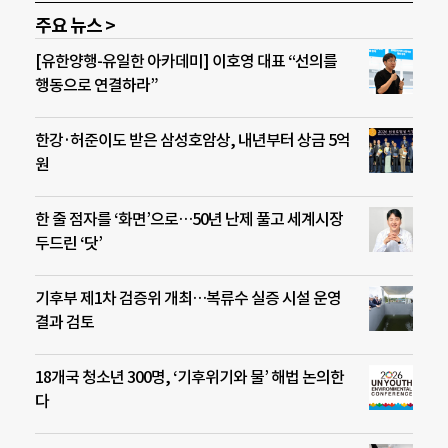
주요 뉴스 >
[유한양행-유일한 아카데미] 이호영 대표 “선의를
행동으로 연결하라”
한강·허준이도 받은 삼성호암상, 내년부터 상금 5억
원
한 줄 점자를 ‘화면’으로…50년 난제 풀고 세계시장
두드린 ‘닷’
기후부 제1차 검증위 개최…복류수 실증 시설 운영
결과 검토
18개국 청소년 300명, ‘기후위기와 물’ 해법 논의한
다