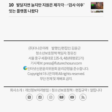
발달지연 늘지만 지원은 제각각…‘검사 이후’
잇는 플랫폼 나왔다
(주)더나은미래 발행인/편집인: 김윤곤
청소년보호정책 책임자: 정유진
서울 중구 세종대로 135-9, 4층(태평로1가)
기사제보:
press@futurechosun.com
인터넷신문윤리위원회 윤리강령을 준수합니다.
Copyright 더나은미래 All rights reserved.
무단 전재 및 재배포 금지.
회사소개
개인정보처리방침
청소년보호정책
편집규약
알립니다