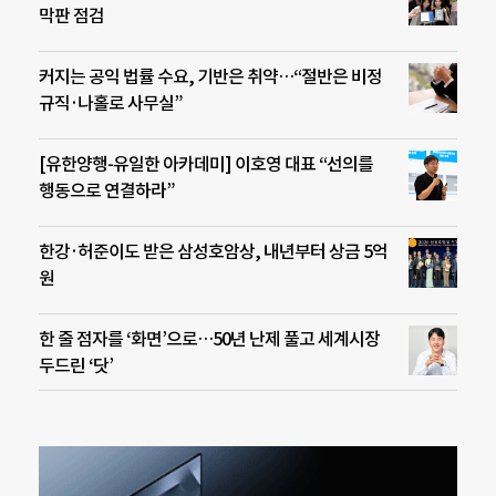
막판 점검
커지는 공익 법률 수요, 기반은 취약…“절반은 비정
규직·나홀로 사무실”
[유한양행-유일한 아카데미] 이호영 대표 “선의를
행동으로 연결하라”
한강·허준이도 받은 삼성호암상, 내년부터 상금 5억
원
한 줄 점자를 ‘화면’으로…50년 난제 풀고 세계시장
두드린 ‘닷’