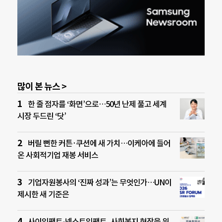
많이 본 뉴스 >
한 줄 점자를 ‘화면’으로…50년 난제 풀고 세계
시장 두드린 ‘닷’
버릴 뻔한 커튼·쿠션에 새 가치…이케아에 들어
온 사회적기업 재봉 서비스
기업자원봉사의 ‘진짜 성과’는 무엇인가…UN이
제시한 새 기준은
사이임팩트-넥스트임팩트, 사회복지 현장을 위