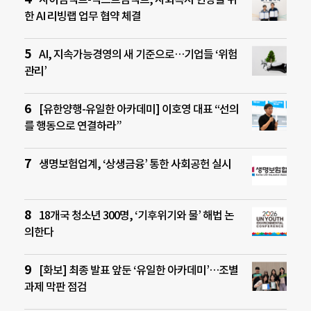
한 AI 리빙랩 업무 협약 체결
AI, 지속가능경영의 새 기준으로…기업들 ‘위험
관리’
[유한양행-유일한 아카데미] 이호영 대표 “선의
를 행동으로 연결하라”
생명보험업계, ‘상생금융’ 통한 사회공헌 실시
18개국 청소년 300명, ‘기후위기와 물’ 해법 논
의한다
[화보] 최종 발표 앞둔 ‘유일한 아카데미’…조별
과제 막판 점검