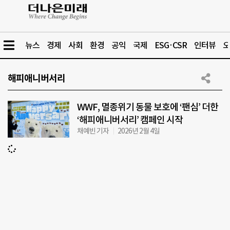
뉴스
경제
사회
환경
공익
국제
ESG·CSR
인터뷰
오
해피애니버서리
WWF, 멸종위기 동물 보호에 ‘팬심’ 더한
‘해피애니버서리’ 캠페인 시작
채예빈 기자
2026년 2월 4일