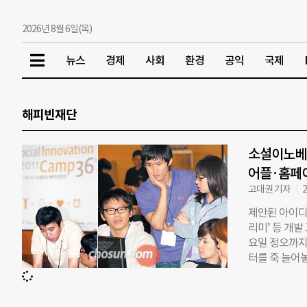
2026년 8월 6일(목)
뉴스
경제
사회
환경
공익
국제
해피빈재단
소셜이노베이
어플·홈페
고대권 기자
2
제안된 아이디어
리미’ 등 개발
요일 정오까지
터를 죽 늘어
카운트다운 시
정은 밝았다. 
다. 소셜이노