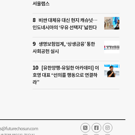
서울랩스
비싼 대체유 대신 현지 캐슈넛…
인도네시아의 ‘우유 선택지’ 넓힌다
생명보험업계, ‘상생금융’ 통한
사회공헌 실시
[유한양행-유일한 아카데미] 이
호영 대표 “선의를 행동으로 연결하
라”
ss@futurechosun.com