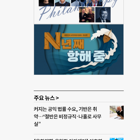
O)
 모
에 제
발적
36시
 있
을 학
우기로
아이들
 소
이디어
주요 뉴스 >
커지는 공익 법률 수요, 기반은 취
약…“절반은 비정규직·나홀로 사무
실”