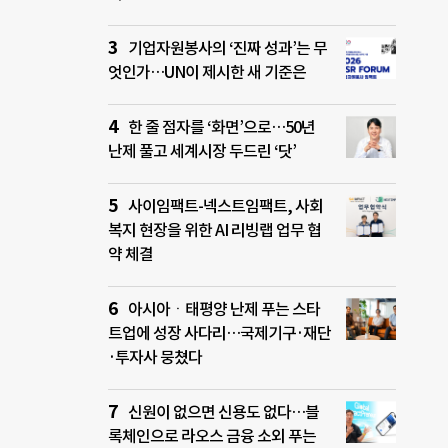
기업자원봉사의 ‘진짜 성과’는 무
엇인가…UN이 제시한 새 기준은
한 줄 점자를 ‘화면’으로…50년
난제 풀고 세계시장 두드린 ‘닷’
사이임팩트-넥스트임팩트, 사회
복지 현장을 위한 AI 리빙랩 업무 협
약 체결
아시아ㆍ태평양 난제 푸는 스타
트업에 성장 사다리…국제기구·재단
·투자사 뭉쳤다
신원이 없으면 신용도 없다…블
록체인으로 라오스 금융 소외 푸는