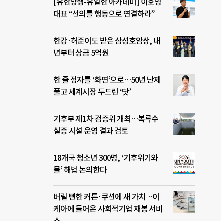
[유한양행-유일한 아카데미] 이호영
대표 “선의를 행동으로 연결하라”
한강·허준이도 받은 삼성호암상, 내
년부터 상금 5억원
한 줄 점자를 ‘화면’으로…50년 난제
풀고 세계시장 두드린 ‘닷’
기후부 제1차 검증위 개최…복류수
실증 시설 운영 결과 검토
18개국 청소년 300명, ‘기후위기와
물’ 해법 논의한다
버릴 뻔한 커튼·쿠션에 새 가치…이
케아에 들어온 사회적기업 재봉 서비
스