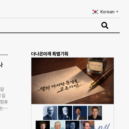
Korean
▼
Korean
▼
더나은미래 특별기획
사
 알
 일
 컴퓨
서는
 표
모습이
리나