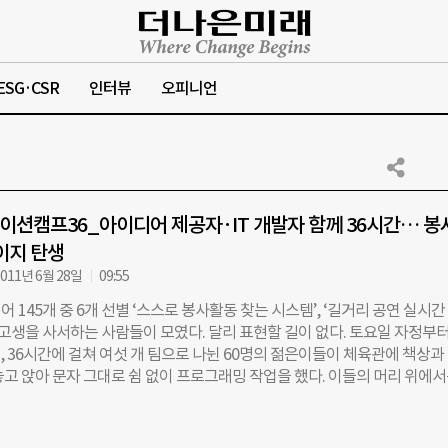
ESG·CSR
인터뷰
오피니언
션캠프36_아이디어 제공자·IT 개발자 함께 36시간… 봉
이지 탄생
011년 6월 28일
09:55
 145개 중 6개 선별 ‘스스로 봉사활동 찾는 시스템’, ‘길거리 공연 실시간
 고생을 사서하는 사람들이 모였다. 달리 표현할 길이 없다. 토요일 자정부터
, 36시간에 걸쳐 여섯 개 팀으로 나뉜 60명의 젊은이들이 체육관에 책상과
놓고 앉아 문자 그대로 쉼 없이 프로그래밍 작업을 했다. 이들의 머리 위에
계가 초단위로 움직이고 있었고, 주말을 전부 반납하는 일정임에도 이들의
지난 18일 0시부터 19일 12시까지 이어졌던 ‘소셜이노베이션캠프36’의 
베이션캠프는 전 세계적으로 개최되고 있는 국제 행사로, 아시아에서는 우