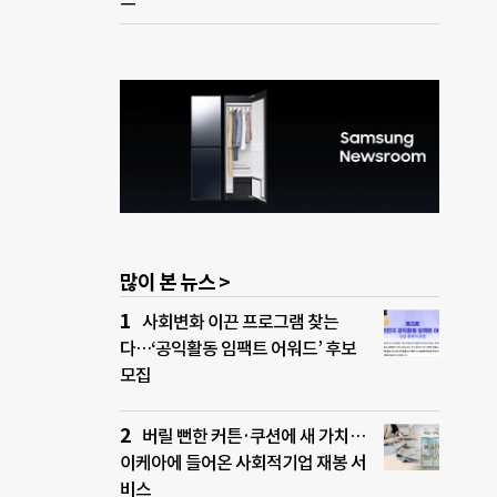
많이 본 뉴스 >
사회변화 이끈 프로그램 찾는
다…‘공익활동 임팩트 어워드’ 후보
모집
버릴 뻔한 커튼·쿠션에 새 가치…
이케아에 들어온 사회적기업 재봉 서
비스