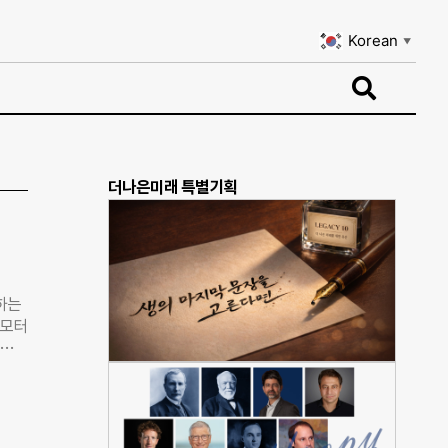
Korean
▼
Korean
▼
더나은미래 특별기획
처하는
 모터
 회사
리데이
 이
러운
, 할