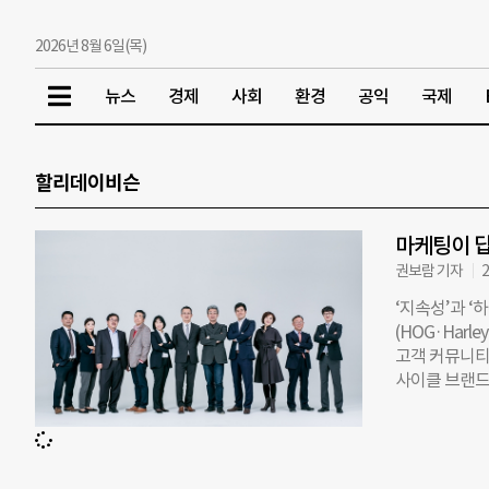
2026년 8월 6일(목)
뉴스
경제
사회
환경
공익
국제
할리데이비슨
마케팅이 
권보람 기자
2
‘지속성’과 ‘
(HOG·Har
고객 커뮤니티로
사이클 브랜드
를 살리기 위
비슨은 ‘가장 
상의 회원을 
고객 커뮤니티’