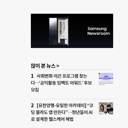
많이 본 뉴스 >
사회변화 이끈 프로그램 찾는
다…‘공익활동 임팩트 어워드’ 후보
모집
[유한양행-유일한 아카데미] “코
딩 몰라도 앱 만든다”…청년들이 AI
로 설계한 헬스케어 해법