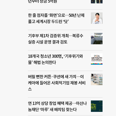
년부터 상금 5억원
한 줄 점자를 ‘화면’으로…50년 난제
풀고 세계시장 두드린 ‘닷’
기후부 제1차 검증위 개최…복류수
실증 시설 운영 결과 검토
18개국 청소년 300명, ‘기후위기와
물’ 해법 논의한다
버릴 뻔한 커튼·쿠션에 새 가치…이
케아에 들어온 사회적기업 재봉 서비
스
연 13억 상당 창업 혜택 제공…아산나
눔재단 ‘마루’ 새 배치팀 찾는다