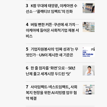
K팝 무대에 태양광, 이케아엔 수
선소…‘콜렉티브 임팩트’의 진화
버릴 뻔한 커튼·쿠션에 새 가치…
이케아에 들어온 사회적기업 재봉 서
비스
기업자원봉사의 ‘진짜 성과’는 무
엇인가…UN이 제시한 새 기준은
한 줄 점자를 ‘화면’으로…50년
난제 풀고 세계시장 두드린 ‘닷’
사이임팩트-넥스트임팩트, 사회
복지 현장을 위한 AI 리빙랩 업무 협
약 체결