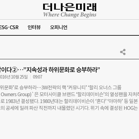
ESG·CSR
인터뷰
오피니언
답이다②…”지속성과 하위문화로 승부하라”
016년 10월 25일
09:07
하위문화’로 승부하라…3W전략의 핵 ‘커뮤니티’ ‘할리 오너스 그룹
ley Owners Group)`은 모터사이클 브랜드 ‘할리데이비슨’의 열성팬을 자
 1983년 결성됐다. 1980년대는 할리데이비슨이 ‘혼다’ ‘야마하’ 등 일본
의 공세에 밀려 파산 직전까지 내몰렸던 시기다. 위기 속에 결성된 HOG는
해 ‘HOG랠리(모터사이클 투어링 행사)`를 개최했고, 랠리의 성공으로 할
타고 싶은 모터사이클’ 브랜드로 재탄생했다. 현재 HOG는 전 세계 100만명
보유한 세계 최대 모터사이클 동호회로 성장했으며 ‘세계에서 가장 충성스
 이자 ‘할리데이비슨의 심장’으로 활동 중이다. ‘기업을 비호하는 커뮤니티’