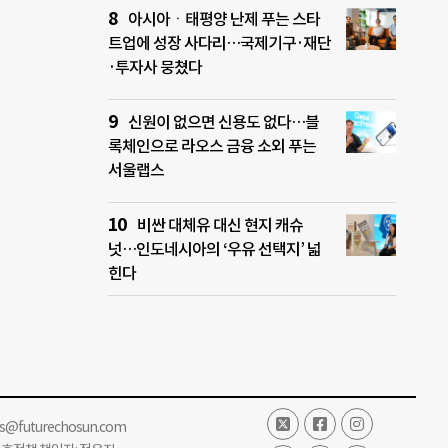
아시아ㆍ태평양 난제 푸는 스타
트업에 성장 사다리…국제기구·재단
·투자사 뭉쳤다
신원이 없으면 신용도 없다…블
록체인으로 라오스 금융 소외 푸는
서울랩스
비싼 대체유 대신 현지 캐슈
넛…인도네시아의 ‘우유 선택지’ 넓
힌다
ss@futurechosun.com