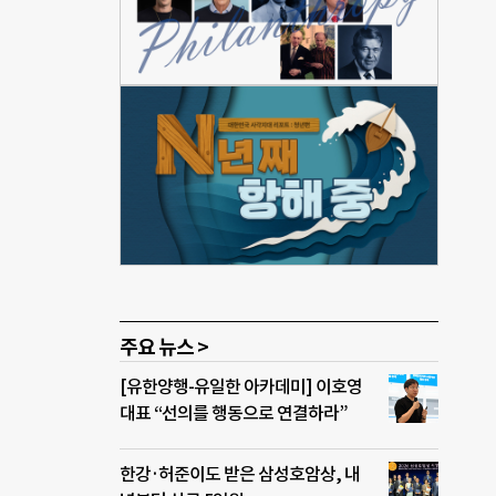
“변해
마케
성 등
 등
아내
커뮤
니티가
능을
년째
 성
이 공
주요 뉴스 >
[유한양행-유일한 아카데미] 이호영
대표 “선의를 행동으로 연결하라”
한강·허준이도 받은 삼성호암상, 내