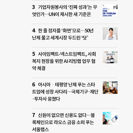
기업자원봉사의 ‘진짜 성과’는 무
엇인가…UN이 제시한 새 기준은
한 줄 점자를 ‘화면’으로…50년
난제 풀고 세계시장 두드린 ‘닷’
사이임팩트-넥스트임팩트, 사회
복지 현장을 위한 AI 리빙랩 업무 협
약 체결
아시아ㆍ태평양 난제 푸는 스타
트업에 성장 사다리…국제기구·재단
·투자사 뭉쳤다
신원이 없으면 신용도 없다…블
록체인으로 라오스 금융 소외 푸는
서울랩스