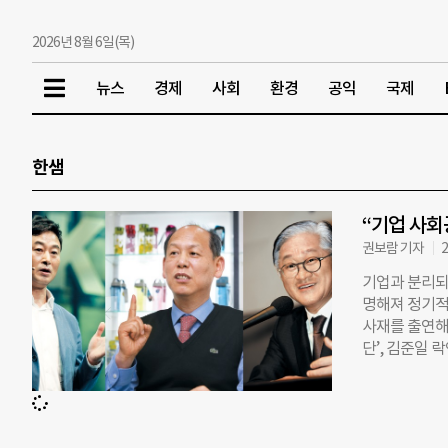
2026년 8월 6일(목)
뉴스
경제
사회
환경
공익
국제
한샘
“기업 사회
권보람 기자
2
기업과 분리되
명해져 정기적
사재를 출연해
단’, 김준일 
파크 회장의 
목적으로 설립됐
‘아시아 인재 
까지…재단 설립