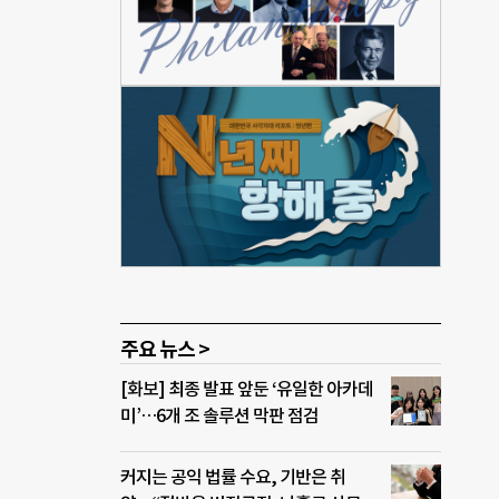
장은
큼 학
으며,
서 시
로 지
인터파
천문학
 취임
이던
주요 뉴스 >
[화보] 최종 발표 앞둔 ‘유일한 아카데
미’…6개 조 솔루션 막판 점검
커지는 공익 법률 수요, 기반은 취