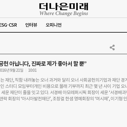
ESG·CSR
인터뷰
오피니언
공헌 아닙니다, 진짜로 제가 좋아서 할 뿐”
016년 9월 21일
10:01
는 재단, 직함 내려놓는 오너 과거와 달리 오너 사회공헌의기업과 재단 경
인 스터디 모임부터개인 비용으로 몰래 기부까지 최근 몇 년 사이 기업 오
 세운 재단이 줄을 잇고 있다. 서경배 아모레퍼시픽 회장이 세운 ‘서경배
락앤락 회장의 ‘아시아발전재단’, 조창걸 한샘 명예회장의 ‘여시재’, 이기형 
‘카오스재단’ 등이 대표적이다. 기존 기업 재단이 비슷비슷한 형태의 사회공
다면, 최근 세워진 재단들은 ‘민간 싱크탱크(Think Tank)’, ‘기초과학 연구
육성’ 등 설립 목적과 방향이 명확한 것이 특징이다. ◇공부 모임부터 몰래 
 원천은 ‘개인적 관심’ 지난달 정식 출범한 ‘한국형 싱크탱크’ 여시재는 