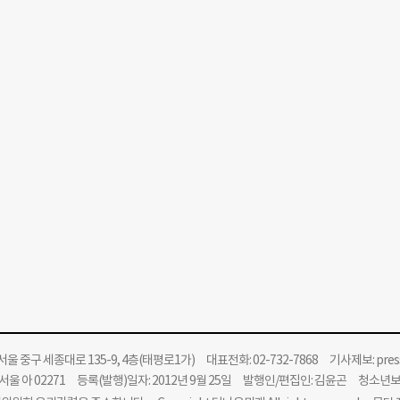
울 중구 세종대로 135-9, 4층(태평로1가) 대표전화: 02-732-7868 기사제보:
pre
울 아 02271 등록(발행)일자: 2012년 9월 25일 발행인/편집인: 김윤곤 청소년