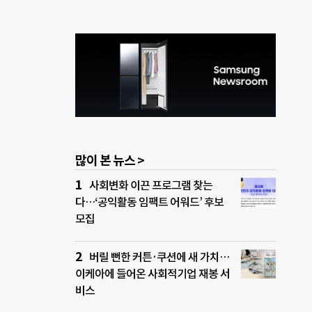
많이 본 뉴스 >
사회변화 이끈 프로그램 찾는
다…‘공익활동 임팩트 어워드’ 후보
모집
버릴 뻔한 커튼·쿠션에 새 가치…
이케아에 들어온 사회적기업 재봉 서
비스