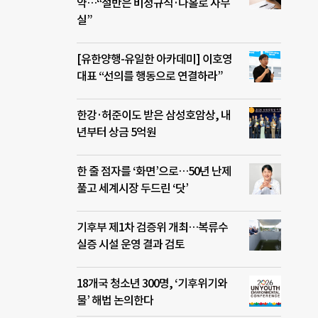
약…“절반은 비정규직·나홀로 사무
실”
[유한양행-유일한 아카데미] 이호영
대표 “선의를 행동으로 연결하라”
한강·허준이도 받은 삼성호암상, 내
년부터 상금 5억원
한 줄 점자를 ‘화면’으로…50년 난제
풀고 세계시장 두드린 ‘닷’
기후부 제1차 검증위 개최…복류수
실증 시설 운영 결과 검토
18개국 청소년 300명, ‘기후위기와
물’ 해법 논의한다