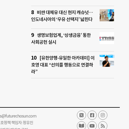
비싼 대체유 대신 현지 캐슈넛…
인도네시아의 ‘우유 선택지’ 넓힌다
생명보험업계, ‘상생금융’ 통한
사회공헌 실시
[유한양행-유일한 아카데미] 이
호영 대표 “선의를 행동으로 연결하
라”
ss@futurechosun.com
보호정책 책임자: 정유진