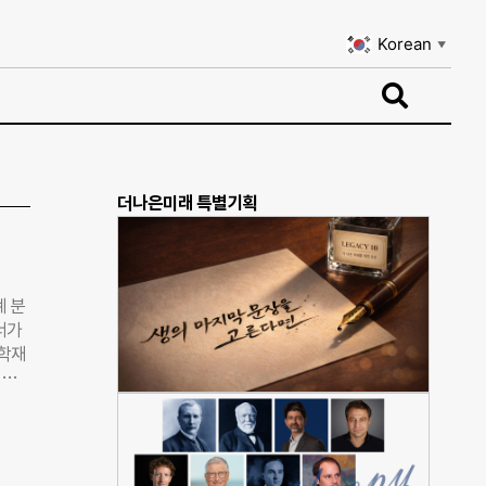
Korean
▼
Korean
▼
더나은미래 특별기획
계 분
너가
과학재
인터
헌
’,
기부
‘신문