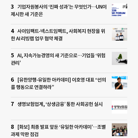
기업자원봉사의 ‘진짜 성과’는 무엇인가…UN이
제시한 새 기준은
사이임팩트-넥스트임팩트, 사회복지 현장을 위
한 AI 리빙랩 업무 협약 체결
AI, 지속가능경영의 새 기준으로…기업들 ‘위험
관리’
[유한양행-유일한 아카데미] 이호영 대표 “선의
를 행동으로 연결하라”
생명보험업계, ‘상생금융’ 통한 사회공헌 실시
[화보] 최종 발표 앞둔 ‘유일한 아카데미’…조별
과제 막판 점검