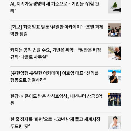
AI, 지속가능경영의 새 기준으로…기업들 ‘위험 관
리’
[화보] 최종 발표 앞둔 ‘유일한 아카데미’…조별 과제
막판 점검
커지는 공익 법률 수요, 기반은 취약…“절반은 비정
규직·나홀로 사무실”
[유한양행-유일한 아카데미] 이호영 대표 “선의를
행동으로 연결하라”
한강·허준이도 받은 삼성호암상, 내년부터 상금 5억
원
한 줄 점자를 ‘화면’으로…50년 난제 풀고 세계시장
두드린 ‘닷’