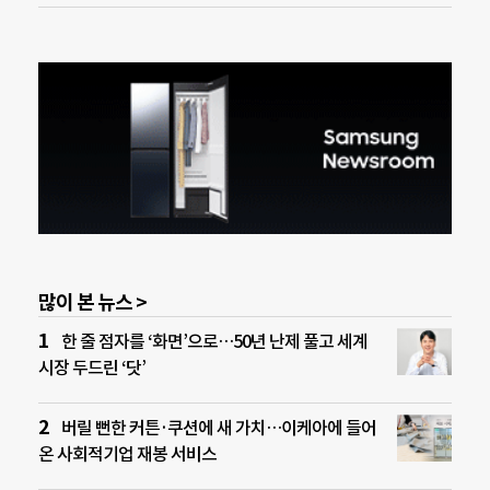
많이 본 뉴스 >
한 줄 점자를 ‘화면’으로…50년 난제 풀고 세계
시장 두드린 ‘닷’
버릴 뻔한 커튼·쿠션에 새 가치…이케아에 들어
온 사회적기업 재봉 서비스