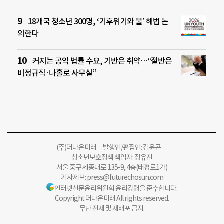
18개국 청소년 300명, ‘기후위기와 물’ 해법 논
의한다
커지는 공익 법률 수요, 기반은 취약…“절반은
비정규직·나홀로 사무실”
(주)더나은미래 발행인/편집인: 김윤곤
청소년보호정책 책임자: 정유진
서울 중구 세종대로 135-9, 4층(태평로1가)
기사제보:
press@futurechosun.com
인터넷신문윤리위원회 윤리강령을 준수합니다.
Copyright 더나은미래 All rights reserved.
무단 전재 및 재배포 금지.