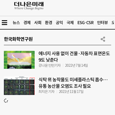
뉴스
경제
사회
환경
공익
국제
ESG·CSR
인터뷰
오
한국화학연구원
에너지 사용 없이 건물·자동차 표면온도
9도 낮춘다
강나윤 인턴기자
2022년 7월 14일
식탁 위 농작물도 미세플라스틱 흡수…
유통 농산물 오염도 조사 필요
최지은 기자
2021년 11월 17일