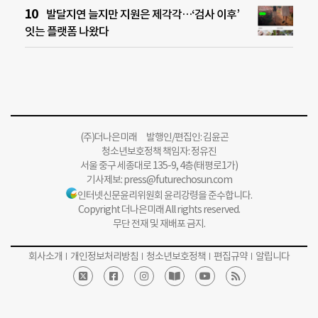
발달지연 늘지만 지원은 제각각…‘검사 이후’
잇는 플랫폼 나왔다
(주)더나은미래 발행인/편집인: 김윤곤
청소년보호정책 책임자: 정유진
서울 중구 세종대로 135-9, 4층(태평로1가)
기사제보:
press@futurechosun.com
인터넷신문윤리위원회 윤리강령을 준수합니다.
Copyright 더나은미래 All rights reserved.
무단 전재 및 재배포 금지.
회사소개
개인정보처리방침
청소년보호정책
편집규약
알립니다