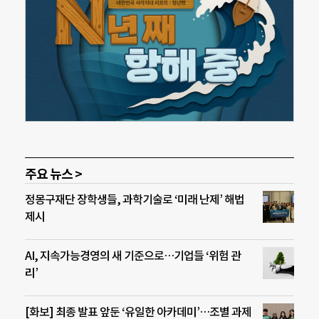
주요 뉴스 >
정몽구재단 장학생들, 과학기술로 ‘미래 난제’ 해법
제시
AI, 지속가능경영의 새 기준으로…기업들 ‘위험 관
리’
[화보] 최종 발표 앞둔 ‘유일한 아카데미’…조별 과제