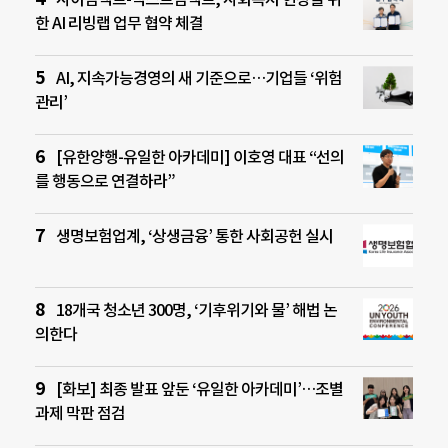
한 AI 리빙랩 업무 협약 체결
AI, 지속가능경영의 새 기준으로…기업들 ‘위험
관리’
[유한양행-유일한 아카데미] 이호영 대표 “선의
를 행동으로 연결하라”
생명보험업계, ‘상생금융’ 통한 사회공헌 실시
18개국 청소년 300명, ‘기후위기와 물’ 해법 논
의한다
[화보] 최종 발표 앞둔 ‘유일한 아카데미’…조별
과제 막판 점검