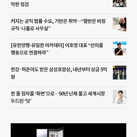
막판 점검
커지는 공익 법률 수요, 기반은 취약…“절반은 비정
규직·나홀로 사무실”
[유한양행-유일한 아카데미] 이호영 대표 “선의를
행동으로 연결하라”
한강·허준이도 받은 삼성호암상, 내년부터 상금 5억
원
한 줄 점자를 ‘화면’으로…50년 난제 풀고 세계시장
두드린 ‘닷’