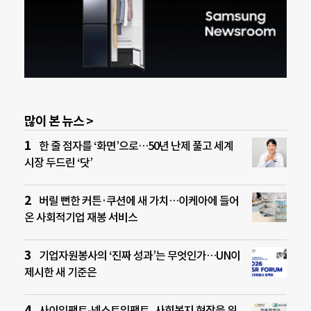
많이 본 뉴스 >
한 줄 점자를 ‘화면’으로…50년 난제 풀고 세계
시장 두드린 ‘닷’
버릴 뻔한 커튼·쿠션에 새 가치…이케아에 들어
온 사회적기업 재봉 서비스
기업자원봉사의 ‘진짜 성과’는 무엇인가…UN이
제시한 새 기준은
사이임팩트-넥스트임팩트, 사회복지 현장을 위