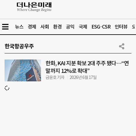
뉴스
경제
사회
환경
공익
국제
ESG·CSR
인터뷰
오
한국항공우주
한화, KAI 지분 확보 2대 주주 됐다…“연
말까지 12%로 확대”
금윤호 기자
2026년 6월 17일