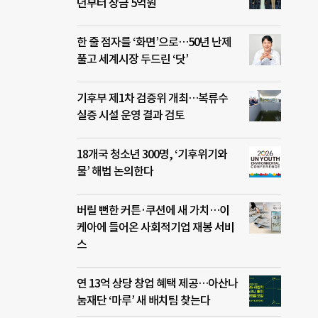
년부터 상금 5억원
한 줄 점자를 ‘화면’으로…50년 난제
풀고 세계시장 두드린 ‘닷’
기후부 제1차 검증위 개최…복류수
실증 시설 운영 결과 검토
18개국 청소년 300명, ‘기후위기와
물’ 해법 논의한다
버릴 뻔한 커튼·쿠션에 새 가치…이
케아에 들어온 사회적기업 재봉 서비
스
연 13억 상당 창업 혜택 제공…아산나
눔재단 ‘마루’ 새 배치팀 찾는다