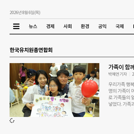
2026년 8월 6일(목)
뉴스
경제
사회
환경
공익
국제
한국유치원총연합회
가족이 함께
박혜연 기자
2
우리가족 행복
명의 가족이 
로 가족들의 얼
넣었다. 가족
모습이다. 이
페인 ‘우리 
리조트 해운대
텔앤드리조트 