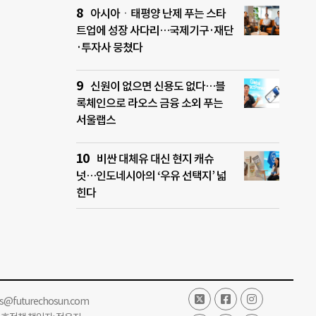
아시아ㆍ태평양 난제 푸는 스타
트업에 성장 사다리…국제기구·재단
·투자사 뭉쳤다
신원이 없으면 신용도 없다…블
록체인으로 라오스 금융 소외 푸는
서울랩스
비싼 대체유 대신 현지 캐슈
넛…인도네시아의 ‘우유 선택지’ 넓
힌다
ss@futurechosun.com