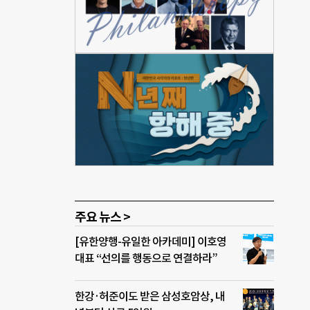
 윤
”고
 전
가족
람”이
은 행
려
오는
 사
리조트
주요 뉴스 >
[유한양행-유일한 아카데미] 이호영
대표 “선의를 행동으로 연결하라”
한강·허준이도 받은 삼성호암상, 내