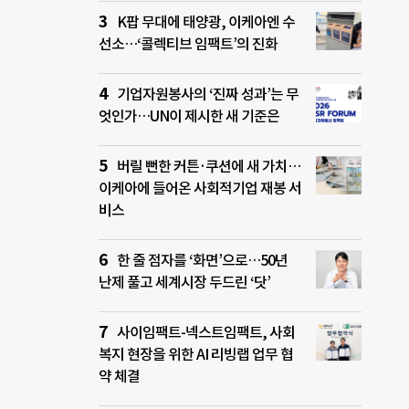
K팝 무대에 태양광, 이케아엔 수
선소…‘콜렉티브 임팩트’의 진화
기업자원봉사의 ‘진짜 성과’는 무
엇인가…UN이 제시한 새 기준은
버릴 뻔한 커튼·쿠션에 새 가치…
이케아에 들어온 사회적기업 재봉 서
비스
한 줄 점자를 ‘화면’으로…50년
난제 풀고 세계시장 두드린 ‘닷’
사이임팩트-넥스트임팩트, 사회
복지 현장을 위한 AI 리빙랩 업무 협
약 체결