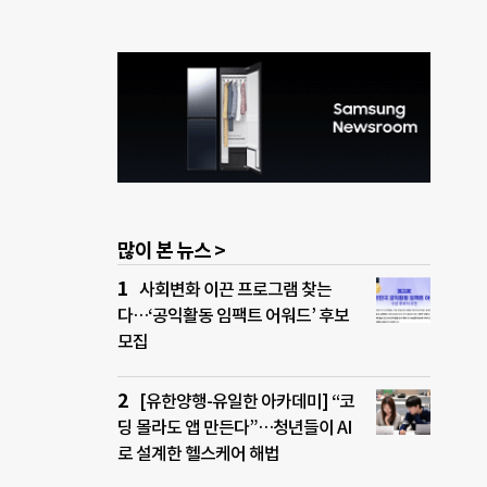
많이 본 뉴스 >
사회변화 이끈 프로그램 찾는
다…‘공익활동 임팩트 어워드’ 후보
모집
[유한양행-유일한 아카데미] “코
딩 몰라도 앱 만든다”…청년들이 AI
로 설계한 헬스케어 해법