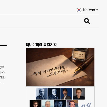
Korean
▼
Korean
▼
더나은미래 특별기획
0여
파스
 그려
현장
 캠
앤드
화호
전거