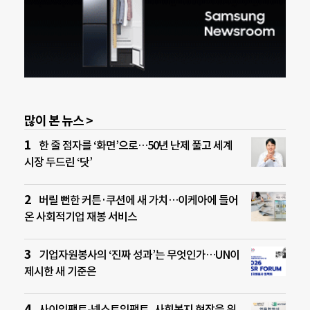
많이 본 뉴스 >
한 줄 점자를 ‘화면’으로…50년 난제 풀고 세계
시장 두드린 ‘닷’
버릴 뻔한 커튼·쿠션에 새 가치…이케아에 들어
온 사회적기업 재봉 서비스
기업자원봉사의 ‘진짜 성과’는 무엇인가…UN이
제시한 새 기준은
사이임팩트-넥스트임팩트, 사회복지 현장을 위