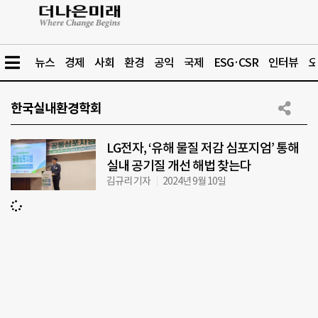
뉴스
경제
사회
환경
공익
국제
ESG·CSR
인터뷰
오
한국실내환경학회
LG전자, ‘유해 물질 저감 심포지엄’ 통해
실내 공기질 개선 해법 찾는다
김규리 기자
2024년 9월 10일