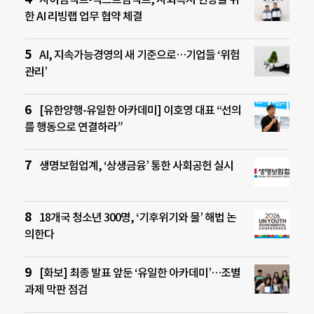
한 AI 리빙랩 업무 협약 체결
AI, 지속가능경영의 새 기준으로…기업들 ‘위험
관리’
[유한양행-유일한 아카데미] 이호영 대표 “선의
를 행동으로 연결하라”
생명보험업계, ‘상생금융’ 통한 사회공헌 실시
18개국 청소년 300명, ‘기후위기와 물’ 해법 논
의한다
[화보] 최종 발표 앞둔 ‘유일한 아카데미’…조별
과제 막판 점검