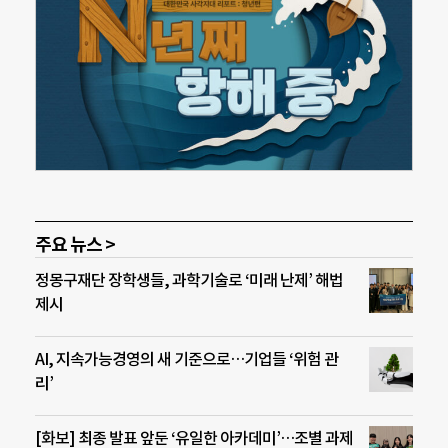
주요 뉴스 >
정몽구재단 장학생들, 과학기술로 ‘미래 난제’ 해법
제시
AI, 지속가능경영의 새 기준으로…기업들 ‘위험 관
리’
[화보] 최종 발표 앞둔 ‘유일한 아카데미’…조별 과제