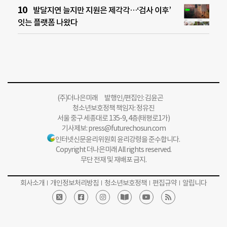
발달지연 늘지만 지원은 제각각…‘검사 이후’
잇는 플랫폼 나왔다
(주)더나은미래 발행인/편집인: 김윤곤
청소년보호정책 책임자: 정유진
서울 중구 세종대로 135-9, 4층(태평로1가)
기사제보:
press@futurechosun.com
인터넷신문윤리위원회 윤리강령을 준수합니다.
Copyright 더나은미래 All rights reserved.
무단 전재 및 재배포 금지.
회사소개
개인정보처리방침
청소년보호정책
편집규약
알립니다