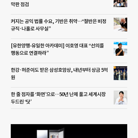
막판 점검
커지는 공익 법률 수요, 기반은 취약…“절반은 비정
규직·나홀로 사무실”
[유한양행-유일한 아카데미] 이호영 대표 “선의를
행동으로 연결하라”
한강·허준이도 받은 삼성호암상, 내년부터 상금 5억
원
한 줄 점자를 ‘화면’으로…50년 난제 풀고 세계시장
두드린 ‘닷’