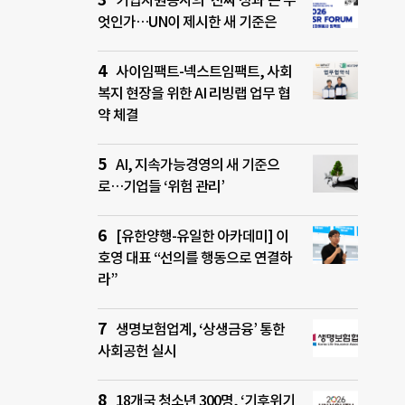
기업자원봉사의 ‘진짜 성과’는 무
엇인가…UN이 제시한 새 기준은
사이임팩트-넥스트임팩트, 사회
복지 현장을 위한 AI 리빙랩 업무 협
약 체결
AI, 지속가능경영의 새 기준으
로…기업들 ‘위험 관리’
[유한양행-유일한 아카데미] 이
호영 대표 “선의를 행동으로 연결하
라”
생명보험업계, ‘상생금융’ 통한
사회공헌 실시
18개국 청소년 300명, ‘기후위기