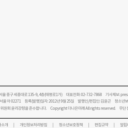
울 중구 세종대로 135-9, 4층(태평로1가) 대표전화: 02-732-7868 기사제보:
pre
울 아 02271 등록(발행)일자: 2012년 9월 25일 발행인/편집인: 김윤곤 청소년
위원회 윤리강령을 준수합니다.
Copyright 더나은미래 All rights reserved. 무
사소개
개인정보처리방침
청소년보호정책
편집규약
알립