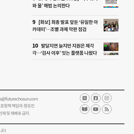
와 물’ 해법 논의한다
[화보] 최종 발표 앞둔 ‘유일한 아
카데미’…조별 과제 막판 점검
발달지연 늘지만 지원은 제각
각…‘검사 이후’ 잇는 플랫폼 나왔다
ss@futurechosun.com
보호정책 책임자: 정유진
단 전재 및 재배포 금지.
니다