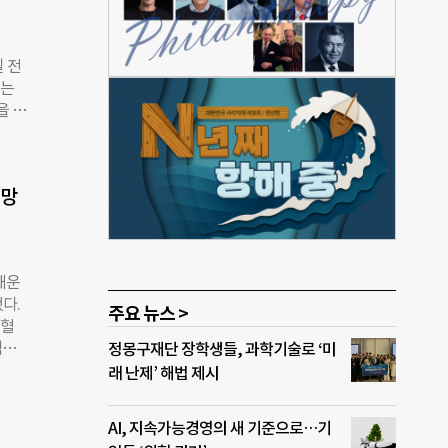
 질
해 무
 번째
일 전
“국
있는
려운
을 구
기관,
 냉
 많은
마련됐
희망
 버튼
아와
 개수
 파트
해운
진행하
다.
을 고
주요 뉴스 >
백혈
백혈
정몽구재단 장학생들, 과학기술로 ‘미
 벗
래 난제’ 해법 제시
탁·
 최
AI, 지속가능경영의 새 기준으로…기
신경