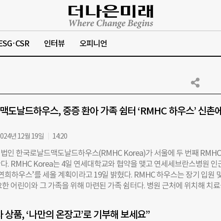
ESG·CSR
인터뷰
오피니언
도날드하우스, 중증 환아 가족 쉼터 ‘RMHC 하우스’ 신촌에
024년 12월 19일
14:20
법인 한국로날드맥도날드하우스(RMHC Korea)가 서울에 두 번째 RMHC
다. RMHC Korea는 4일 연세대학교와 협약을 맺고 연세세브란스병원 인
 연희하우스’를 세울 계획이라고 19일 밝혔다. RMHC 하우스는 장기 입원 
요한 어린이와 그 가족을 위해 마련된 가족 쉼터다. 병원 근처에 위치해 치
이 함께 머무를 수 있는 공간을 제공한다. 국내 첫 RMHC 하우스는 2019년
대학교병원 내 ‘양산하우스’다. 이곳에는 개별 욕실을 갖춘 10개의 객실과
사 상품, ‘나만의 온장고’로 기부해 보세요”
게실 등의 편의시설이 마련돼 있다. 단순한 쉼터를 넘어 심리 상담, 식사 제공,