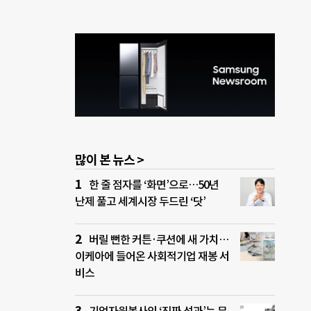
많이 본 뉴스 >
한 줄 점자를 ‘화면’으로…50년
난제 풀고 세계시장 두드린 ‘닷’
버릴 뻔한 커튼·쿠션에 새 가치…
이케아에 들어온 사회적기업 재봉 서
비스