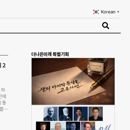
Korean
▼
Korean
▼
더나은미래 특별기획
 2
 하
근에
및 통
료를
 개
 놀이
 이동