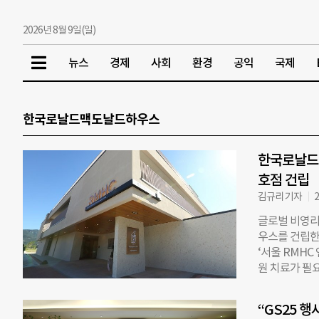
2026년 8월 9일(일)
뉴스
경제
사회
환경
공익
국제
한국로날드맥도날드하우스
한국로날드맥
호점 건립
김규리 기자
2
글로벌 비영리
우스를 건립한
‘서울 RMHC
원 치료가 필
받는 동안 가족
관한 양산부산
“GS25 행
방, 주방, 휴