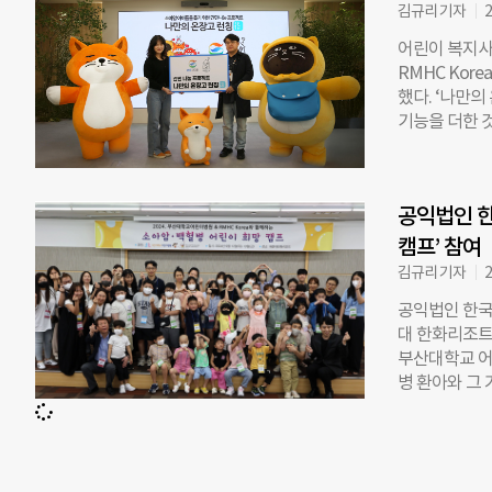
김규리 기자
2
차량 지원 등 
환 환아가 양
어린이 복지사
료로 이용할 수
RMHC Kor
하우스로, 중증
했다. ‘나만의
내 중증 환아와
기능을 더한 것
치료 환경 속
매할 때, 필요
정부 부처와 
장고’에 보관되
사람에게 일상
공익법인 한
다. ‘나만의 
을 클릭하면 
캠프’ 참여
가족이 필요로 
김규리 기자
2
를 금액으로 환
공익법인 한국로
너십팀 과장은
대 한화리조트에
게 되어 의미가
부산대학교 어
민하겠다”고 
병 환아와 그 
병 환아 가족 
어나 즐길 수
양유진 양산부
신 치료 지식