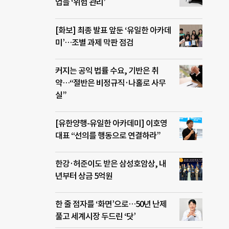
업들 ‘위험 관리’
 주
행할
 시
[화보] 최종 발표 앞둔 ‘유일한 아카데
상웰
미’…조별 과제 막판 점검
 뜻
원을
커지는 공익 법률 수요, 기반은 취
약…“절반은 비정규직·나홀로 사무
실”
[유한양행-유일한 아카데미] 이호영
대표 “선의를 행동으로 연결하라”
한강·허준이도 받은 삼성호암상, 내
년부터 상금 5억원
한 줄 점자를 ‘화면’으로…50년 난제
풀고 세계시장 두드린 ‘닷’