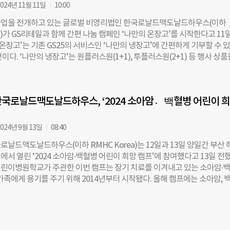
024년 11월 11일
10:00
다양한 프로그램을 통해 환아와 가족의 회복을 돕고 있다. 만 18세 이하 중증
산부산대학교 어린이병원에 입원 또는 통원 치료 중인 경우 입실 신청을 통
업을 전개하고 있는 글로벌 비영리법인 한국로날드맥도날드하우스(이하
 있다. 서울 RMHC 연희하우스는 RMHC Korea가 국내에서 선보이는 두
ea)가 GS리테일과 함께 간편 나눔 캠페인 ‘나만의 온장고’를 시작한다고 11
 환아 가족의 편의를 더욱 확대할 예정이다. 안수인 RMHC Korea 대표는 
 온장고’는 기존 GS25의 서비스인 ‘나만의 냉장고’에 간편하게 기부할 수 
 환아 가족을 위한 RMHC Korea의 역할을 다시 한번 마음에 새기고, 어
이다. ‘나만의 냉장고’는 원플러스원(1+1), 투플러스원(2+1) 등 행사 상품
에서도 희망을 잃지 않는 환아들에게 따뜻한 손길이 전달될 수 있도록 관계 
한 상품만 가져가고 나머지는 앱에 보관해 두는 서비스다. 올해 기준 ‘나만의
긴밀히 소통해 나가겠다”고 말했다. 김규리 더나은미래 기자
는 상품은 매월 약 100만개로 연간 1000만개가 넘는다. 이번 캠페인은 더
 속 기부를 실천할 기회를 제공하고 소아암 환아와 그 가족을 돕기 위해 
국로날드맥도날드하우스, ‘2024 소아암백〮혈병 어린이 
냉장고’에 보관된 상품 중 사용하지 않은 추가 증정품을 선택하고 ‘나눔하기’
캠페인에 참여할 수 있다. GS리테일은 이렇게 기부된 증정품 중 소아암 환
하는 물품을 선별해 RMHC Korea에 전달한다. 또 고객이 기부한 증정품
024년 9월 13일
08:40
산해 그에 해당하는 금액을 함께 기부할 예정이다. 김윤아 RMHC Korea
날드맥도날드하우스(이하 RMHC Korea)는 12일과 13일 양일간 부산 
 “연말을 앞두고 ‘함께’와 ‘나눔’의 가치를 알리는 캠페인을 GS리테일과 
서 열린 ‘2024 소아암∙백혈병 어린이 희망 캠프’에 참여했다고 13일 전했
 크다”며 “RMHC Korea 역시 보다 많은 분들이 쉽게 기부에 동참할 방법
린이병원학교가 주관한 이번 캠프는 장기 치료를 이겨내고 있는 소아암∙
소감을 전했다. 김규리 더나은미래 기자
가족에게 용기를 주기 위해 2014년부터 시작됐다. 올해 캠프에는 소아암, 
총 55명이 참여했다. 캠프는 소아암과 백혈병 관련 정보를 나누고 병원에서
 있는 다채로운 프로그램으로 구성됐다. 1일 차에는 보호자를 대상으로 임영
산대학교병원 소아청소년과 교수가 소아암과 백혈병 환아 및 가족을 위한
을 공유했다. 이어 조혜진 양산부산대학교병원 영양사는 건강 회복을 위해 