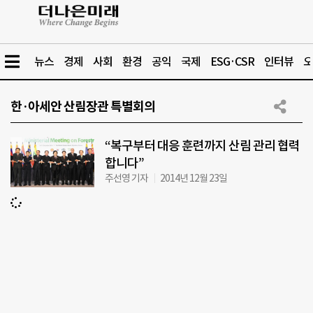
뉴스
경제
사회
환경
공익
국제
ESG·CSR
인터뷰
오
한·아세안 산림장관 특별회의
“복구부터 대응 훈련까지 산림 관리 협력
합니다”
주선영 기자
2014년 12월 23일