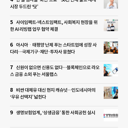
시장 두드린 ‘닷’
사이임팩트-넥스트임팩트, 사회복지 현장을 위
한 AI 리빙랩 업무 협약 체결
아시아ㆍ태평양 난제 푸는 스타트업에 성장 사
다리…국제기구·재단·투자사 뭉쳤다
신원이 없으면 신용도 없다…블록체인으로 라오
스 금융 소외 푸는 서울랩스
비싼 대체유 대신 현지 캐슈넛…인도네시아의
‘우유 선택지’ 넓힌다
생명보험업계, ‘상생금융’ 통한 사회공헌 실시