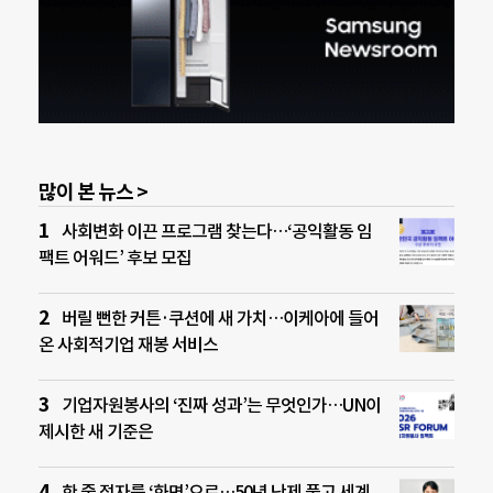
많이 본 뉴스 >
사회변화 이끈 프로그램 찾는다…‘공익활동 임
팩트 어워드’ 후보 모집
버릴 뻔한 커튼·쿠션에 새 가치…이케아에 들어
온 사회적기업 재봉 서비스
기업자원봉사의 ‘진짜 성과’는 무엇인가…UN이
제시한 새 기준은
한 줄 점자를 ‘화면’으로…50년 난제 풀고 세계