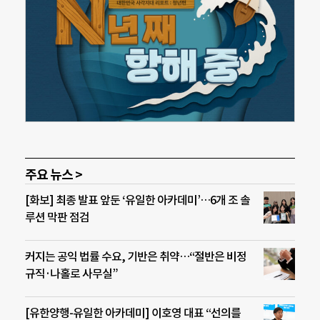
주요 뉴스 >
[화보] 최종 발표 앞둔 ‘유일한 아카데미’…6개 조 솔
루션 막판 점검
커지는 공익 법률 수요, 기반은 취약…“절반은 비정
규직·나홀로 사무실”
[유한양행-유일한 아카데미] 이호영 대표 “선의를