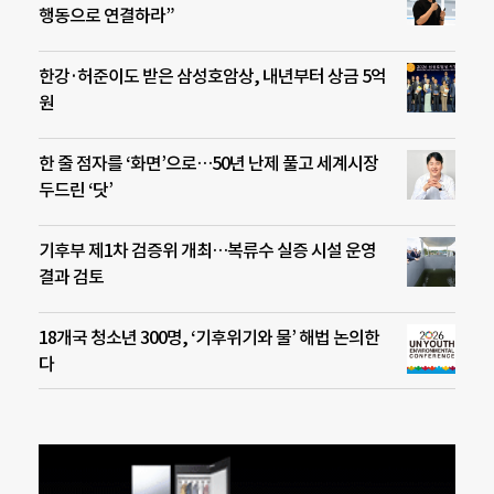
행동으로 연결하라”
한강·허준이도 받은 삼성호암상, 내년부터 상금 5억
원
한 줄 점자를 ‘화면’으로…50년 난제 풀고 세계시장
두드린 ‘닷’
기후부 제1차 검증위 개최…복류수 실증 시설 운영
결과 검토
18개국 청소년 300명, ‘기후위기와 물’ 해법 논의한
다