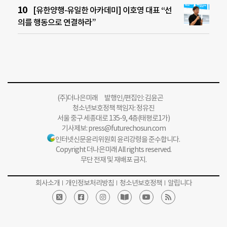
[유한양행-유일한 아카데미] 이호영 대표 “선
의를 행동으로 연결하라”
(주)더나은미래 발행인/편집인: 김윤곤
청소년보호정책 책임자: 정유진
서울 중구 세종대로 135-9, 4층(태평로1가)
기사제보:
press@futurechosun.com
인터넷신문윤리위원회 윤리강령을 준수합니다.
Copyright 더나은미래 All rights reserved.
무단 전재 및 재배포 금지.
회사소개
개인정보처리방침
청소년보호정책
알립니다