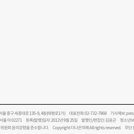
울 중구 세종대로 135-9, 4층(태평로1가) 대표전화: 02-732-7868 기사제보:
pre
울 아 02271 등록(발행)일자: 2012년 9월 25일 발행인/편집인: 김윤곤 청소년
위원회 윤리강령을 준수합니다.
Copyright 더나은미래 All rights reserved. 무