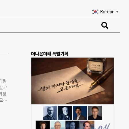
Korean
▼
Korean
▼
더나은미래 특별기획
국 필
 갖고
회장
규모의
야는
이기
제대
다.