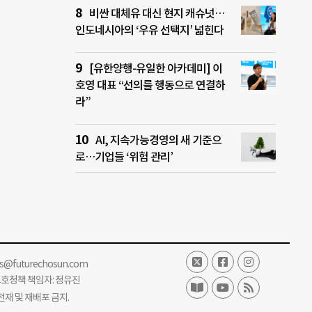
비싼 대체유 대신 현지 캐슈넛…
인도네시아의 ‘우유 선택지’ 넓힌다
[유한양행-유일한 아카데미] 이
호영 대표 “선의를 행동으로 연결하
라”
AI, 지속가능경영의 새 기준으
로…기업들 ‘위험 관리’
ss@futurechosun.com
보호정책 책임자: 정유진
단 전재 및 재배포 금지.