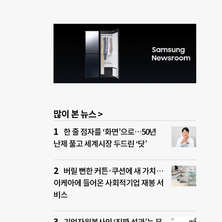
많이 본 뉴스 >
한 줄 점자를 ‘화면’으로…50년
난제 풀고 세계시장 두드린 ‘닷’
버릴 뻔한 커튼·쿠션에 새 가치…
이케아에 들어온 사회적기업 재봉 서
비스