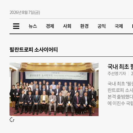
2026년 8월 7일(금)
뉴스
경제
사회
환경
공익
국제
필란트로피 소사이어티
국내 최초 
주선영 기자
2
국내 최초 ‘필
란트로피 소사이어
본격 출범했다
에 이진수 국
2017년도 
지난 10여년
때문에 체계적
로 된 필란트