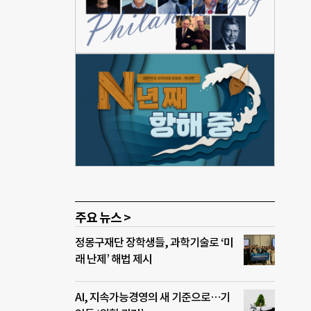
NPO
 시스
분야는
 파트
 통
 밝히
 한
 주제
 로우
대해
주요 뉴스 >
정몽구재단 장학생들, 과학기술로 ‘미
래 난제’ 해법 제시
AI, 지속가능경영의 새 기준으로…기