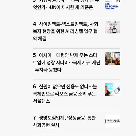
기업자원봉사의 ‘진짜 성과’는 무
엇인가…UN이 제시한 새 기준은
사이임팩트-넥스트임팩트, 사회
복지 현장을 위한 AI 리빙랩 업무 협
약 체결
아시아ㆍ태평양 난제 푸는 스타
트업에 성장 사다리…국제기구·재단
·투자사 뭉쳤다
신원이 없으면 신용도 없다…블
록체인으로 라오스 금융 소외 푸는
서울랩스
생명보험업계, ‘상생금융’ 통한
사회공헌 실시