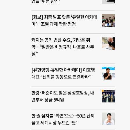
업들 ‘위험 관리’
[화보] 최종 발표 앞둔 ‘유일한 아카데
미’…조별 과제 막판 점검
커지는 공익 법률 수요, 기반은 취
약…“절반은 비정규직·나홀로 사무
실”
[유한양행-유일한 아카데미] 이호영
대표 “선의를 행동으로 연결하라”
한강·허준이도 받은 삼성호암상, 내
년부터 상금 5억원
한 줄 점자를 ‘화면’으로…50년 난제
풀고 세계시장 두드린 ‘닷’