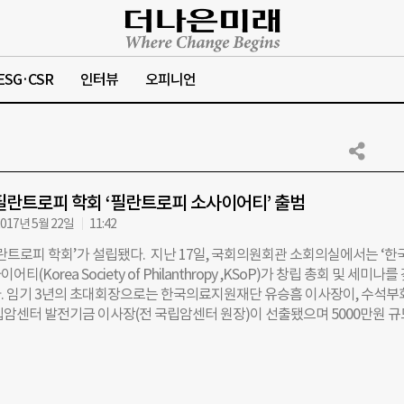
ESG·CSR
인터뷰
오피니언
필란트로피 학회 ‘필란트로피 소사이어티’ 출범
017년 5월 22일
11:42
란트로피 학회’가 설립됐다. 지난 17일, 국회의원회관 소회의실에서는 ‘한
티(Korea Society of Philanthropy ,KSoP)가 창립 총회 및 세미나를
. 임기 3년의 초대회장으로는 한국의료지원재단 유승흠 이사장이, 수석부
립암센터 발전기금 이사장(전 국립암센터 원장)이 선출됐으며 5000만원 
예산을 확정했다. 유승흠 초대회장은 이날 창립총회에서 “한국의 비영리 분
 간 비약적으로 성장했다”면서도 “필란트로피 학문적 기초가 부족한 상황
인 연구를 통해 지식체계를 축적하고 각 분야의 실천 방안을 찾아내야만 
로피를 실행할 수 있을 것”이라며 ‘필란트로피 소사이어티’ 창립 이유를 밝혔