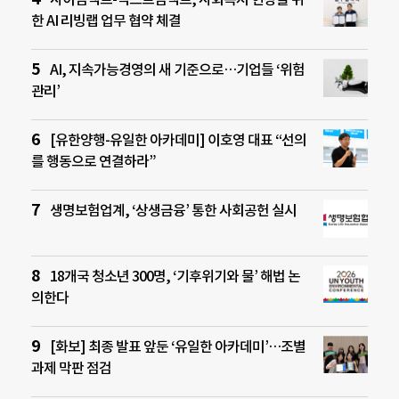
한 AI 리빙랩 업무 협약 체결
AI, 지속가능경영의 새 기준으로…기업들 ‘위험
관리’
[유한양행-유일한 아카데미] 이호영 대표 “선의
를 행동으로 연결하라”
생명보험업계, ‘상생금융’ 통한 사회공헌 실시
18개국 청소년 300명, ‘기후위기와 물’ 해법 논
의한다
[화보] 최종 발표 앞둔 ‘유일한 아카데미’…조별
과제 막판 점검