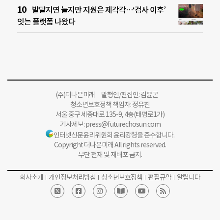
발달지연 늘지만 지원은 제각각…‘검사 이후’
잇는 플랫폼 나왔다
(주)더나은미래 발행인/편집인: 김윤곤
청소년보호정책 책임자: 정유진
서울 중구 세종대로 135-9, 4층(태평로1가)
기사제보:
press@futurechosun.com
인터넷신문윤리위원회 윤리강령을 준수합니다.
Copyright 더나은미래 All rights reserved.
무단 전재 및 재배포 금지.
회사소개
개인정보처리방침
청소년보호정책
편집규약
알립니다