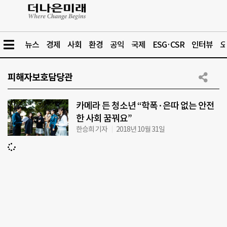
뉴스
경제
사회
환경
공익
국제
ESG·CSR
인터뷰
오
피해자보호담당관
카메라 든 청소년 “학폭·은따 없는 안전
한 사회 꿈꿔요”
한승희 기자
2018년 10월 31일