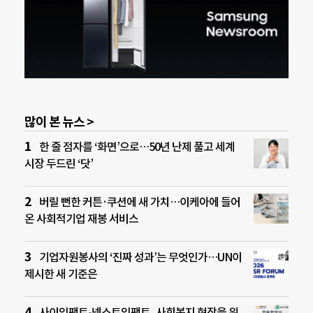
많이 본 뉴스 >
한 줄 점자를 ‘화면’으로…50년 난제 풀고 세계
시장 두드린 ‘닷’
버릴 뻔한 커튼·쿠션에 새 가치…이케아에 들어
온 사회적기업 재봉 서비스
기업자원봉사의 ‘진짜 성과’는 무엇인가…UN이
제시한 새 기준은
사이임팩트-넥스트임팩트, 사회복지 현장을 위