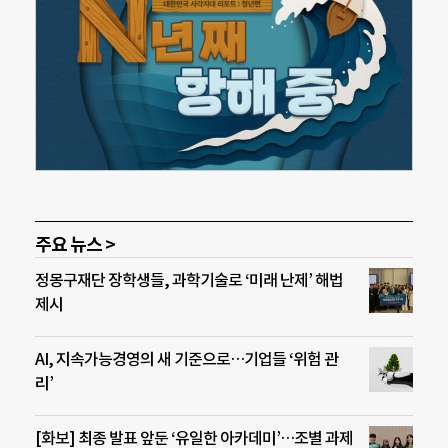
주요 뉴스 >
정몽구재단 장학생들, 과학기술로 ‘미래 난제’ 해법
제시
AI, 지속가능경영의 새 기준으로…기업들 ‘위험 관
리’
[화보] 최종 발표 앞둔 ‘유일한 아카데미’…조별 과제