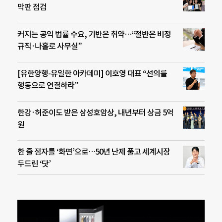
막판 점검
커지는 공익 법률 수요, 기반은 취약…“절반은 비정
규직·나홀로 사무실”
[유한양행-유일한 아카데미] 이호영 대표 “선의를
행동으로 연결하라”
한강·허준이도 받은 삼성호암상, 내년부터 상금 5억
원
한 줄 점자를 ‘화면’으로…50년 난제 풀고 세계시장
두드린 ‘닷’